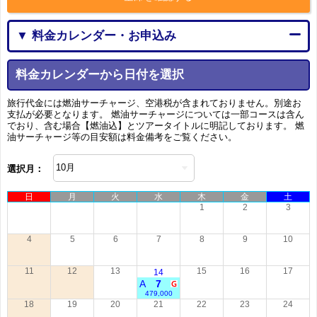
▼ 料金カレンダー・お申込み
料金カレンダーから日付を選択
旅行代金には燃油サーチャージ、空港税が含まれておりません。別途お
支払が必要となります。 燃油サーチャージについては一部コースは含ん
でおり、含む場合【燃油込】とツアータイトルに明記しております。 燃
油サーチャージ等の目安額は料金備考をご覧ください。
選択月：
日
月
火
水
木
金
土
1
2
3
4
5
6
7
8
9
10
11
12
13
15
16
17
14
A
7
479,000
18
19
20
21
22
23
24