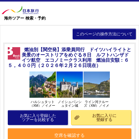
海外ツアー 検索・予約
このページの操作方法について
燃油別【関空発】添乗員同行 ドイツハイライトと
美景のオーストリアをめぐる８日 ルフトハンザド
イツ航空 エコノミークラス利用 燃油目安額：６
５，４００円（２０２６年２月２６日現在）
ハルシュタット
ノイシュバンシ
ライン河クルー
（XM）／イメー
ュタイン城
ズ（XM）／イメ
ジ
（XM）／イメー
ージ
ジ
お気に入り登録した
お気に入りに
ツアーを比較する
登録する
空席を確認する