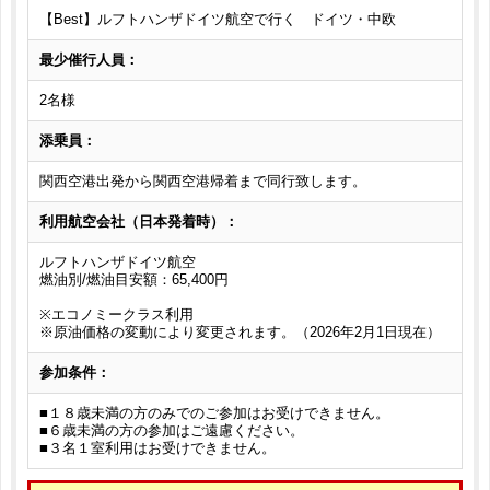
【Best】ルフトハンザドイツ航空で行く ドイツ・中欧
最少催行人員：
2名様
添乗員：
関西空港出発から関西空港帰着まで同行致します。
利用航空会社（日本発着時）：
ルフトハンザドイツ航空
燃油別/燃油目安額：65,400円
※エコノミークラス利用
※原油価格の変動により変更されます。（2026年2月1日現在）
参加条件：
■１８歳未満の方のみでのご参加はお受けできません。
■６歳未満の方の参加はご遠慮ください。
■３名１室利用はお受けできません。