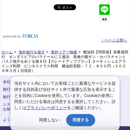
↑ ページ上部へ
ホーム
>
海外旅行を探す
>
海外ツアー検索
> 燃油別【羽田発】添乗員同
行 オンダリビアのパラドールに２連泊 美食の都サン・セバスチャンと
バスク地方をめぐる旅８日【グレードアッププラン】ターキッシュエアラ
インズ利用 ビジネスクラス利用 燃油目安額：７２，８００円（２０２
６年３月１日現在）
会社情報
プライバシーポリシー
当社サイト内においてお客様ごとに最適なサービスを提
供する目的及び当社サイト外で最適な広告を表示するこ
旅行業登録票・約款
規約集
とを目的にCookieを使用しています。Cookieの使用に
旅行条件書
サイトマップ
同意いただける場合は同意するを選択してください。詳
システムメンテナンスの
お申込みまでの手順
しくは
プライバシーポリシー
をご確認ください。
お知らせ
変更・取消のご案内
よくある質問
予約確認・変更
同意しない
同意する