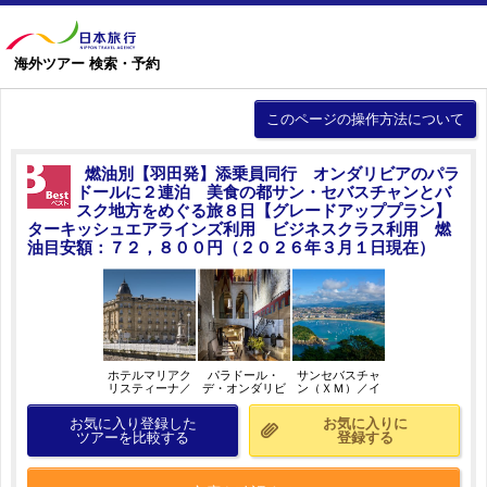
海外ツアー 検索・予約
このページの操作方法について
燃油別【羽田発】添乗員同行 オンダリビアのパラ
ドールに２連泊 美食の都サン・セバスチャンとバ
スク地方をめぐる旅８日【グレードアッププラン】
ターキッシュエアラインズ利用 ビジネスクラス利用 燃
油目安額：７２，８００円（２０２６年３月１日現在）
ホテルマリアク
パラドール・
サンセバスチャ
リスティーナ／
デ・オンダリビ
ン（ＸＭ）／イ
イメージ
ア／イメージ
メージ
（Ｃ）Paradores
お気に入り登録した
お気に入りに
de Turismo
ツアーを比較する
登録する