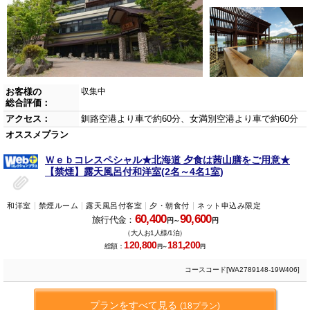
お客様の
収集中
総合評価：
アクセス：
釧路空港より車で約60分、女満別空港より車で約60分
オススメプラン
Ｗｅｂコレスペシャル★北海道 夕食は茜山膳をご用意★
【禁煙】露天風呂付和洋室(2名～4名1室)
和洋室
禁煙ルーム
露天風呂付客室
夕・朝食付
ネット申込み限定
60,400
90,600
旅行代金：
円～
円
（大人お1人様/1泊）
120,800
181,200
総額：
円～
円
コースコード[WA2789148-19W406]
プランをすべて見る
(18プラン)