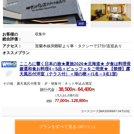
旅館
お客様の
収集中
総合評価：
アクセス：
室蘭本線洞爺駅より車・タクシーで17分/送迎あり
オススメプラン
こころに響く日本の旅★夏旅2026★北海道★ 夕食は料理長
厳選和食お料理4～5品＋ビュッフェをご用意★ 【禁煙】露
天風呂付洋室（テラス付）＜湖の栖＞(1名～3名1室)
その他
露天風呂付客室
夕・朝食付
ネット申込み限定
38,500
64,400
旅行代金：
円～
円
（大人お1人様/1泊）
77,000
128,800
総額：
円～
円
コースコード[WA3009997-34T103]
プランをすべて見る
(30プラン)