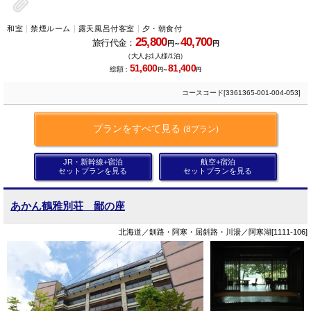
和室
禁煙ルーム
露天風呂付客室
夕・朝食付
25,800
40,700
旅行代金：
円～
円
（大人お1人様/1泊）
51,600
81,400
総額：
円～
円
コースコード[3361365-001-004-053]
プランをすべて見る
(8プラン)
JR・新幹線+宿泊
航空+宿泊
セットプランを見る
セットプランを見る
あかん鶴雅別荘 鄙の座
北海道／釧路・阿寒・屈斜路・川湯／阿寒湖[1111-106]