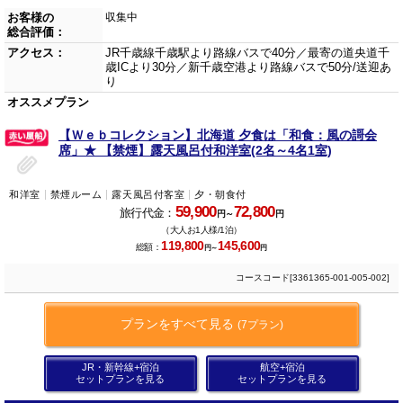
お客様の
収集中
総合評価：
アクセス：
JR千歳線千歳駅より路線バスで40分／最寄の道央道千
歳ICより30分／新千歳空港より路線バスで50分/送迎あ
り
オススメプラン
【Ｗｅｂコレクション】北海道 夕食は「和食：風の謌会
席」★ 【禁煙】露天風呂付和洋室(2名～4名1室)
和洋室
禁煙ルーム
露天風呂付客室
夕・朝食付
59,900
72,800
旅行代金：
円～
円
（大人お1人様/1泊）
119,800
145,600
総額：
円～
円
コースコード[3361365-001-005-002]
プランをすべて見る
(7プラン)
JR・新幹線+宿泊
航空+宿泊
セットプランを見る
セットプランを見る