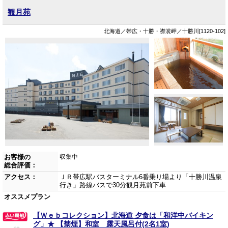
観月苑
北海道／帯広・十勝・襟裳岬／十勝川[1120-102]
お客様の
収集中
総合評価：
アクセス：
ＪＲ帯広駅バスターミナル6番乗り場より「十勝川温泉
行き」路線バスで30分観月苑前下車
オススメプラン
【Ｗｅｂコレクション】北海道 夕食は「和洋中バイキン
グ」★ 【禁煙】和室 露天風呂付(2名1室)