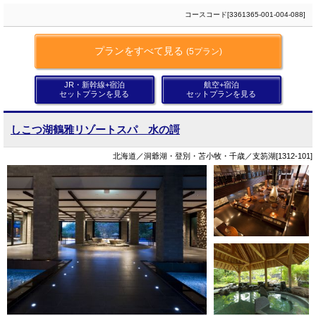
コースコード[3361365-001-004-088]
プランをすべて見る
(5プラン)
JR・新幹線+宿泊
航空+宿泊
セットプランを見る
セットプランを見る
しこつ湖鶴雅リゾートスパ 水の謌
北海道／洞爺湖・登別・苫小牧・千歳／支笏湖[1312-101]