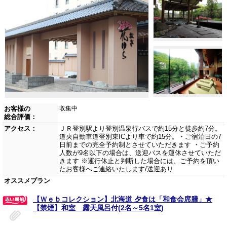
お客様の
収集中
総合評価：
アクセス：
ＪＲ登別駅より登別温泉行バスで約15分と徒歩約7分。
道央自動車道登別東ICより車で約15分。・ご宿泊日の7
日前までの完全予約制とさせていただきます ・ご予約
人数が9名以下の場合は、送迎バスを運休させていただ
きます ※運行休止と判断した場合には、ご予約を頂い
たお客様へご連絡いたします/送迎あり
オススメプラン
【Ｗｅｂコレクション】北海道 夕食は「和食会席膳」★
【禁煙】和室 露天風呂付(2名～5名1室)