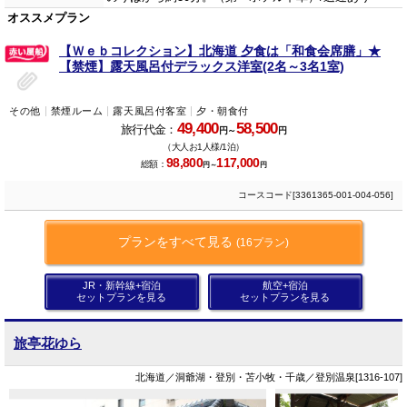
オススメプラン
【Ｗｅｂコレクション】北海道 夕食は「和食会席膳」★
【禁煙】露天風呂付デラックス洋室(2名～3名1室)
その他
禁煙ルーム
露天風呂付客室
夕・朝食付
49,400
58,500
旅行代金：
円～
円
（大人お1人様/1泊）
98,800
117,000
総額：
円～
円
コースコード[3361365-001-004-056]
プランをすべて見る
(16プラン)
JR・新幹線+宿泊
航空+宿泊
セットプランを見る
セットプランを見る
旅亭花ゆら
北海道／洞爺湖・登別・苫小牧・千歳／登別温泉[1316-107]