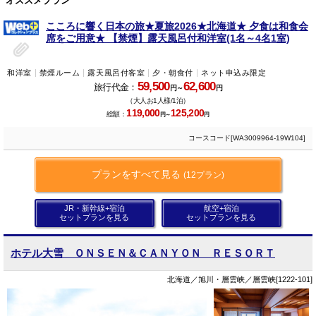
オススメプラン
こころに響く日本の旅★夏旅2026★北海道★ 夕食は和食会
席をご用意★ 【禁煙】露天風呂付和洋室(1名～4名1室)
和洋室
禁煙ルーム
露天風呂付客室
夕・朝食付
ネット申込み限定
59,500
62,600
旅行代金：
円～
円
（大人お1人様/1泊）
119,000
125,200
総額：
円～
円
コースコード[WA3009964-19W104]
プランをすべて見る
(12プラン)
JR・新幹線+宿泊
航空+宿泊
セットプランを見る
セットプランを見る
ホテル大雪 ＯＮＳＥＮ＆ＣＡＮＹＯＮ ＲＥＳＯＲＴ
北海道／旭川・層雲峡／層雲峡[1222-101]