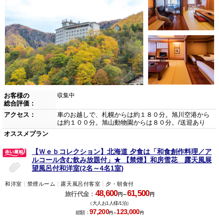
お客様の
収集中
総合評価：
アクセス：
車のお越しで、札幌からは約１８０分。旭川空港から
は約１００分。旭山動物園からは８０分。/送迎あり
オススメプラン
【Ｗｅｂコレクション】北海道 夕食は「和食創作料理／ア
ルコール含む飲み放題付」★ 【禁煙】和房雪花 露天風展
望風呂付和洋室(2名～4名1室)
和洋室
禁煙ルーム
露天風呂付客室
夕・朝食付
48,600
61,500
旅行代金：
円～
円
（大人お1人様/1泊）
97,200
123,000
総額：
円～
円