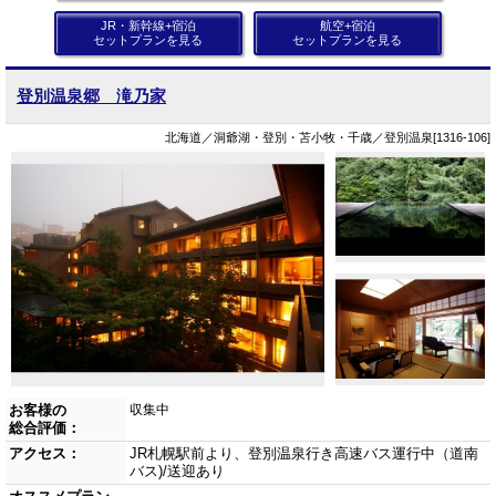
JR・新幹線+宿泊
航空+宿泊
セットプランを見る
セットプランを見る
登別温泉郷 滝乃家
北海道／洞爺湖・登別・苫小牧・千歳／登別温泉[1316-106]
お客様の
収集中
総合評価：
アクセス：
JR札幌駅前より、登別温泉行き高速バス運行中（道南
バス)/送迎あり