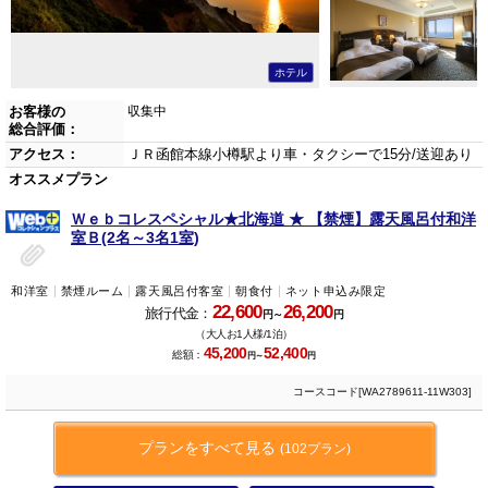
ホテル
お客様の
収集中
総合評価：
アクセス：
ＪＲ函館本線小樽駅より車・タクシーで15分/送迎あり
オススメプラン
Ｗｅｂコレスペシャル★北海道 ★ 【禁煙】露天風呂付和洋
室Ｂ(2名～3名1室)
和洋室
禁煙ルーム
露天風呂付客室
朝食付
ネット申込み限定
22,600
26,200
旅行代金：
円～
円
（大人お1人様/1泊）
45,200
52,400
総額：
円～
円
コースコード[WA2789611-11W303]
プランをすべて見る
(102プラン)