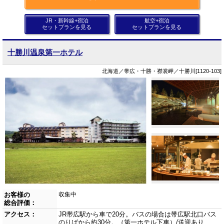
JR・新幹線+宿泊
航空+宿泊
セットプランを見る
セットプランを見る
十勝川温泉第一ホテル
北海道／帯広・十勝・襟裳岬／十勝川[1120-103]
お客様の
収集中
総合評価：
アクセス：
JR帯広駅から車で20分。バスの場合は帯広駅北口バス
のりばから約30分。（第一ホテル下車）/送迎あり