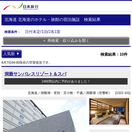
北海道 北海道のホテル・旅館の宿泊施設 検索結果
日付未定/1泊/2名1室
検索条件：
＋ 再検索・絞り込みを開く
人気順 ▼
検索結果：
10
件
8月7日04:00現在の空室状況です。
洞爺サンパレスリゾート＆スパ
24時間以内に予約がありました！
北海道／洞爺湖・登別・苫小牧・千歳／洞爺湖（壮瞥町） [1322-101]