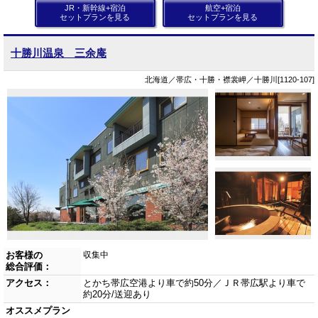
JR・新幹線+宿泊
航空+宿泊
セットプランを見る
セットプランを見る
十勝川温泉 三余庵
北海道／帯広・十勝・襟裳岬／十勝川[1120-107]
お客様の
収集中
総合評価：
アクセス：
とかち帯広空港より車で約50分／ＪＲ帯広駅より車で
約20分/送迎あり
オススメプラン