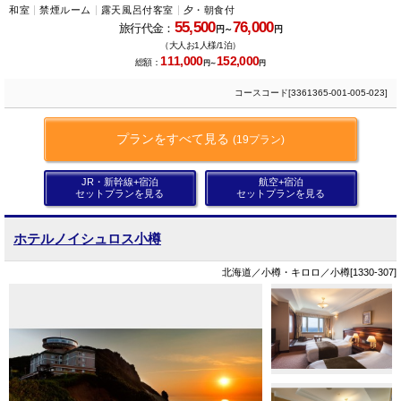
和室
禁煙ルーム
露天風呂付客室
夕・朝食付
55,500
76,000
旅行代金：
円～
円
（大人お1人様/1泊）
111,000
152,000
総額：
円～
円
コースコード[3361365-001-005-023]
プランをすべて見る
(19プラン)
JR・新幹線+宿泊
航空+宿泊
セットプランを見る
セットプランを見る
ホテルノイシュロス小樽
北海道／小樽・キロロ／小樽[1330-307]