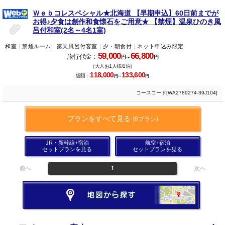
Ｗｅｂコレスペシャル★北海道 【早期申込】60日前までが
お得♪夕食は創作和食懐石をご用意★ 【禁煙】温泉ひのき風
呂付和室(2名～4名1室)
和室
禁煙ルーム
露天風呂付客室
夕・朝食付
ネット申込み限定
59,000
66,800
旅行代金：
円～
円
（大人お1人様/1泊）
118,000
133,600
総額：
円～
円
コースコード[WA2789274-39J104]
プランをすべて見る
(6プラン)
JR・新幹線+宿泊
航空+宿泊
セットプランを見る
セットプランを見る
前へ
1
次へ