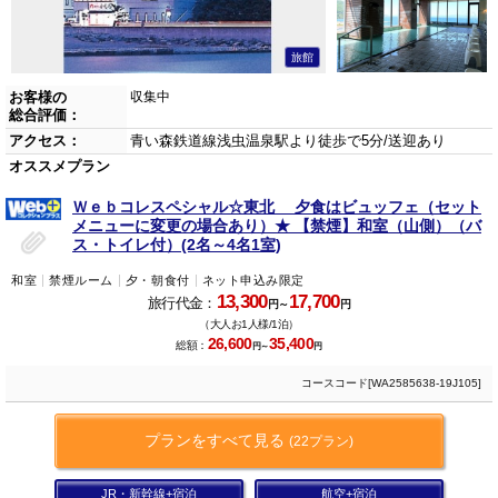
旅館
お客様の
収集中
総合評価：
アクセス：
青い森鉄道線浅虫温泉駅より徒歩で5分/送迎あり
オススメプラン
Ｗｅｂコレスペシャル☆東北 夕食はビュッフェ（セット
メニューに変更の場合あり）★ 【禁煙】和室（山側）（バ
ス・トイレ付）(2名～4名1室)
和室
禁煙ルーム
夕・朝食付
ネット申込み限定
13,300
17,700
旅行代金：
円～
円
（大人お1人様/1泊）
26,600
35,400
総額：
円～
円
コースコード[WA2585638-19J105]
プランをすべて見る
(22プラン)
JR・新幹線+宿泊
航空+宿泊