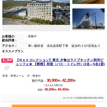
お客様の
収集中
総合評価：
アクセス：
青い森鉄道 浅虫温泉駅下車 徒歩約２分/送迎あり
オススメプラン
【Ｗｅｂコレクション】東北 夕食はライブキッチン和洋ビ
ュッフェ★ 【禁煙】和室（バス・トイレ付）(2名～5名1室)
和室
禁煙ルーム
夕・朝食付
30,000
42,200
旅行代金：
円～
円
（大人お1人様/1泊）
60,000
84,400
総額：
円～
円
コースコード[3361366-002-001-001]