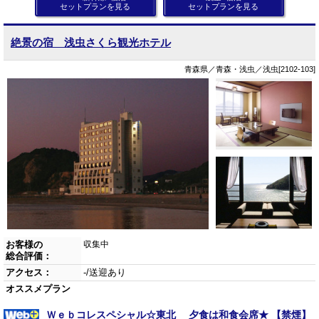
セットプランを見る
セットプランを見る
絶景の宿 浅虫さくら観光ホテル
青森県／青森・浅虫／浅虫[2102-103]
お客様の
収集中
総合評価：
アクセス：
-/送迎あり
オススメプラン
Ｗｅｂコレスペシャル☆東北 夕食は和食会席★ 【禁煙】