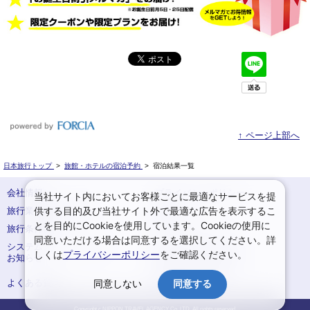
↑ ページ上部へ
日本旅行トップ
>
旅館・ホテルの宿泊予約
>
宿泊結果一覧
会社情報
プライバシーポリシー
当社サイト内においてお客様ごとに最適なサービスを提
供する目的及び当社サイト外で最適な広告を表示するこ
旅行業登録票・約款
規約集
とを目的にCookieを使用しています。Cookieの使用に
旅行条件書
サイトマップ
同意いただける場合は同意するを選択してください。詳
システムメンテナンスの
お申込みまでの手順
しくは
プライバシーポリシー
をご確認ください。
お知らせ
変更・取消のご案内
よくある質問
予約確認・変更
同意しない
同意する
Copyright c NIPPON TRAVEL AGENCY Co.,LTD. All rights reserved.