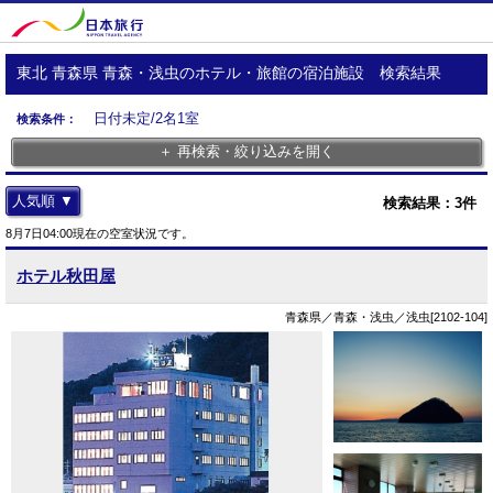
東北 青森県 青森・浅虫のホテル・旅館の宿泊施設 検索結果
日付未定/2名1室
検索条件：
＋ 再検索・絞り込みを開く
人気順 ▼
検索結果：
3
件
8月7日04:00現在の空室状況です。
ホテル秋田屋
青森県／青森・浅虫／浅虫[2102-104]