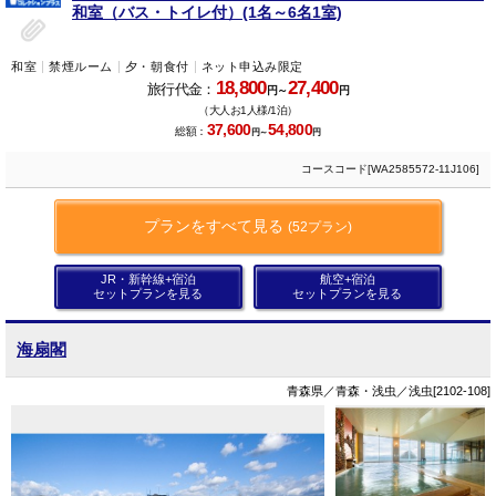
和室（バス・トイレ付）(1名～6名1室)
和室
禁煙ルーム
夕・朝食付
ネット申込み限定
18,800
27,400
旅行代金：
円～
円
（大人お1人様/1泊）
37,600
54,800
総額：
円～
円
コースコード[WA2585572-11J106]
プランをすべて見る
(52プラン)
JR・新幹線+宿泊
航空+宿泊
セットプランを見る
セットプランを見る
海扇閣
青森県／青森・浅虫／浅虫[2102-108]