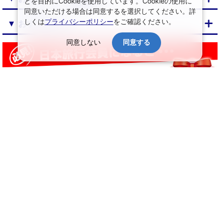
とを目的にCookieを使用しています。Cookieの使用に
同意いただける場合は同意するを選択してください。詳
しくは
プライバシーポリシー
をご確認ください。
▼ おすすめプラン
同意しない
同意する
↑ ページ上部へ
日本旅行トップ
>
旅館・ホテルの宿泊予約
>
宿泊結果一覧
会社情報
プライバシーポリシー