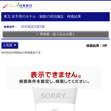
東北 岩手県のホテル・旅館の宿泊施設 検索結果
日付未定/2名1室
検索条件：
＋ 再検索・絞り込みを開く
人気順 ▼
検索結果：
0
件
8月6日19:00現在の空室状況です。