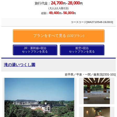
24,700
28,000
旅行代金：
円～
円
（大人お1人様/1泊）
49,400
56,000
総額：
円～
円
コースコード[WA2710548-19J303]
プランをすべて見る
(132プラン)
JR・新幹線+宿泊
航空+宿泊
セットプランを見る
セットプランを見る
滝の湯いつくし園
岩手県／平泉・一関／厳美渓[2331-101]