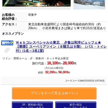
お客様の
収集中
総合評価：
アクセス：
東北自動車道盛岡ICより国道46号線経由約30分（約
20km）、小岩井農場まきば園より車で約15分/送迎あり
オススメプラン
Ｗｅｂコレスペシャル☆東北 夕食は和洋ビュッフェ★
【禁煙】スーペリアツイン（８階又は９階）（バス・トイレ
付）(1名～3名1室)
ツイン
禁煙ルーム
夕・朝食付
ネット申込み限定
16,100
28,000
旅行代金：
円～
円
（大人お1人様/1泊）
32,200
56,000
総額：
円～
円
コースコード[WA2535525-19T303]
プランをすべて見る
(148プラン)
JR・新幹線+宿泊
航空+宿泊
セットプランを見る
セットプランを見る