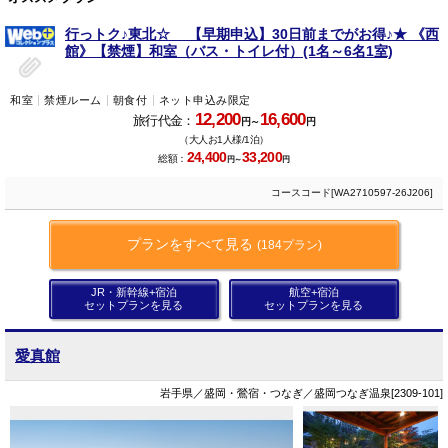
行っトク♪東北☆ 【早期申込】30日前までがお得♪★ 《西
館》【禁煙】和室（バス・トイレ付）(1名～6名1室)
和室
禁煙ルーム
朝食付
ネット申込み限定
12,200
16,600
旅行代金：
円～
円
（大人お1人様/1泊）
24,400
33,200
総額：
円～
円
コースコード[WA2710597-26J206]
プランをすべて見る
(184プラン)
JR・新幹線+宿泊
航空+宿泊
セットプランを見る
セットプランを見る
愛真館
岩手県／盛岡・鶯宿・つなぎ／盛岡つなぎ温泉[2309-101]