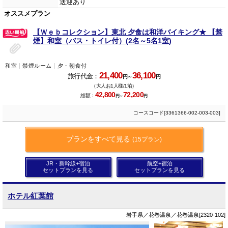
送迎あり
オススメプラン
【Ｗｅｂコレクション】東北 夕食は和洋バイキング★ 【禁
煙】和室（バス・トイレ付）(2名～5名1室)
和室
禁煙ルーム
夕・朝食付
21,400
36,100
旅行代金：
円～
円
（大人お1人様/1泊）
42,800
72,200
総額：
円～
円
コースコード[3361366-002-003-003]
プランをすべて見る
(15プラン)
JR・新幹線+宿泊
航空+宿泊
セットプランを見る
セットプランを見る
ホテル紅葉館
岩手県／花巻温泉／花巻温泉[2320-102]