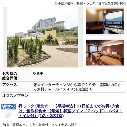
岩手県／盛岡・鶯宿・つなぎ／鴬宿温泉[2308-104]
お客様の
収集中
総合評価：
アクセス：
盛岡インターチェンジから車で２０分 盛岡駅西口か
ら無料シャトルバス４０分/送迎あり
オススメプラン
行っトク♪東北☆ 【早期申込】21日前までがお得♪夕食
は、創作和食★ 【禁煙】和室ツイン（２ベッド）（バス・
トイレ付）(1名～2名1室)
和室
禁煙ルーム
夕・朝食付
ネット申込み限定