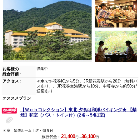
お客様の
収集中
総合評価：
アクセス：
≪車で≫花巻ICから5分、JR新花巻駅から20分（無料バ
スあり）、JR花巻空港駅から10分、中尊寺から約50分/
送迎あり
オススメプラン
【Ｗｅｂコレクション】東北 夕食は和洋バイキング★ 【禁
煙】和室（バス・トイレ付）(2名～5名1室)
和室
禁煙ルーム
夕・朝食付
21,400
36,100
旅行代金：
円～
円