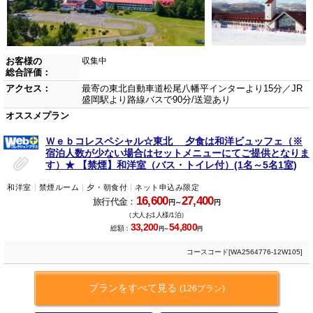
お客様の
収集中
総合評価：
アクセス：
最寄の東北自動車道松尾八幡平インターより15分／JR
盛岡駅より路線バスで90分/送迎あり
オススメプラン
Ｗｅｂコレスペシャル☆東北 夕食は和洋ビュッフェ（※
宿泊人数が少ない場合はセットメニューにてご提供となりま
す）★ 【禁煙】和洋室（バス・トイレ付）(1名～5名1室)
和洋室
禁煙ルーム
夕・朝食付
ネット申込み限定
16,600
27,400
旅行代金：
円～
円
（大人お1人様/1泊）
33,200
54,800
総額：
円～
円
コースコード[WA2564776-12W105]
プランをすべて見る
(126プラン)