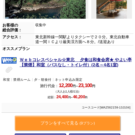
お客様の
収集中
総合評価：
アクセス：
東北新幹線一関駅よりタクシーで２０分。東北自動車
道一関ＩＣより厳美渓方面へ８分。/送迎あり
オススメプラン
Ｗｅｂコレスペシャル☆東北 夕食は和食会席★ やよい亭
【禁煙】和室（バスなし・トイレ付）(2名～4名1室)
和室
禁煙ルーム
夕・朝食付
ネット申込み限定
12,200
23,100
旅行代金：
円～
円
（大人お1人様/1泊）
24,400
46,200
総額：
円～
円
コースコード[WA2562159-13J104]
プランをすべて見る
(9プラン)