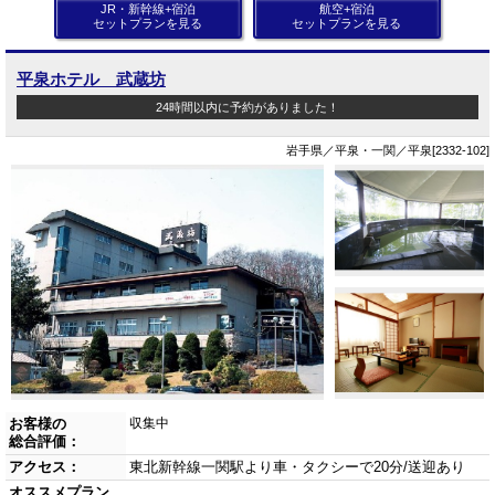
JR・新幹線+宿泊
航空+宿泊
セットプランを見る
セットプランを見る
平泉ホテル 武蔵坊
24時間以内に予約がありました！
岩手県／平泉・一関／平泉[2332-102]
お客様の
収集中
総合評価：
アクセス：
東北新幹線一関駅より車・タクシーで20分/送迎あり
オススメプラン