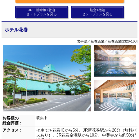
JR・新幹線+宿泊
航空+宿泊
セットプランを見る
セットプランを見る
ホテル花巻
岩手県／花巻温泉／花巻温泉[2320-103]
お客様の
収集中
総合評価：
アクセス：
≪車で≫花巻ICから5分、JR新花巻駅から20分（無料バ
スあり）、JR花巻空港駅から10分、中尊寺から約50分/