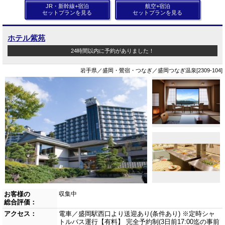
JR・新幹線+宿泊
航空+宿泊
セットプランを見る
セットプランを見る
ホテル紫苑
24時間以内に予約がありました！
岩手県／盛岡・鶯宿・つなぎ／盛岡つなぎ温泉[2309-104]
お客様の
収集中
総合評価：
アクセス：
電車／盛岡駅西口より送迎あり(条件あり) ※定時シャ
トルバス運行【有料】 完全予約制(3日前17:00迄の事前