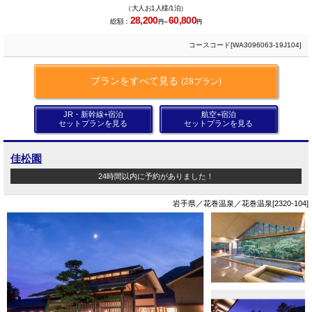
（大人お1人様/1泊）
28,200
60,800
総額：
円～
円
コースコード[WA3096063-19J104]
プランをすべて見る
(28プラン)
JR・新幹線+宿泊
航空+宿泊
セットプランを見る
セットプランを見る
佳松園
24時間以内に予約がありました！
岩手県／花巻温泉／花巻温泉[2320-104]