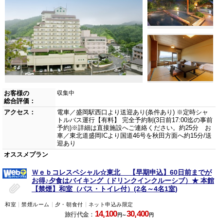
お客様の
収集中
総合評価：
アクセス：
電車／盛岡駅西口より送迎あり(条件あり) ※定時シャ
トルバス運行【有料】 完全予約制(3日前17:00迄の事前
予約)※詳細は直接施設へご連絡ください。約25分 お
車／東北道盛岡ICより国道46号を秋田方面へ約15分/送
迎あり
オススメプラン
Ｗｅｂコレスペシャル☆東北 【早期申込】60日前までが
お得♪夕食はバイキング（ドリンクインクルーシブ）★ 本館
【禁煙】和室（バス・トイレ付）(2名～4名1室)
和室
禁煙ルーム
夕・朝食付
ネット申込み限定
14,100
30,400
旅行代金：
円～
円