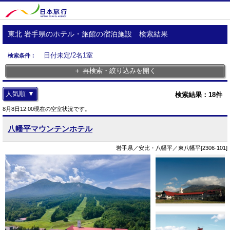
東北 岩手県のホテル・旅館の宿泊施設 検索結果
日付未定/2名1室
検索条件：
＋ 再検索・絞り込みを開く
人気順 ▼
検索結果：
18
件
8月8日12:00現在の空室状況です。
八幡平マウンテンホテル
岩手県／安比・八幡平／東八幡平[2306-101]