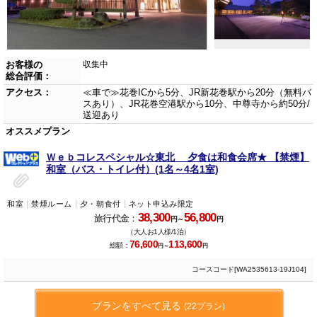
お客様の
収集中
総合評価：
アクセス：
≪車で≫花巻ICから5分、JR新花巻駅から20分（無料バ
スあり）、JR花巻空港駅から10分、中尊寺から約50分/
送迎あり
オススメプラン
Ｗｅｂコレスペシャル☆東北 夕食は和食会席★ 【禁煙】
和室（バス・トイレ付）(1名～4名1室)
和室
禁煙ルーム
夕・朝食付
ネット申込み限定
38,300
56,800
旅行代金：
円～
円
（大人お1人様/1泊）
76,600
113,600
総額：
円～
円
コースコード[WA2535613-19J104]
プランをすべて見る
(22プラン)