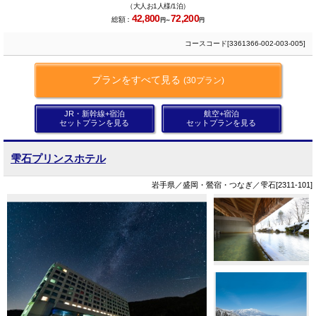
（大人お1人様/1泊）
42,800
72,200
総額：
円～
円
コースコード[3361366-002-003-005]
プランをすべて見る
(30プラン)
JR・新幹線+宿泊
航空+宿泊
セットプランを見る
セットプランを見る
雫石プリンスホテル
岩手県／盛岡・鶯宿・つなぎ／雫石[2311-101]