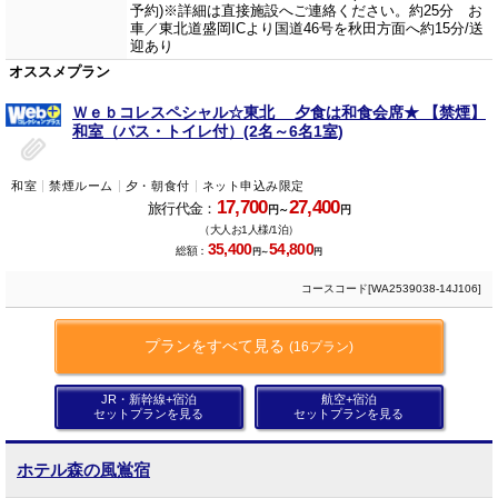
予約)※詳細は直接施設へご連絡ください。約25分 お
車／東北道盛岡ICより国道46号を秋田方面へ約15分/送
迎あり
オススメプラン
Ｗｅｂコレスペシャル☆東北 夕食は和食会席★ 【禁煙】
和室（バス・トイレ付）(2名～6名1室)
和室
禁煙ルーム
夕・朝食付
ネット申込み限定
17,700
27,400
旅行代金：
円～
円
（大人お1人様/1泊）
35,400
54,800
総額：
円～
円
コースコード[WA2539038-14J106]
プランをすべて見る
(16プラン)
JR・新幹線+宿泊
航空+宿泊
セットプランを見る
セットプランを見る
ホテル森の風鴬宿