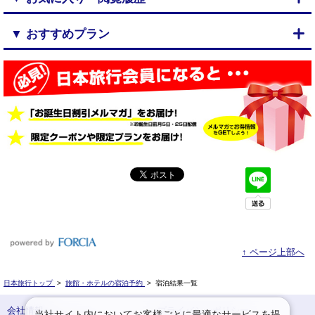
▼ おすすめプラン
↑ ページ上部へ
日本旅行トップ
>
旅館・ホテルの宿泊予約
>
宿泊結果一覧
会社情報
プライバシーポリシー
当社サイト内においてお客様ごとに最適なサービスを提