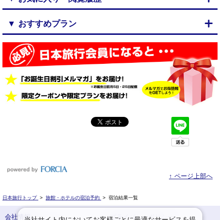
▼ おすすめプラン
↑ ページ上部へ
日本旅行トップ
>
旅館・ホテルの宿泊予約
>
宿泊結果一覧
会社情報
プライバシーポリシー
当社サイト内においてお客様ごとに最適なサービスを提