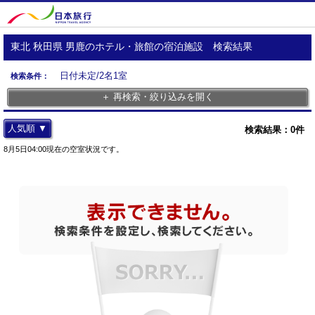
東北 秋田県 男鹿のホテル・旅館の宿泊施設 検索結果
日付未定/2名1室
検索条件：
＋ 再検索・絞り込みを開く
人気順 ▼
検索結果：
0
件
8月5日04:00現在の空室状況です。