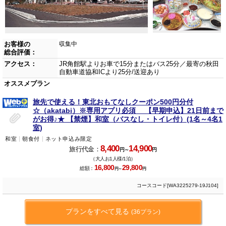
お客様の
収集中
総合評価：
アクセス：
JR角館駅よりお車で15分またはバス25分／最寄の秋田
自動車道協和ICより25分/送迎あり
オススメプラン
旅先で使える！東北おもてなしクーポン500円分付
☆（akatabi）※専用アプリ必須 【早期申込】21日前まで
がお得♪★ 【禁煙】和室（バスなし・トイレ付）(1名～4名1
室)
和室
朝食付
ネット申込み限定
8,400
14,900
旅行代金：
円～
円
（大人お1人様/1泊）
16,800
29,800
総額：
円～
円
コースコード[WA3225279-19J104]
プランをすべて見る
(36プラン)