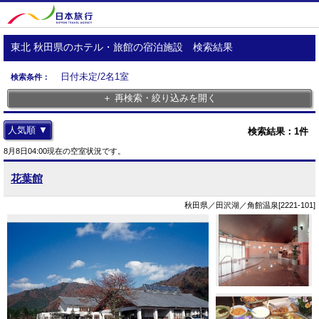
東北 秋田県のホテル・旅館の宿泊施設 検索結果
日付未定/2名1室
検索条件：
＋ 再検索・絞り込みを開く
人気順 ▼
検索結果：
1
件
8月8日04:00現在の空室状況です。
花葉館
秋田県／田沢湖／角館温泉[2221-101]