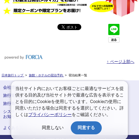
↑ ページ上部へ
日本旅行トップ
>
旅館・ホテルの宿泊予約
>
宿泊結果一覧
会社情報
プライバシーポリシー
当社サイト内においてお客様ごとに最適なサービスを提
供する目的及び当社サイト外で最適な広告を表示するこ
旅行業登録票・約款
規約集
とを目的にCookieを使用しています。Cookieの使用に
旅行条件書
サイトマップ
同意いただける場合は同意するを選択してください。詳
システムメンテナンスの
お申込みまでの手順
しくは
プライバシーポリシー
をご確認ください。
お知らせ
変更・取消のご案内
同意しない
同意する
よくある質問
予約確認・変更