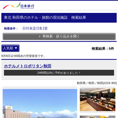
東北 秋田県のホテル・旅館の宿泊施設 検索結果
日付未定/2名1室
検索条件：
＋ 再検索・絞り込みを開く
人気順 ▼
検索結果：
6
件
8月8日12:00現在の空室状況です。
ホテルメトロポリタン秋田
24時間以内に予約がありました！
秋田県／秋田／秋田[2219-302]