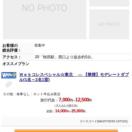
お客様の
収集中
総合評価：
アクセス：
JR「秋田駅」西口より徒歩約5分。
オススメプラン
Ｗｅｂコレスペシャル☆東北 ― 【禁煙】モデレートダブ
ル(1名～2名1室)
その他
食事なし
ネット申込み限定
7,000
12,500
旅行代金：
円～
円
（大人お1人様/1泊）
14,000
25,000
総額：
円～
円
コースコード[WA2579255-19T102]