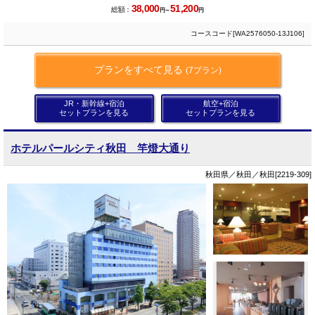
38,000
51,200
総額：
円～
円
コースコード[WA2576050-13J106]
プランをすべて見る
(7プラン)
JR・新幹線+宿泊
航空+宿泊
セットプランを見る
セットプランを見る
ホテルパールシティ秋田 竿燈大通り
秋田県／秋田／秋田[2219-309]