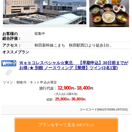
お客様の
収集中
総合評価：
アクセス：
秋田新幹線こまち 秋田駅西口より徒歩1分。
オススメプラン
Ｗｅｂコレスペシャル☆東北 【早期申込】30日前までが
お得♪★ 別館 ノースウィング【禁煙】ツイン(2名1室)
ツイン
朝食付
ネット申込み限定
12,900
18,400
旅行代金：
円～
円
（大人お1人様/1泊）
25,800
36,800
総額：
円～
円
コースコード[WA2576086-29T202]
プランをすべて見る
(68プラン)