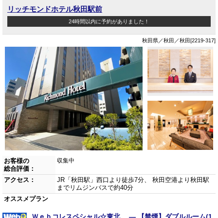
リッチモンドホテル秋田駅前
24時間以内に予約がありました！
秋田県／秋田／秋田[2219-317]
お客様の
収集中
総合評価：
アクセス：
JR「秋田駅」西口より徒歩7分、 秋田空港より秋田駅
までリムジンバスで約40分
オススメプラン
Ｗｅｂコレスペシャル☆東北 ― 【禁煙】ダブルルーム(1