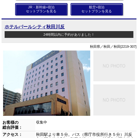
JR・新幹線+宿泊
航空+宿泊
セットプランを見る
セットプランを見る
ホテルパールシティ秋田川反
24時間以内に予約がありました！
秋田県／秋田／秋田[2219-307]
お客様の
収集中
総合評価：
アクセス：
秋田駅より車５分。バス（県庁市役所行き５分）川反