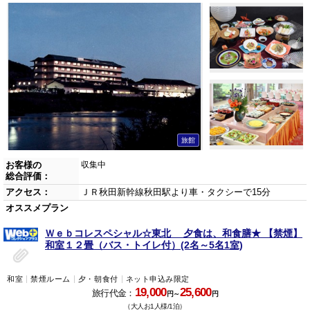
旅館
お客様の
収集中
総合評価：
アクセス：
ＪＲ秋田新幹線秋田駅より車・タクシーで15分
オススメプラン
Ｗｅｂコレスペシャル☆東北 夕食は、和食膳★ 【禁煙】
和室１２畳（バス・トイレ付）(2名～5名1室)
和室
禁煙ルーム
夕・朝食付
ネット申込み限定
19,000
25,600
旅行代金：
円～
円
（大人お1人様/1泊）