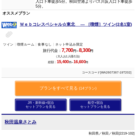
入口下車徒歩5分。秋田空港よりバス川反入口下車徒歩
5分。
オススメプラン
Ｗｅｂコレスペシャル☆東北 ― ［喫煙］ツイン(2名1室)
ツイン
喫煙ルーム
食事なし
ネット申込み限定
7,700
8,300
旅行代金：
円～
円
（大人お1人様/1泊）
15,400
16,600
総額：
円～
円
コースコード[WA2607367-19T202]
プランをすべて見る
(14プラン)
JR・新幹線+宿泊
航空+宿泊
セットプランを見る
セットプランを見る
秋田温泉さとみ
秋田県／秋田／秋田[2219-102]