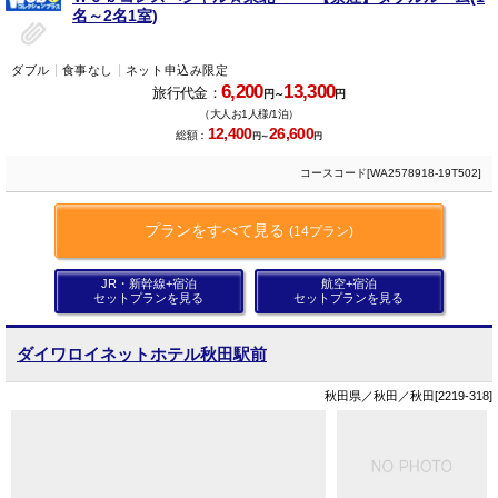
名～2名1室)
ダブル
食事なし
ネット申込み限定
6,200
13,300
旅行代金：
円～
円
（大人お1人様/1泊）
12,400
26,600
総額：
円～
円
コースコード[WA2578918-19T502]
プランをすべて見る
(14プラン)
JR・新幹線+宿泊
航空+宿泊
セットプランを見る
セットプランを見る
ダイワロイネットホテル秋田駅前
秋田県／秋田／秋田[2219-318]