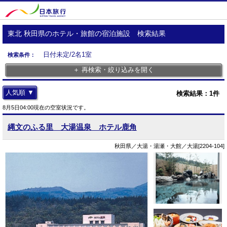
東北 秋田県のホテル・旅館の宿泊施設 検索結果
日付未定/2名1室
検索条件：
＋ 再検索・絞り込みを開く
人気順 ▼
検索結果：
1
件
8月5日04:00現在の空室状況です。
縄文のふる里 大湯温泉 ホテル鹿角
秋田県／大湯・湯瀬・大館／大湯[2204-104]