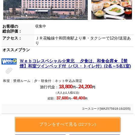
お客様の
収集中
総合評価：
アクセス：
ＪＲ花輪線十和田南駅より車・タクシーで12分/送迎あ
り
オススメプラン
Ｗｅｂコレスペシャル☆東北 夕食は、和食会席★ 【禁
煙】和室ツインベッド付（バス・トイレ付）(2名～5名1室)
和室
禁煙ルーム
夕・朝食付
ネット申込み限定
18,800
24,200
旅行代金：
円～
円
（大人お1人様/1泊）
37,600
48,400
総額：
円～
円
コースコード[WA2575918-19J205]
プランをすべて見る
(22プラン)