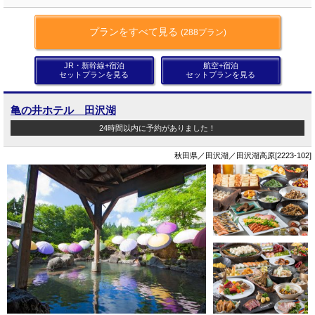
プランをすべて見る
(288プラン)
JR・新幹線+宿泊
航空+宿泊
セットプランを見る
セットプランを見る
亀の井ホテル 田沢湖
24時間以内に予約がありました！
秋田県／田沢湖／田沢湖高原[2223-102]