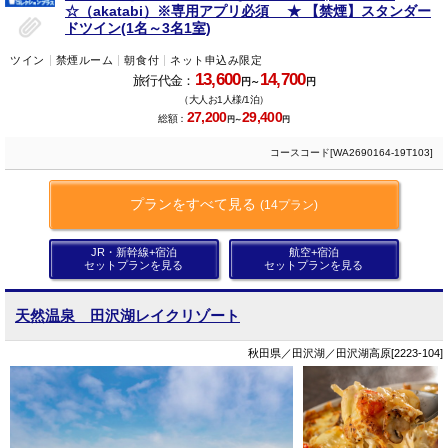
☆（akatabi）※専用アプリ必須 ★ 【禁煙】スタンダー
ドツイン(1名～3名1室)
ツイン
禁煙ルーム
朝食付
ネット申込み限定
13,600
14,700
旅行代金：
円～
円
（大人お1人様/1泊）
27,200
29,400
総額：
円～
円
コースコード[WA2690164-19T103]
プランをすべて見る
(14プラン)
JR・新幹線+宿泊
航空+宿泊
セットプランを見る
セットプランを見る
天然温泉 田沢湖レイクリゾート
秋田県／田沢湖／田沢湖高原[2223-104]