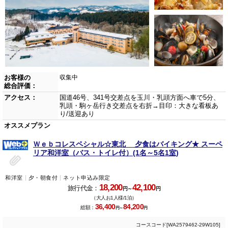
お客様の
収集中
総合評価：
アクセス：
国道46号、341号交差点を玉川・乳頭方面へ車で5分、
乳頭・駒ヶ岳行き交差点を右折→目印：大きな看板あ
り/送迎あり
オススメプラン
Ｗｅｂコレスペシャル☆東北 夕食はバイキング★ スーペ
リア和洋室（バス・トイレ付）(1名～5名1室)
和洋室
夕・朝食付
ネット申込み限定
18,200
42,100
旅行代金：
円～
円
（大人お1人様/1泊）
36,400
84,200
総額：
円～
円
コースコード[WA2579462-29W105]