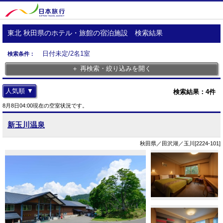
東北 秋田県のホテル・旅館の宿泊施設 検索結果
日付未定/2名1室
検索条件：
＋ 再検索・絞り込みを開く
人気順 ▼
検索結果：
4
件
8月8日04:00現在の空室状況です。
新玉川温泉
秋田県／田沢湖／玉川[2224-101]