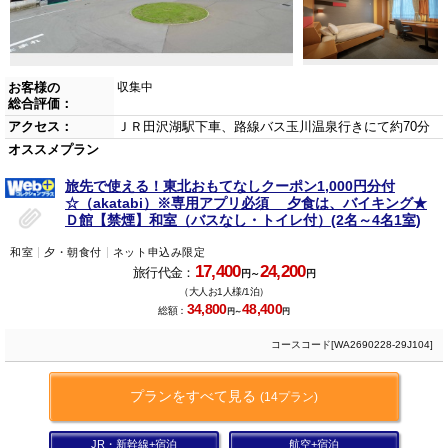
お客様の
収集中
総合評価：
アクセス：
ＪＲ田沢湖駅下車、路線バス玉川温泉行きにて約70分
オススメプラン
旅先で使える！東北おもてなしクーポン1,000円分付
☆（akatabi）※専用アプリ必須 夕食は、バイキング★
Ｄ館【禁煙】和室（バスなし・トイレ付）(2名～4名1室)
和室
夕・朝食付
ネット申込み限定
17,400
24,200
旅行代金：
円～
円
（大人お1人様/1泊）
34,800
48,400
総額：
円～
円
コースコード[WA2690228-29J104]
プランをすべて見る
(14プラン)
JR・新幹線+宿泊
航空+宿泊