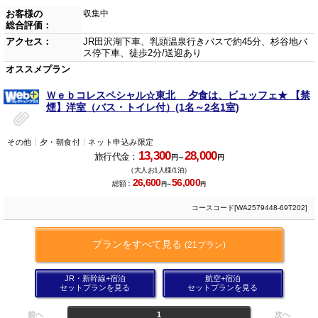
お客様の
収集中
総合評価：
アクセス：
JR田沢湖下車、乳頭温泉行きバスで約45分、杉谷地バ
ス停下車、徒歩2分/送迎あり
オススメプラン
Ｗｅｂコレスペシャル☆東北 夕食は、ビュッフェ★ 【禁
煙】洋室（バス・トイレ付）(1名～2名1室)
その他
夕・朝食付
ネット申込み限定
13,300
28,000
旅行代金：
円～
円
（大人お1人様/1泊）
26,600
56,000
総額：
円～
円
コースコード[WA2579448-69T202]
プランをすべて見る
(21プラン)
JR・新幹線+宿泊
航空+宿泊
セットプランを見る
セットプランを見る
前へ
1
次へ