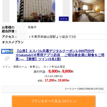
ホテル
お客様の
収集中
総合評価：
アクセス：
ＪＲ奥羽本線山形駅より徒歩で1分
オススメプラン
【山形】エスパル共通デジタルクーポン1,000円分付
☆(akatabi)※専用アプリ必須 ご宿泊者全員に朝食をご用
意♪― 【禁煙】ツイン(2名1室)
ツイン
禁煙ルーム
食事なし
ネット申込み限定
8,600
9,800
旅行代金：
円～
円
（大人お1人様/1泊）
17,200
19,600
総額：
円～
円
コースコード[WA2789038-19T102]
プランをすべて見る
(18プラン)