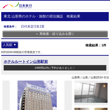
東北 山形県のホテル・旅館の宿泊施設 検索結果
日付未定/2名1室
検索条件：
＋ 再検索・絞り込みを開く
人気順 ▼
検索結果：
1
件
8月5日04:00現在の空室状況です。
ホテルルートイン山形駅前
24時間以内に予約がありました！
山形県／山形／山形[2510-311]