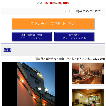
15,600
18,800
総額：
円～
円
コースコード[WA2535483-19T202]
プランをすべて見る
(44プラン)
JR・新幹線+宿泊
航空+宿泊
セットプランを見る
セットプランを見る
原瀧
福島県／会津若松・東山・芦ノ牧・喜多方／東山[2621-103]