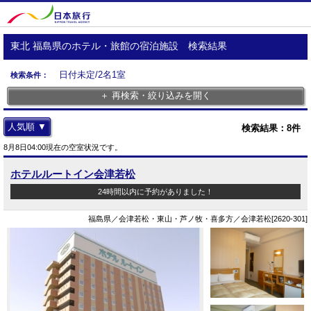
東北 福島県のホテル・旅館の宿泊施設 検索結果
日付未定/2名1室
検索条件：
＋ 再検索・絞り込みを開く
人気順 ▼
検索結果：
8
件
8月8日04:00現在の空室状況です。
ホテルルートイン会津若松
24時間以内に予約がありました！
福島県／会津若松・東山・芦ノ牧・喜多方／会津若松[2620-301]