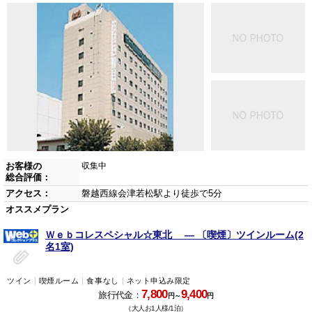
お客様の
収集中
総合評価：
アクセス：
磐越西線会津若松駅より徒歩で5分
オススメプラン
Ｗｅｂコレスペシャル☆東北 ― 〔喫煙〕ツインルーム(2
名1室)
ツイン
喫煙ルーム
食事なし
ネット申込み限定
7,800
9,400
旅行代金：
円～
円
（大人お1人様/1泊）