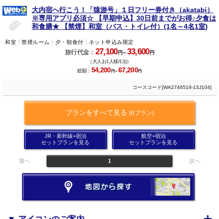
大内宿へ行こう！「猿游号」１日フリー券付き（akatabi）
※専用アプリ必須☆ 【早期申込】30日前までがお得♪夕食は
和食膳★ 【禁煙】和室（バス・トイレ付）(1名～4名1室)
和室
禁煙ルーム
夕・朝食付
ネット申込み限定
27,100
33,600
旅行代金：
円～
円
（大人お1人様/1泊）
54,200
67,200
総額：
円～
円
コースコード[WA2746519-13J104]
プランをすべて見る
(6プラン)
JR・新幹線+宿泊
航空+宿泊
セットプランを見る
セットプランを見る
前へ
1
次へ