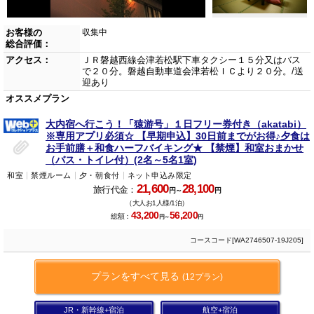
お客様の
収集中
総合評価：
アクセス：
ＪＲ磐越西線会津若松駅下車タクシー１５分又はバス
で２０分。磐越自動車道会津若松ＩＣより２０分。/送
迎あり
オススメプラン
大内宿へ行こう！「猿游号」１日フリー券付き（akatabi）
※専用アプリ必須☆ 【早期申込】30日前までがお得♪夕食は
お手前膳＋和食ハーフバイキング★ 【禁煙】和室おまかせ
（バス・トイレ付）(2名～5名1室)
和室
禁煙ルーム
夕・朝食付
ネット申込み限定
21,600
28,100
旅行代金：
円～
円
（大人お1人様/1泊）
43,200
56,200
総額：
円～
円
コースコード[WA2746507-19J205]
プランをすべて見る
(12プラン)
JR・新幹線+宿泊
航空+宿泊