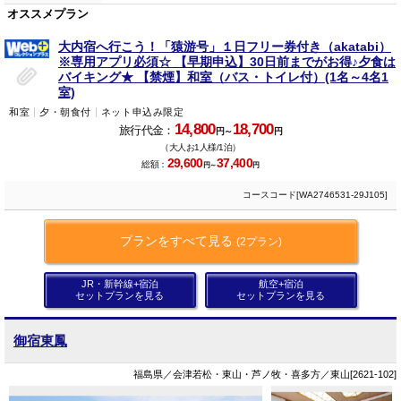
オススメプラン
大内宿へ行こう！「猿游号」１日フリー券付き（akatabi）
※専用アプリ必須☆ 【早期申込】30日前までがお得♪夕食は
バイキング★ 【禁煙】和室（バス・トイレ付）(1名～4名1
室)
和室
夕・朝食付
ネット申込み限定
14,800
18,700
旅行代金：
円～
円
（大人お1人様/1泊）
29,600
37,400
総額：
円～
円
コースコード[WA2746531-29J105]
プランをすべて見る
(2プラン)
JR・新幹線+宿泊
航空+宿泊
セットプランを見る
セットプランを見る
御宿東鳳
福島県／会津若松・東山・芦ノ牧・喜多方／東山[2621-102]