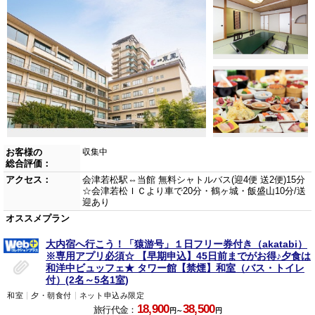
お客様の
収集中
総合評価：
アクセス：
会津若松駅⇔当館 無料シャトルバス(迎4便 送2便)15分
☆会津若松ＩＣより車で20分・鶴ヶ城・飯盛山10分/送
迎あり
オススメプラン
大内宿へ行こう！「猿游号」１日フリー券付き（akatabi）
※専用アプリ必須☆ 【早期申込】45日前までがお得♪夕食は
和洋中ビュッフェ★ タワー館【禁煙】和室（バス・トイレ
付）(2名～5名1室)
和室
夕・朝食付
ネット申込み限定
18,900
38,500
旅行代金：
円～
円