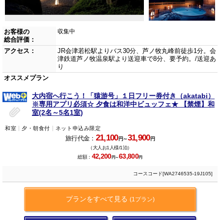
お客様の
収集中
総合評価：
アクセス：
JR会津若松駅よりバス30分、芦ノ牧丸峰前徒歩1分。会
津鉄道芦ノ牧温泉駅より送迎車で8分、要予約。/送迎あ
り
オススメプラン
大内宿へ行こう！「猿游号」１日フリー券付き（akatabi）
※専用アプリ必須☆ 夕食は和洋中ビュッフェ★ 【禁煙】和
室(2名～5名1室)
和室
夕・朝食付
ネット申込み限定
21,100
31,900
旅行代金：
円～
円
（大人お1人様/1泊）
42,200
63,800
総額：
円～
円
コースコード[WA2746535-19J105]
プランをすべて見る
(1プラン)