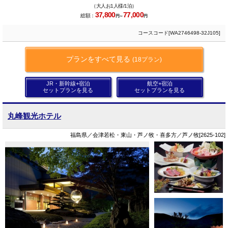
（大人お1人様/1泊）
37,800
77,000
総額：
円～
円
コースコード[WA2746498-32J105]
プランをすべて見る
(18プラン)
JR・新幹線+宿泊
航空+宿泊
セットプランを見る
セットプランを見る
丸峰観光ホテル
福島県／会津若松・東山・芦ノ牧・喜多方／芦ノ牧[2625-102]