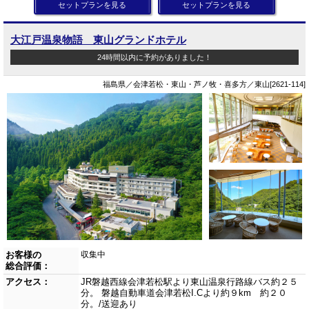
セットプランを見る
セットプランを見る
大江戸温泉物語 東山グランドホテル
24時間以内に予約がありました！
福島県／会津若松・東山・芦ノ牧・喜多方／東山[2621-114]
お客様の
収集中
総合評価：
アクセス：
JR磐越西線会津若松駅より東山温泉行路線バス約２５
分。 磐越自動車道会津若松I.Cより約９km 約２０
分。/送迎あり