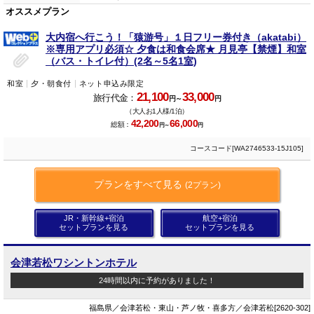
オススメプラン
大内宿へ行こう！「猿游号」１日フリー券付き（akatabi）
※専用アプリ必須☆ 夕食は和食会席★ 月見亭【禁煙】和室
（バス・トイレ付）(2名～5名1室)
和室
夕・朝食付
ネット申込み限定
21,100
33,000
旅行代金：
円～
円
（大人お1人様/1泊）
42,200
66,000
総額：
円～
円
コースコード[WA2746533-15J105]
プランをすべて見る
(2プラン)
JR・新幹線+宿泊
航空+宿泊
セットプランを見る
セットプランを見る
会津若松ワシントンホテル
24時間以内に予約がありました！
福島県／会津若松・東山・芦ノ牧・喜多方／会津若松[2620-302]