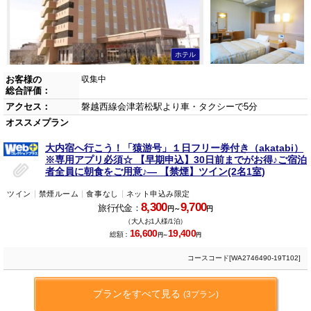
ホテル
お客様の
収集中
総合評価：
アクセス：
磐越西線会津若松駅より車・タクシーで5分
オススメプラン
大内宿へ行こう！「猿游号」１日フリー券付き（akatabi）
※専用アプリ必須☆ 【早期申込】30日前までがお得♪ご宿泊
者全員に朝食をご用意♪― 【禁煙】ツイン(2名1室)
ツイン
禁煙ルーム
食事なし
ネット申込み限定
8,300
9,700
旅行代金：
円～
円
（大人お1人様/1泊）
16,600
19,400
総額：
円～
円
コースコード[WA2746490-19T102]
プランをすべて見る
(3プラン)