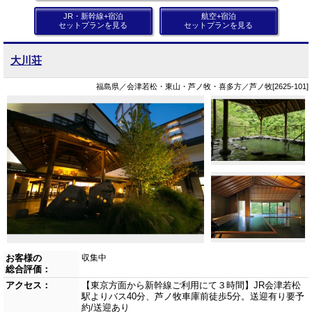
JR・新幹線+宿泊
航空+宿泊
セットプランを見る
セットプランを見る
大川荘
福島県／会津若松・東山・芦ノ牧・喜多方／芦ノ牧[2625-101]
お客様の
収集中
総合評価：
アクセス：
【東京方面から新幹線ご利用にて３時間】JR会津若松
駅よりバス40分、芦ノ牧車庫前徒歩5分。送迎有り要予
約/送迎あり