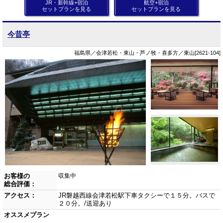
JR・新幹線+宿泊
航空+宿泊
セットプランを見る
セットプランを見る
今昔亭
福島県／会津若松・東山・芦ノ牧・喜多方／東山[2621-104]
お客様の
収集中
総合評価：
アクセス：
JR磐越西線会津若松駅下車タクシーで１５分。バスで
２０分。/送迎あり
オススメプラン