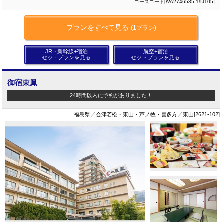
コースコード[WA2746535-19J105]
プランをすべて見る
(1プラン)
JR・新幹線+宿泊
航空+宿泊
セットプランを見る
セットプランを見る
御宿東鳳
24時間以内に予約がありました！
福島県／会津若松・東山・芦ノ牧・喜多方／東山[2621-102]