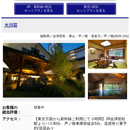
JR・新幹線+宿泊
航空+宿泊
セットプランを見る
セットプランを見る
大川荘
福島県／会津若松・東山・芦ノ牧・喜多方／芦ノ牧[2625-101]
お客様の
収集中
総合評価：
アクセス：
【東京方面から新幹線ご利用にて３時間】JR会津若松
駅よりバス40分、芦ノ牧車庫前徒歩5分。送迎有り要予
約/送迎あり