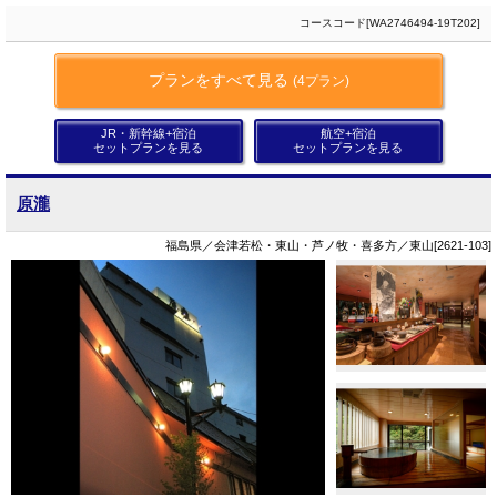
コースコード[WA2746494-19T202]
プランをすべて見る
(4プラン)
JR・新幹線+宿泊
航空+宿泊
セットプランを見る
セットプランを見る
原瀧
福島県／会津若松・東山・芦ノ牧・喜多方／東山[2621-103]