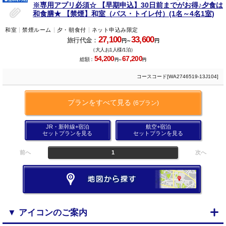
※専用アプリ必須☆ 【早期申込】30日前までがお得♪夕食は
和食膳★ 【禁煙】和室（バス・トイレ付）(1名～4名1室)
和室
禁煙ルーム
夕・朝食付
ネット申込み限定
27,100
33,600
旅行代金：
円～
円
（大人お1人様/1泊）
54,200
67,200
総額：
円～
円
コースコード[WA2746519-13J104]
プランをすべて見る
(6プラン)
JR・新幹線+宿泊
航空+宿泊
セットプランを見る
セットプランを見る
前へ
1
次へ
▼ アイコンのご案内