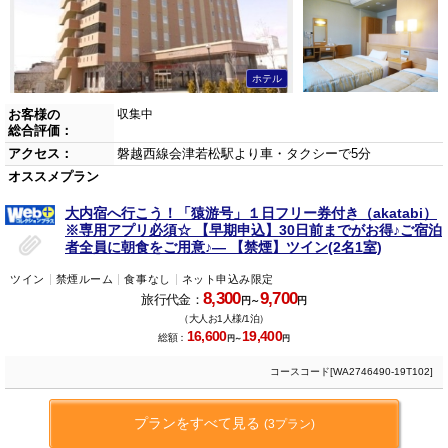
ホテル
お客様の
収集中
総合評価：
アクセス：
磐越西線会津若松駅より車・タクシーで5分
オススメプラン
大内宿へ行こう！「猿游号」１日フリー券付き（akatabi）
※専用アプリ必須☆ 【早期申込】30日前までがお得♪ご宿泊
者全員に朝食をご用意♪― 【禁煙】ツイン(2名1室)
ツイン
禁煙ルーム
食事なし
ネット申込み限定
8,300
9,700
旅行代金：
円～
円
（大人お1人様/1泊）
16,600
19,400
総額：
円～
円
コースコード[WA2746490-19T102]
プランをすべて見る
(3プラン)