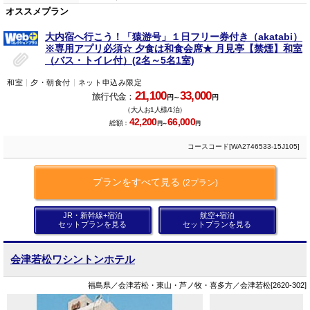
オススメプラン
大内宿へ行こう！「猿游号」１日フリー券付き（akatabi）
※専用アプリ必須☆ 夕食は和食会席★ 月見亭【禁煙】和室
（バス・トイレ付）(2名～5名1室)
和室
夕・朝食付
ネット申込み限定
21,100
33,000
旅行代金：
円～
円
（大人お1人様/1泊）
42,200
66,000
総額：
円～
円
コースコード[WA2746533-15J105]
プランをすべて見る
(2プラン)
JR・新幹線+宿泊
航空+宿泊
セットプランを見る
セットプランを見る
会津若松ワシントンホテル
福島県／会津若松・東山・芦ノ牧・喜多方／会津若松[2620-302]