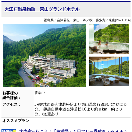
大江戸温泉物語 東山グランドホテル
福島県／会津若松・東山・芦ノ牧・喜多方／東山[2621-114]
お客様の
収集中
総合評価：
アクセス：
JR磐越西線会津若松駅より東山温泉行路線バス約２５
分。 磐越自動車道会津若松I.Cより約９km 約２０
分。/送迎あり
オススメプラン
大内宿へ行こう！「猿游号」１日フリー券付き（akatabi）