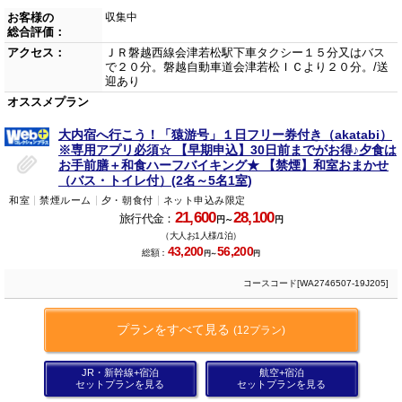
お客様の
収集中
総合評価：
アクセス：
ＪＲ磐越西線会津若松駅下車タクシー１５分又はバス
で２０分。磐越自動車道会津若松ＩＣより２０分。/送
迎あり
オススメプラン
大内宿へ行こう！「猿游号」１日フリー券付き（akatabi）
※専用アプリ必須☆ 【早期申込】30日前までがお得♪夕食は
お手前膳＋和食ハーフバイキング★ 【禁煙】和室おまかせ
（バス・トイレ付）(2名～5名1室)
和室
禁煙ルーム
夕・朝食付
ネット申込み限定
21,600
28,100
旅行代金：
円～
円
（大人お1人様/1泊）
43,200
56,200
総額：
円～
円
コースコード[WA2746507-19J205]
プランをすべて見る
(12プラン)
JR・新幹線+宿泊
航空+宿泊
セットプランを見る
セットプランを見る