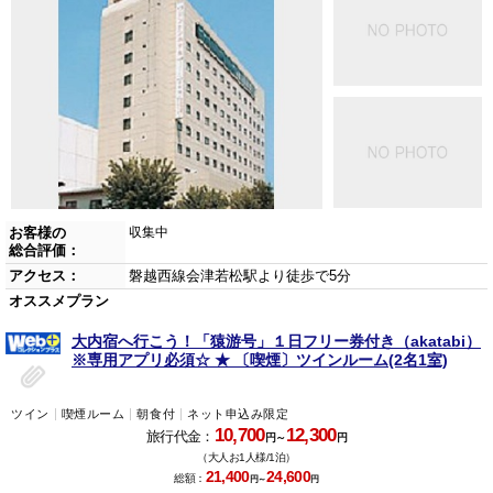
お客様の
収集中
総合評価：
アクセス：
磐越西線会津若松駅より徒歩で5分
オススメプラン
大内宿へ行こう！「猿游号」１日フリー券付き（akatabi）
※専用アプリ必須☆ ★ 〔喫煙〕ツインルーム(2名1室)
ツイン
喫煙ルーム
朝食付
ネット申込み限定
10,700
12,300
旅行代金：
円～
円
（大人お1人様/1泊）
21,400
24,600
総額：
円～
円