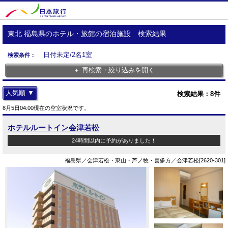
東北 福島県のホテル・旅館の宿泊施設 検索結果
日付未定/2名1室
検索条件：
＋ 再検索・絞り込みを開く
人気順 ▼
検索結果：
8
件
8月5日04:00現在の空室状況です。
ホテルルートイン会津若松
24時間以内に予約がありました！
福島県／会津若松・東山・芦ノ牧・喜多方／会津若松[2620-301]