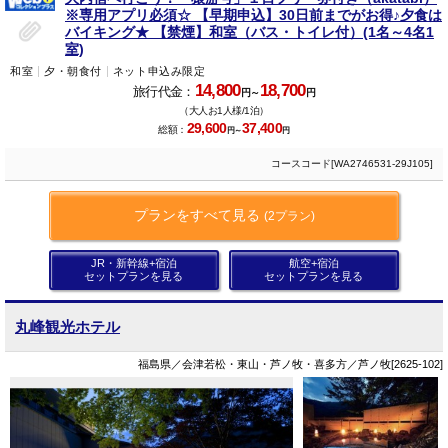
※専用アプリ必須☆ 【早期申込】30日前までがお得♪夕食は
バイキング★ 【禁煙】和室（バス・トイレ付）(1名～4名1
室)
和室
夕・朝食付
ネット申込み限定
14,800
18,700
旅行代金：
円～
円
（大人お1人様/1泊）
29,600
37,400
総額：
円～
円
コースコード[WA2746531-29J105]
プランをすべて見る
(2プラン)
JR・新幹線+宿泊
航空+宿泊
セットプランを見る
セットプランを見る
丸峰観光ホテル
福島県／会津若松・東山・芦ノ牧・喜多方／芦ノ牧[2625-102]