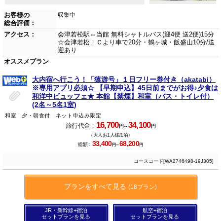
お客様の
収集中
総合評価：
アクセス：
会津若松駅⇔当館 無料シャトルバス(迎4便 送2便)15分
☆会津若松ＩＣより車で20分・鶴ヶ城・飯盛山10分/送
迎あり
オススメプラン
大内宿へ行こう！「猿游号」１日フリー券付き（akatabi）
※専用アプリ必須☆ 【早期申込】45日前までがお得♪夕食は
和洋中ビュッフェ★ 本館【禁煙】和室（バス・トイレ付）
(2名～5名1室)
和室
夕・朝食付
ネット申込み限定
16,700
34,100
旅行代金：
円～
円
（大人お1人様/1泊）
33,400
68,200
総額：
円～
円
コースコード[WA2746498-19J305]
プランをすべて見る
(18プラン)
JR・新幹線+宿泊
航空+宿泊
セットプランを見る
セットプランを見る