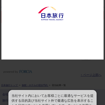
▼ おすすめプラン
↑ ページ上部へ
日本旅行トップ
>
旅館・ホテルの宿泊予約
>
宿泊結果一覧
会社情報
プライバシーポリシー
当社サイト内においてお客様ごとに最適なサービスを提
供する目的及び当社サイト外で最適な広告を表示するこ
旅行業登録票・約款
規約集