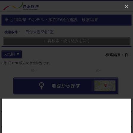
×
東北 福島県 のホテル・旅館の宿泊施設 検索結果
日付未定/2名1室
検索条件：
＋ 再検索・絞り込みを開く
人気順 ▼
検索結果：
件
8月8日12:00現在の空室状況です。
前へ
次へ
▼ アイコンのご案内
▼ お気に入り・閲覧履歴