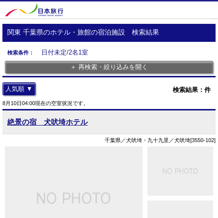
関東 千葉県のホテル・旅館の宿泊施設 検索結果
日付未定/2名1室
検索条件：
＋ 再検索・絞り込みを開く
人気順 ▼
検索結果：
件
8月10日04:00現在の空室状況です。
絶景の宿 犬吠埼ホテル
千葉県／犬吠埼・九十九里／犬吠埼[3550-102]