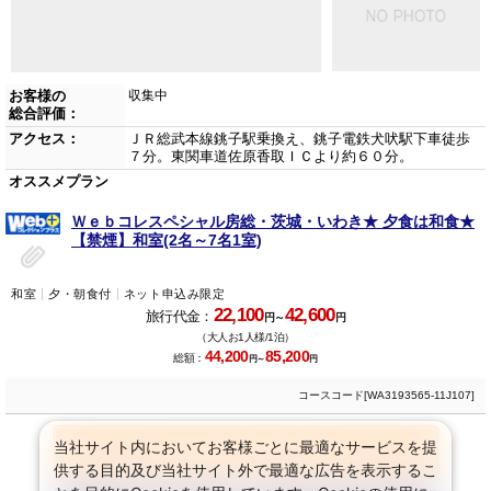
お客様の
収集中
総合評価：
アクセス：
ＪＲ総武本線銚子駅乗換え、銚子電鉄犬吠駅下車徒歩
７分。東関車道佐原香取ＩＣより約６０分。
オススメプラン
Ｗｅｂコレスペシャル房総・茨城・いわき★ 夕食は和食★
【禁煙】和室(2名～7名1室)
和室
夕・朝食付
ネット申込み限定
22,100
42,600
旅行代金：
円～
円
（大人お1人様/1泊）
44,200
85,200
総額：
円～
円
コースコード[WA3193565-11J107]
当社サイト内においてお客様ごとに最適なサービスを提
プランをすべて見る
(3プラン)
供する目的及び当社サイト外で最適な広告を表示するこ