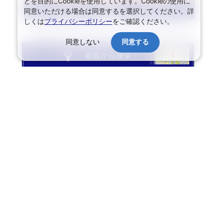
とを目的にCookieを使用しています。Cookieの使用に
JR・新幹線+宿泊
航空+宿泊
同意いただける場合は同意するを選択してください。詳
セットプランを見る
セットプランを見る
しくは
プライバシーポリシー
をご確認ください。
前へ
次へ
同意しない
同意する
▼ アイコンのご案内
▼ お気に入り・閲覧履歴
▼ おすすめプラン