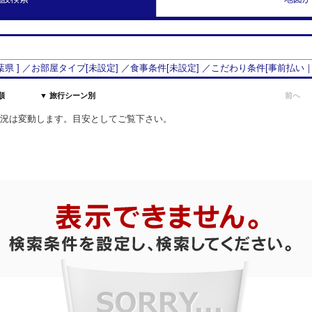
葉県
] ／お部屋タイプ[
未設定
] ／食事条件[
未設定
] ／こだわり条件[
事前払い
順
▼ 旅行シーン別
前へ
室状況は変動します。目安としてご覧下さい。