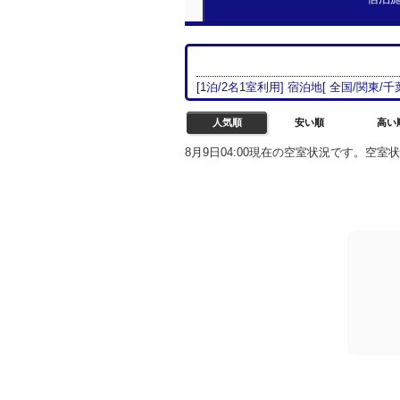
[
1
泊/
2名
1室
利用] 宿泊地[
全国/
関東
/
千
人気順
安い順
高い
8月9日04:00現在の空室状況です。空