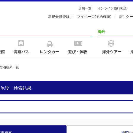
店舗一覧
オンライン旅行相談
新規会員登録
マイページ(予約確認)
割引クー
海外
旅館
高速バス
レンタカー
遊び・体験
海外ツアー
宿泊結果一覧
泊施設 検索結果
施設検索
地図か