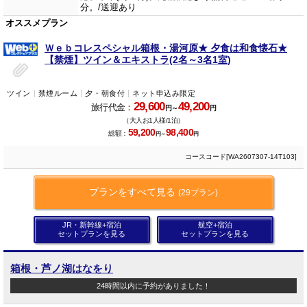
分。/送迎あり
オススメプラン
Ｗｅｂコレスペシャル箱根・湯河原★ 夕食は和食懐石★
【禁煙】ツイン＆エキストラ(2名～3名1室)
ツイン
禁煙ルーム
夕・朝食付
ネット申込み限定
29,600
49,200
旅行代金：
円～
円
（大人お1人様/1泊）
59,200
98,400
総額：
円～
円
コースコード[WA2607307-14T103]
プランをすべて見る
(29プラン)
JR・新幹線+宿泊
航空+宿泊
セットプランを見る
セットプランを見る
箱根・芦ノ湖はなをり
24時間以内に予約がありました！