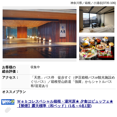
神奈川県／箱根／小涌谷[3735-106]
お客様の
収集中
総合評価：
アクセス：
「天悠」バス停 徒歩すぐ（伊豆箱根バスor観光施設め
ぐりバス）／箱根登山鉄道「強羅」からシャトルバス
有/送迎あり
オススメプラン
Ｗｅｂコレスペシャル箱根・湯河原★ 夕食はビュッフェ★
【禁煙】露天標準（和ベッド）(1名～4名1室)