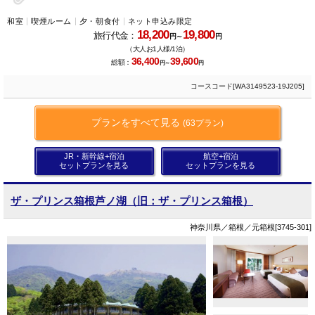
和室
喫煙ルーム
夕・朝食付
ネット申込み限定
18,200
19,800
旅行代金：
円～
円
（大人お1人様/1泊）
36,400
39,600
総額：
円～
円
コースコード[WA3149523-19J205]
プランをすべて見る
(63プラン)
JR・新幹線+宿泊
航空+宿泊
セットプランを見る
セットプランを見る
ザ・プリンス箱根芦ノ湖（旧：ザ・プリンス箱根）
神奈川県／箱根／元箱根[3745-301]