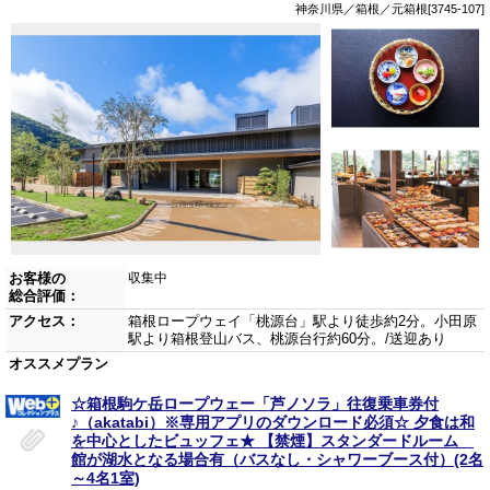
神奈川県／箱根／元箱根[3745-107]
お客様の
収集中
総合評価：
アクセス：
箱根ロープウェイ「桃源台」駅より徒歩約2分。小田原
駅より箱根登山バス、桃源台行約60分。/送迎あり
オススメプラン
☆箱根駒ケ岳ロープウェー「芦ノソラ」往復乗車券付
♪（akatabi）※専用アプリのダウンロード必須☆ 夕食は和
を中心としたビュッフェ★ 【禁煙】スタンダードルーム
館が湖水となる場合有（バスなし・シャワーブース付）(2名
～4名1室)