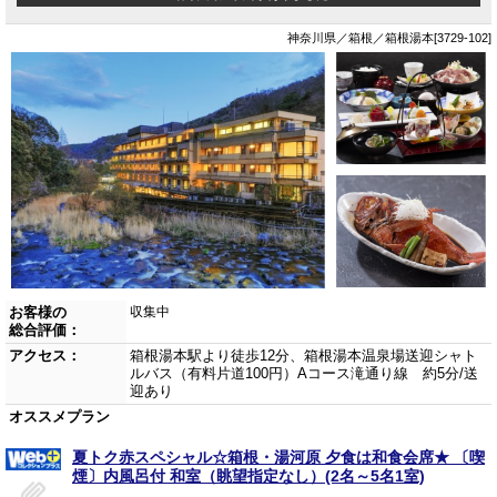
神奈川県／箱根／箱根湯本[3729-102]
お客様の
収集中
総合評価：
アクセス：
箱根湯本駅より徒歩12分、箱根湯本温泉場送迎シャト
ルバス（有料片道100円）Aコース滝通り線 約5分/送
迎あり
オススメプラン
夏トク赤スペシャル☆箱根・湯河原 夕食は和食会席★ 〔喫
煙〕内風呂付 和室（眺望指定なし）(2名～5名1室)