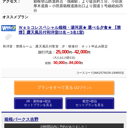
アクセス：
箱根登山鉄道終点「強羅駅」より徒歩約１分。小田原
厚木道路～小田原箱根道路出口より国道１号線経由25
分
オススメプラン
Ｗｅｂコレスペシャル箱根・湯河原★ 選べる夕食★ 【禁
煙】露天風呂付和洋室(2名～3名1室)
和洋室
禁煙ルーム
露天風呂付客室
夕・朝食付
ネット申込み限定
25,000
42,000
旅行代金：
円～
円
（大人お1人様/1泊）
50,000
84,000
総額：
円～
円
コースコード[WA2576028-19W503]
プランをすべて見る
(22プラン)
JR・新幹線+宿泊
航空+宿泊
セットプランを見る
セットプランを見る
箱根パークス吉野
24時間以内に予約がありました！