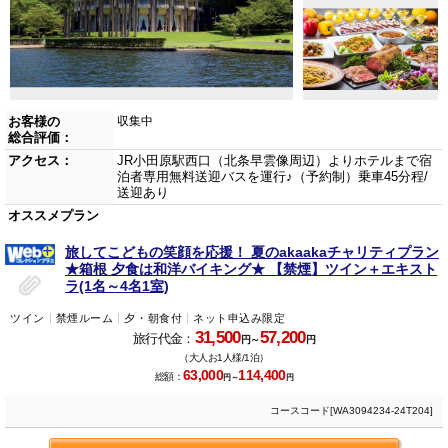
お客様の
収集中
総合評価：
アクセス：
JR小田原駅西口（北条早雲像周辺）よりホテルまで宿
泊者専用無料送迎バスを運行♪（予約制）乗車45分程/
送迎あり
オススメプラン
旅してこどもの笑顔を応援！ 夏のakaakaチャリティプラン
★箱根 夕食は和洋バイキング★ 【禁煙】ツイン＋エキスト
ラ(1名～4名1室)
ツイン
禁煙ルーム
夕・朝食付
ネット申込み限定
31,500
57,200
旅行代金：
円～
円
（大人お1人様/1泊）
63,000
114,400
総額：
円～
円
コースコード[WA3094234-24T204]