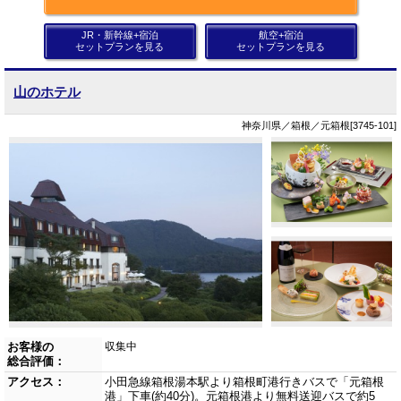
JR・新幹線+宿泊
航空+宿泊
セットプランを見る
セットプランを見る
山のホテル
神奈川県／箱根／元箱根[3745-101]
お客様の
収集中
総合評価：
アクセス：
小田急線箱根湯本駅より箱根町港行きバスで「元箱根
港」下車(約40分)。元箱根港より無料送迎バスで約5