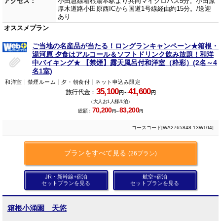
アクセス：
小田急線箱根湯本駅より共同マイクロバス5分。小田原
厚木道路小田原西ICから国道1号線経由約15分。/送迎
あり
オススメプラン
ご当地の名産品が当たる！ロングランキャンペーン★箱根・
湯河原 夕食はアルコール＆ソフトドリンク飲み放題！和洋
中バイキング★ 【禁煙】露天風呂付和洋室（粋彩）(2名～4
名1室)
和洋室
禁煙ルーム
夕・朝食付
ネット申込み限定
35,100
41,600
旅行代金：
円～
円
（大人お1人様/1泊）
70,200
83,200
総額：
円～
円
コースコード[WA2765848-13W104]
プランをすべて見る
(26プラン)
JR・新幹線+宿泊
航空+宿泊
セットプランを見る
セットプランを見る
箱根小涌園 天悠