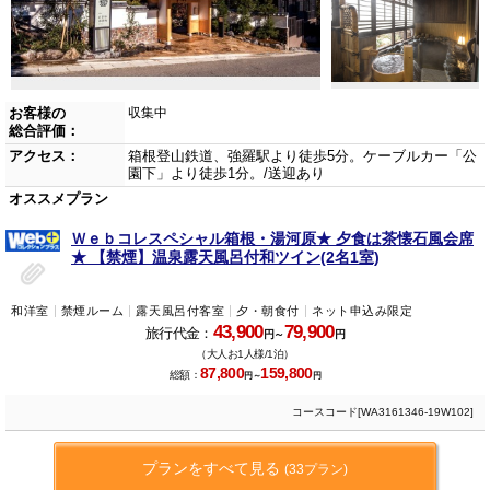
お客様の
収集中
総合評価：
アクセス：
箱根登山鉄道、強羅駅より徒歩5分。ケーブルカー「公
園下」より徒歩1分。/送迎あり
オススメプラン
Ｗｅｂコレスペシャル箱根・湯河原★ 夕食は茶懐石風会席
★ 【禁煙】温泉露天風呂付和ツイン(2名1室)
和洋室
禁煙ルーム
露天風呂付客室
夕・朝食付
ネット申込み限定
43,900
79,900
旅行代金：
円～
円
（大人お1人様/1泊）
87,800
159,800
総額：
円～
円
コースコード[WA3161346-19W102]
プランをすべて見る
(33プラン)