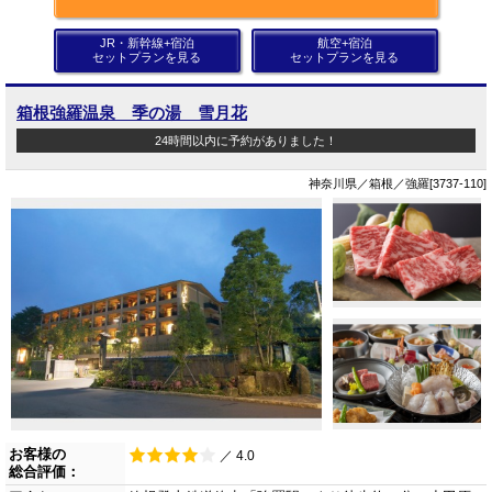
JR・新幹線+宿泊
航空+宿泊
セットプランを見る
セットプランを見る
箱根強羅温泉 季の湯 雪月花
24時間以内に予約がありました！
神奈川県／箱根／強羅[3737-110]
お客様の
／ 4.0
総合評価：