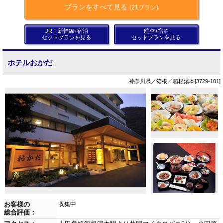
プランをすべて見る
(21プラン)
JR・新幹線+宿泊
航空+宿泊
セットプランを見る
セットプランを見る
ホテルおかだ
神奈川県／箱根／箱根湯本[3729-101]
お客様の
収集中
総合評価：