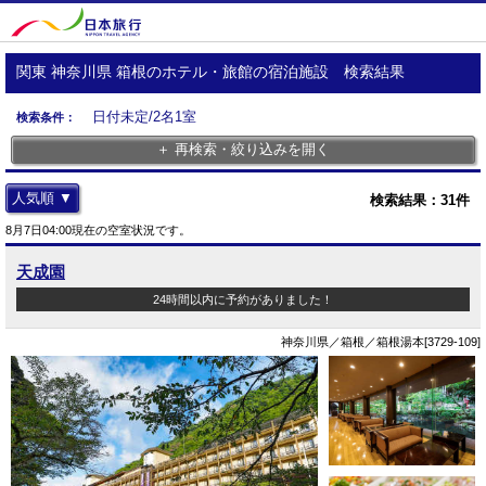
関東 神奈川県 箱根のホテル・旅館の宿泊施設 検索結果
日付未定/2名1室
検索条件：
＋ 再検索・絞り込みを開く
人気順 ▼
検索結果：
31
件
8月7日04:00現在の空室状況です。
天成園
24時間以内に予約がありました！
神奈川県／箱根／箱根湯本[3729-109]