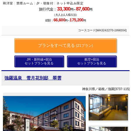
和洋室
禁煙ルーム
夕・朝食付
ネット申込み限定
33,300
87,600
旅行代金：
円～
円
（大人お1人様/1泊）
66,600
175,200
総額：
円～
円
コースコード[WA3242270-19W204]
プランをすべて見る
(21プラン)
JR・新幹線+宿泊
航空+宿泊
セットプランを見る
セットプランを見る
強羅温泉 雪月花別邸 翠雲
神奈川県／箱根／強羅[3737-115]