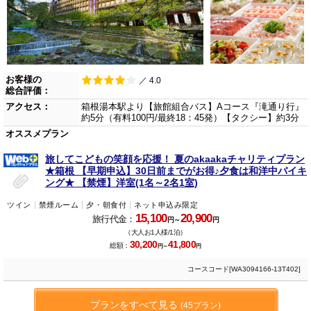
お客様の
／ 4.0
総合評価：
アクセス：
箱根湯本駅より【旅館組合バス】Aコース『滝通り行』
約5分（有料100円/最終18：45発）【タクシー】約3分
オススメプラン
旅してこどもの笑顔を応援！ 夏のakaakaチャリティプラン
★箱根 【早期申込】30日前までがお得♪夕食は和洋中バイキ
ング★ 【禁煙】洋室(1名～2名1室)
ツイン
禁煙ルーム
夕・朝食付
ネット申込み限定
15,100
20,900
旅行代金：
円～
円
（大人お1人様/1泊）
30,200
41,800
総額：
円～
円
コースコード[WA3094166-13T402]
プランをすべて見る
(45プラン)