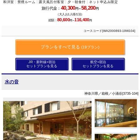
和洋室
禁煙ルーム
露天風呂付客室
夕・朝食付
ネット申込み限定
40,300
58,200
旅行代金：
円～
円
（大人お1人様/1泊）
80,600
116,400
総額：
円～
円
コースコード[WA2000893-19W104]
プランをすべて見る
(19プラン)
JR・新幹線+宿泊
航空+宿泊
セットプランを見る
セットプランを見る
水の音
神奈川県／箱根／小涌谷[3735-104]