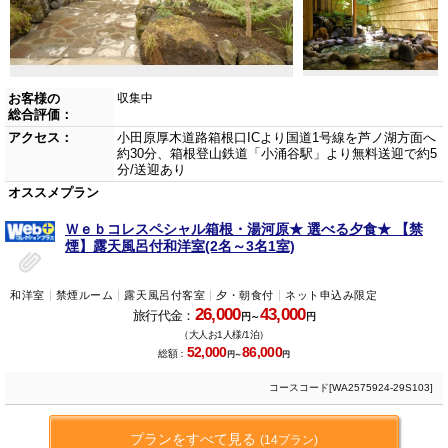
お客様の
収集中
総合評価：
アクセス：
小田原厚木道路箱根口ICより国道1号線を芦ノ湖方面へ
約30分、箱根登山鉄道「小涌谷駅」より無料送迎で約5
分/送迎あり
オススメプラン
Ｗｅｂコレスペシャル箱根・湯河原★ 選べる夕食★ 【禁
煙】露天風呂付和洋室(2名～3名1室)
和洋室
禁煙ルーム
露天風呂付客室
夕・朝食付
ネット申込み限定
26,000
43,000
旅行代金：
円～
円
（大人お1人様/1泊）
52,000
86,000
総額：
円～
円
コースコード[WA2575924-29S103]
プランをすべて見る
(14プラン)