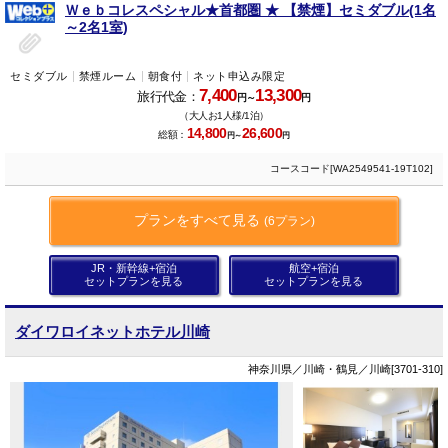
Ｗｅｂコレスペシャル★首都圏 ★ 【禁煙】セミダブル(1名
～2名1室)
セミダブル
禁煙ルーム
朝食付
ネット申込み限定
7,400
13,300
旅行代金：
円～
円
（大人お1人様/1泊）
14,800
26,600
総額：
円～
円
コースコード[WA2549541-19T102]
プランをすべて見る
(6プラン)
JR・新幹線+宿泊
航空+宿泊
セットプランを見る
セットプランを見る
ダイワロイネットホテル川崎
神奈川県／川崎・鶴見／川崎[3701-310]