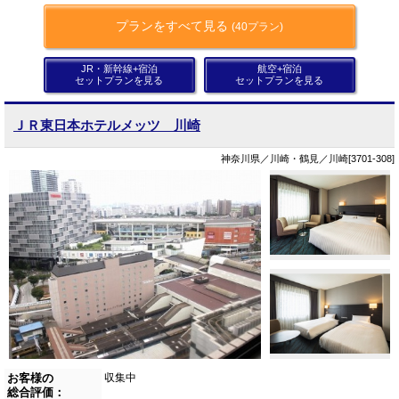
プランをすべて見る
(40プラン)
JR・新幹線+宿泊
航空+宿泊
セットプランを見る
セットプランを見る
ＪＲ東日本ホテルメッツ 川崎
神奈川県／川崎・鶴見／川崎[3701-308]
お客様の
収集中
総合評価：