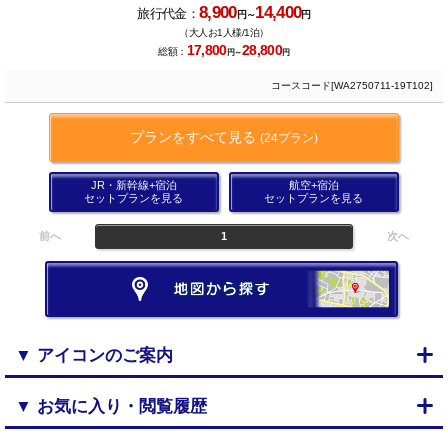
8,900
14,400
旅行代金：
円～
円
（大人お1人様/1泊）
17,800
28,800
総額：
円～
円
コースコード[WA2750711-19T102]
プランをすべて見る
(24プラン)
JR・新幹線+宿泊
航空+宿泊
セットプランを見る
セットプランを見る
前へ
1
次へ
▼ アイコンのご案内
▼ お気に入り・閲覧履歴