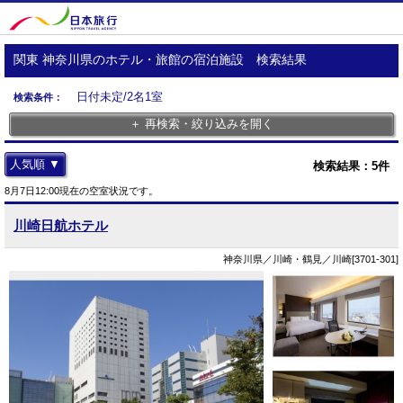
関東 神奈川県のホテル・旅館の宿泊施設 検索結果
日付未定/2名1室
検索条件：
＋ 再検索・絞り込みを開く
人気順 ▼
検索結果：
5
件
8月7日12:00現在の空室状況です。
川崎日航ホテル
神奈川県／川崎・鶴見／川崎[3701-301]