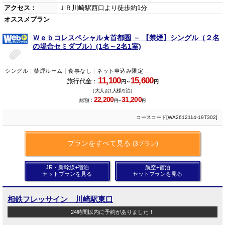
アクセス：
ＪＲ川崎駅西口より徒歩約1分
オススメプラン
Ｗｅｂコレスペシャル★首都圏 － 【禁煙】シングル（２名
の場合セミダブル）(1名～2名1室)
シングル
禁煙ルーム
食事なし
ネット申込み限定
11,100
15,600
旅行代金：
円～
円
（大人お1人様/1泊）
22,200
31,200
総額：
円～
円
コースコード[WA2612114-19T302]
プランをすべて見る
(3プラン)
JR・新幹線+宿泊
航空+宿泊
セットプランを見る
セットプランを見る
相鉄フレッサイン 川崎駅東口
24時間以内に予約がありました！