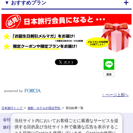
▼ おすすめプラン
↑ ページ上部へ
日本旅行トップ
>
旅館・ホテルの宿泊予約
>
宿泊結果一覧
会社情報
プライバシーポリシー
当社サイト内においてお客様ごとに最適なサービスを提
供する目的及び当社サイト外で最適な広告を表示するこ
旅行業登録票・約款
規約集
とを目的にCookieを使用しています。Cookieの使用に