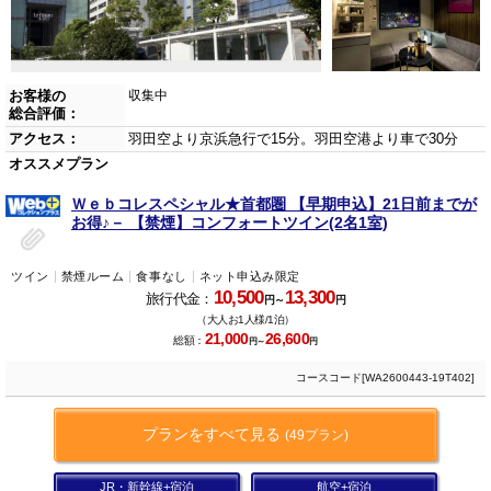
お客様の
収集中
総合評価：
アクセス：
羽田空より京浜急行で15分。羽田空港より車で30分
オススメプラン
Ｗｅｂコレスペシャル★首都圏 【早期申込】21日前までが
お得♪－ 【禁煙】コンフォートツイン(2名1室)
ツイン
禁煙ルーム
食事なし
ネット申込み限定
10,500
13,300
旅行代金：
円～
円
（大人お1人様/1泊）
21,000
26,600
総額：
円～
円
コースコード[WA2600443-19T402]
プランをすべて見る
(49プラン)
JR・新幹線+宿泊
航空+宿泊