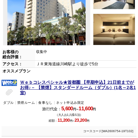
お客様の
収集中
総合評価：
アクセス：
ＪＲ東海道線川崎駅より徒歩で5分
オススメプラン
Ｗｅｂコレスペシャル★首都圏 【早期申込】21日前までが
お得♪－ 【禁煙】スタンダードルーム（ダブル）(1名～2名1
室)
ダブル
禁煙ルーム
食事なし
ネット申込み限定
5,600
11,600
旅行代金：
円～
円
（大人お1人様/1泊）
11,200
23,200
総額：
円～
円
コースコード[WA2606754-19T102]