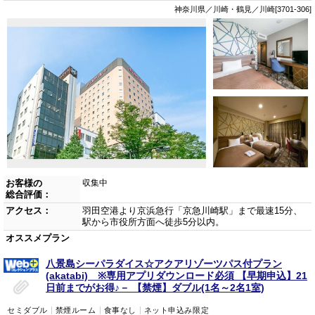
神奈川県／川崎・鶴見／川崎[3701-306]
お客様の
収集中
総合評価：
アクセス：
羽田空港より京浜急行「京急川崎駅」まで最速15分、
駅から市役所方面へ徒歩5分以内。
オススメプラン
八景島シーパラダイス☆アクアリゾーツパス付プラン
(akatabi) ※専用アプリダウンロード必須 【早期申込】21
日前までがお得♪－ 【禁煙】ダブル(1名～2名1室)
セミダブル
禁煙ルーム
食事なし
ネット申込み限定