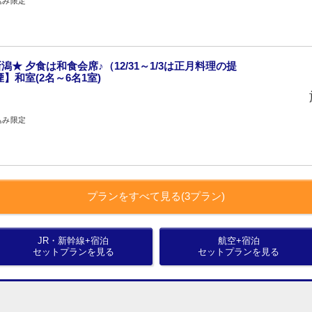
込み限定
★ 夕食は和食会席♪（12/31～1/3は正月料理の提
】和室(2名～6名1室)
込み限定
プランをすべて見る(3プラン)
JR・新幹線+宿泊
航空+宿泊
セットプランを見る
セットプランを見る