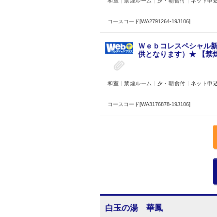
和室
禁煙ルーム
夕・朝食付
ネット申
コースコード[WA2791264-19J106]
Ｗｅｂコレスペシャル新潟
供となります）★ 【禁煙
和室
禁煙ルーム
夕・朝食付
ネット申
コースコード[WA3176878-19J106]
白玉の湯 華鳳