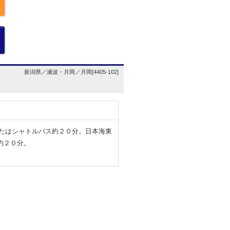
新潟県／瀬波・月岡／月岡[4405-102]
またはシャトルバス約２０分。日本海東
約２０分。