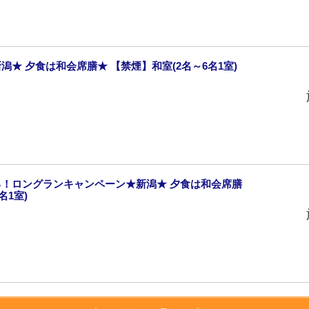
★ 夕食は和会席膳★ 【禁煙】和室(2名～6名1室)
！ロングランキャンペーン★新潟★ 夕食は和会席膳
名1室)