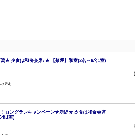
★ 夕食は和食会席♪★ 【禁煙】和室(2名～6名1室)
込み限定
！ロングランキャンペーン★新潟★ 夕食は和食会席
6名1室)