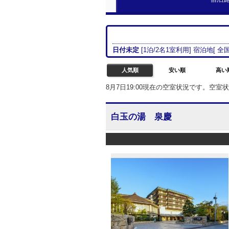
日付未定
[
1
泊/
2名
1室
利用] 宿泊地[
全国
人気順
安い順
高い
8月7日19:00現在の空室状況です。空
白玉の湯 泉慶