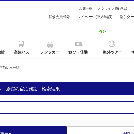
店舗一覧
オンライン旅行相談
新規会員登録
マイページ(予約確認)
割引クー
海外
旅館
高速バス
レンタカー
遊び・体験
海外ツアー
宿泊結果一覧
テル・旅館の宿泊施設 検索結果
施設検索
地図か