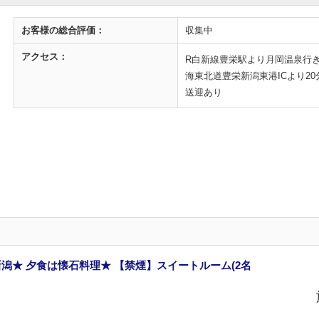
お客様の
総合評価：
収集中
アクセス：
R白新線豊栄駅より月岡温泉行き
海東北道豊栄新潟東港ICより20
送迎あり
潟★ 夕食は懐石料理★ 【禁煙】スイートルーム(2名