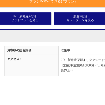
プランをすべて見る(7プラン)
JR・新幹線+宿泊
航空+宿泊
セットプランを見る
セットプランを見る
お客様の
総合評価：
収集中
アクセス：
JR白新線豊栄駅よりタクシー
北自動車道豊栄新潟東港ICより
送迎あり