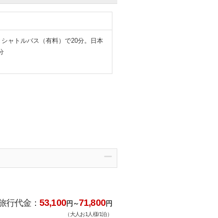
シャトルバス（有料）で20分。日本
分
53,100
71,800
旅行代金：
円～
円
（大人お1人様/1泊）