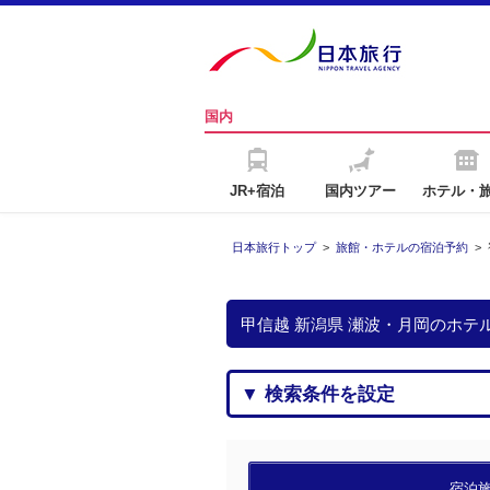
国内
JR+宿泊
国内ツアー
ホテル・
日本旅行トップ
>
旅館・ホテルの宿泊予約
>
甲信越 新潟県 瀬波・月岡のホ
▼ 検索条件を設定
宿泊