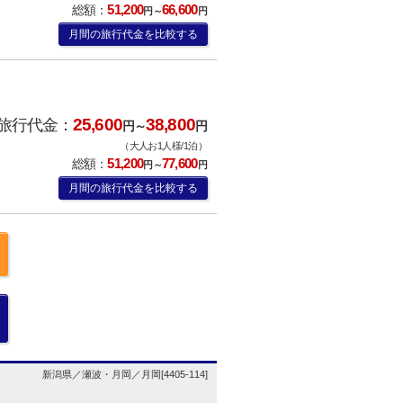
51,200
66,600
総額：
円～
円
月間の旅行代金を比較する
25,600
38,800
旅行代金：
円～
円
（大人お1人様/1泊）
51,200
77,600
総額：
円～
円
月間の旅行代金を比較する
新潟県／瀬波・月岡／月岡[4405-114]