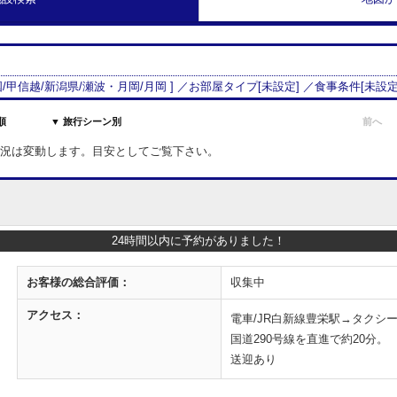
/
甲信越
/
新潟県
/
瀬波・月岡
/
月岡
] ／お部屋タイプ[
未設定
] ／食事条件[
未設
順
▼ 旅行シーン別
前へ
室状況は変動します。目安としてご覧下さい。
24時間以内に予約がありました！
お客様の
総合評価：
収集中
アクセス：
電車/JR白新線豊栄駅→タクシー
国道290号線を直進で約20分。
送迎あり