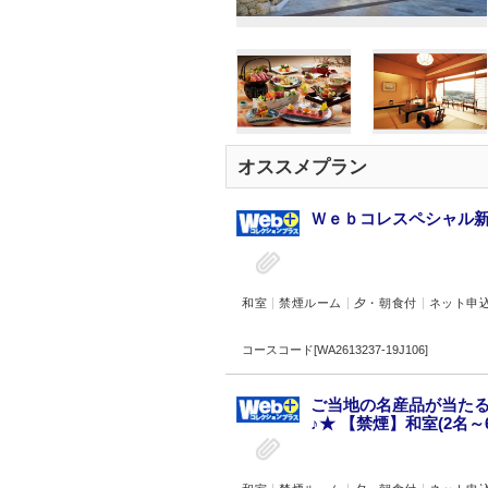
オススメプラン
Ｗｅｂコレスペシャル新潟
和室
禁煙ルーム
夕・朝食付
ネット申
コースコード[WA2613237-19J106]
ご当地の名産品が当たる
♪★ 【禁煙】和室(2名～