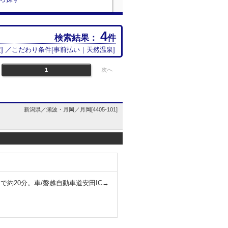
4
検索結果：
件
定
] ／こだわり条件[
事前払い
｜
天然温泉
]
1
次へ
新潟県／瀬波・月岡／月岡[4405-101]
で約20分。車/磐越自動車道安田IC→