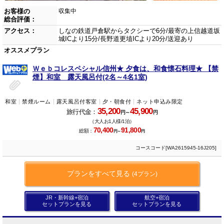
お客様の
収集中
総合評価：
アクセス：
しなの鉄道戸倉駅からタクシーで6分/最寄の上信越道坂
城ICより15分/長野道更埴ICより20分/送迎あり
オススメプラン
Ｗｅｂコレスペシャル信州★ 夕食は、和食懐石料理★ 【禁
煙】和室 露天風呂付(2名～4名1室)
和室
禁煙ルーム
露天風呂付客室
夕・朝食付
ネット申込み限定
35,200
45,900
旅行代金：
円～
円
（大人お1人様/1泊）
70,400
91,800
総額：
円～
円
コースコード[WA2615945-16J205]
プランをすべて見る
(4プラン)
JR・新幹線+宿泊
航空+宿泊
セットプランを見る
セットプランを見る