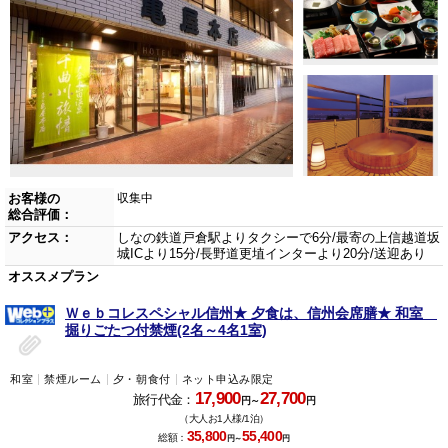
お客様の
収集中
総合評価：
アクセス：
しなの鉄道戸倉駅よりタクシーで6分/最寄の上信越道坂
城ICより15分/長野道更埴インターより20分/送迎あり
オススメプラン
Ｗｅｂコレスペシャル信州★ 夕食は、信州会席膳★ 和室
掘りごたつ付禁煙(2名～4名1室)
和室
禁煙ルーム
夕・朝食付
ネット申込み限定
17,900
27,700
旅行代金：
円～
円
（大人お1人様/1泊）
35,800
55,400
総額：
円～
円