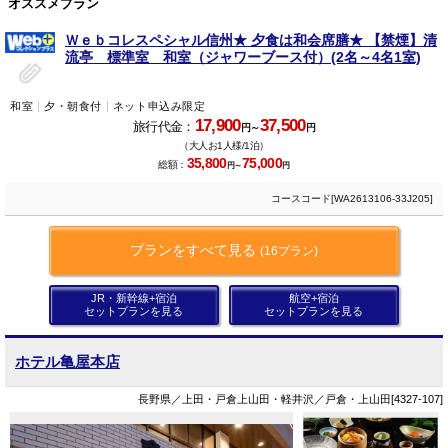
オススメプラン
Ｗｅｂコレスペシャル信州★ 夕食は和会席膳★ 【禁煙】清
流亭 標準室 和室（ジャワーブース付）(2名～4名1室)
和室
夕・朝食付
ネット申込み限定
17,900
37,500
旅行代金：
円～
円
（大人お1人様/1泊）
35,800
75,000
総額：
円～
円
コースコード[WA2613106-33J205]
プランをすべて見る
(16プラン)
JR・新幹線+宿泊
航空+宿泊
セットプランを見る
セットプランを見る
ホテル亀屋本店
長野県／上田・戸倉上山田・軽井沢／戸倉・上山田[4327-107]