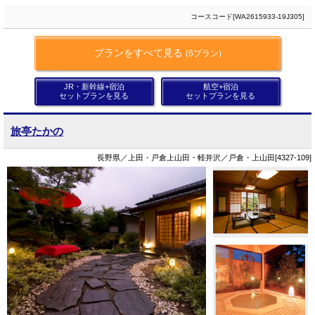
コースコード[WA2615933-19J305]
プランをすべて見る
(6プラン)
JR・新幹線+宿泊
航空+宿泊
セットプランを見る
セットプランを見る
旅亭たかの
長野県／上田・戸倉上山田・軽井沢／戸倉・上山田[4327-109]