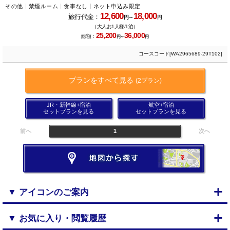
その他
禁煙ルーム
食事なし
ネット申込み限定
12,600
18,000
旅行代金：
円～
円
（大人お1人様/1泊）
25,200
36,000
総額：
円～
円
コースコード[WA2965689-29T102]
プランをすべて見る
(2プラン)
JR・新幹線+宿泊
航空+宿泊
セットプランを見る
セットプランを見る
前へ
1
次へ
▼ アイコンのご案内
▼ お気に入り・閲覧履歴