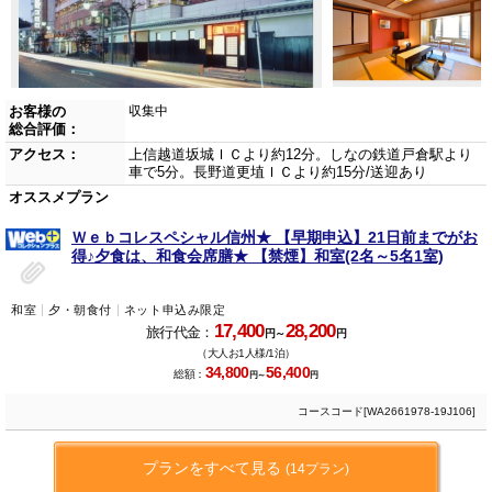
お客様の
収集中
総合評価：
アクセス：
上信越道坂城ＩＣより約12分。しなの鉄道戸倉駅より
車で5分。長野道更埴ＩＣより約15分/送迎あり
オススメプラン
Ｗｅｂコレスペシャル信州★ 【早期申込】21日前までがお
得♪夕食は、和食会席膳★ 【禁煙】和室(2名～5名1室)
和室
夕・朝食付
ネット申込み限定
17,400
28,200
旅行代金：
円～
円
（大人お1人様/1泊）
34,800
56,400
総額：
円～
円
コースコード[WA2661978-19J106]
プランをすべて見る
(14プラン)