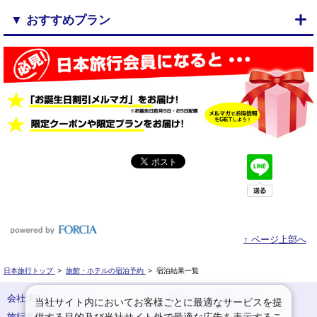
▼ おすすめプラン
↑ ページ上部へ
日本旅行トップ
>
旅館・ホテルの宿泊予約
>
宿泊結果一覧
会社情報
プライバシーポリシー
当社サイト内においてお客様ごとに最適なサービスを提
供する目的及び当社サイト外で最適な広告を表示するこ
旅行業登録票・約款
規約集