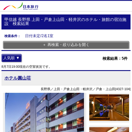
甲信越 長野県 上田・戸倉上山田・軽井沢のホテル・旅館の宿泊施
設 検索結果
日付未定/2名1室
検索条件：
＋ 再検索・絞り込みを開く
人気順 ▼
検索結果：
5
件
8月7日19:00現在の空室状況です。
ホテル圓山荘
長野県／上田・戸倉上山田・軽井沢／戸倉・上山田[4327-104]