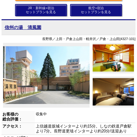
JR・新幹線+宿泊
航空+宿泊
セットプランを見る
セットプランを見る
信州の湯 清風園
長野県／上田・戸倉上山田・軽井沢／戸倉・上山田[4327-101]
お客様の
収集中
総合評価：
アクセス：
上信越道坂城インターより約15分。しなの鉄道戸倉駅
より7分。長野道更埴インターより約20分/送迎あり