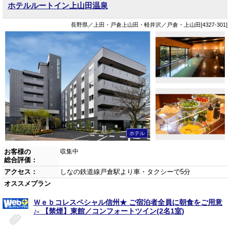
ホテルルートイン上山田温泉
長野県／上田・戸倉上山田・軽井沢／戸倉・上山田[4327-301]
ホテル
お客様の
収集中
総合評価：
アクセス：
しなの鉄道線戸倉駅より車・タクシーで5分
オススメプラン
Ｗｅｂコレスペシャル信州★ ご宿泊者全員に朝食をご用意
♪- 【禁煙】東館／コンフォートツイン(2名1室)