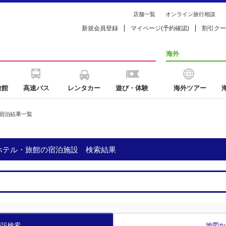
店舗一覧
オンライン旅行相談
新規会員登録
マイページ(予約確認)
割引クー
海外
旅館
高速バス
レンタカー
遊び・体験
海外ツアー
宿泊結果一覧
のホテル・旅館の宿泊施設 検索結果
施設検索
地図か