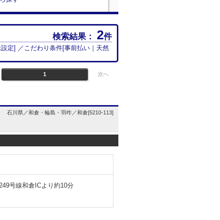
2
検索結果：
件
未設定
] ／こだわり条件[
事前払い
｜
天然
1
次へ
石川県／和倉・輪島・羽咋／和倉[5210-113]
49号線和倉ICより約10分