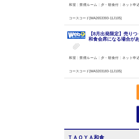
和室
禁煙ルーム
夕・朝食付
ネット申
コースコード[WA2653393-11J105]
【8月出発限定】売り
和食会席になる場合があり
和室
禁煙ルーム
夕・朝食付
ネット申
コースコード[WA3203183-11J105]
ＴＡＯＹＡ和倉