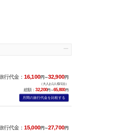
16,100
32,900
旅行代金：
円～
円
（大人お1人様/1泊）
32,200
65,800
総額：
円～
円
月間の旅行代金を比較する
15,000
27,700
旅行代金：
円～
円