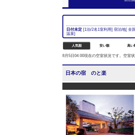
日付未定
[
1
泊/
2名
1室
利用] 宿泊地[
全国
温泉
]
人気順
安い順
高い
8月5日04:00現在の空室状況です。空
日本の宿 のと楽