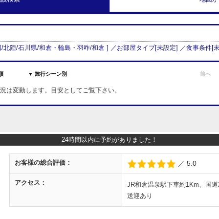
/
北陸
/
石川県
/
和倉・輪島・羽咋
/
和倉
] ／お部屋タイプ[
未設定
] ／食事条件[
順
▼ 旅行シーン別
前へ
室状況は変動します。目安としてご覧下さい。
24時間以内に予約がありました！
お客様の
総合評価：
／ 5.0
アクセス：
JR和倉温泉駅下車約1Km、国道2
送迎あり