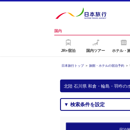
国内
JR+宿泊
国内ツアー
ホテル・
日本旅行トップ
>
旅館・ホテルの宿泊予約
>
北陸 石川県 和倉・輪島・羽咋
▼ 検索条件を設定
宿泊