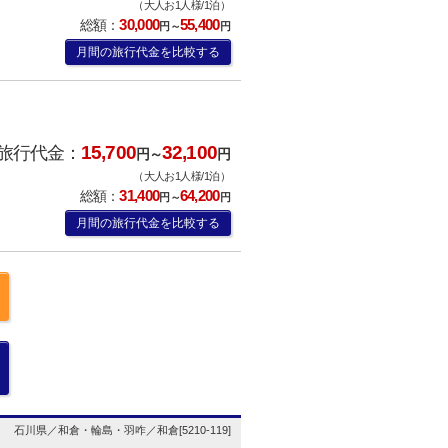
（大人お1人様/1泊）
30,000
55,400
総額：
円～
円
月間の旅行代金を比較する
15,700
32,100
旅行代金：
円～
円
（大人お1人様/1泊）
31,400
64,200
総額：
円～
円
月間の旅行代金を比較する
石川県／和倉・輪島・羽咋／和倉[5210-119]