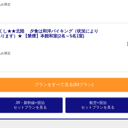
込み限定
つくし★★北陸 夕食は和洋バイキング（状況により
ます）★ 【禁煙】本館和室(2名～5名1室)
込み限定
プランをすべて見る(63プラン)
JR・新幹線+宿泊
航空+宿泊
セットプランを見る
セットプランを見る