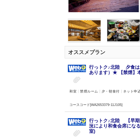
オススメプラン
行っトク♪北陸 夕食
あります）★ 【禁煙】本
和室
禁煙ルーム
夕・朝食付
ネット申
コースコード[WA2653379-11J105]
行っトク♪北陸 【早期
況により和食会席になる
室)