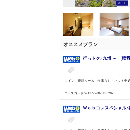
ホテル
オススメプラン
行っトク♪九州 － ［喫煙
ツイン
喫煙ルーム
食事なし
ネット申
コースコード[WA2772687-19T202]
Ｗｅｂコレスペシャル♪福