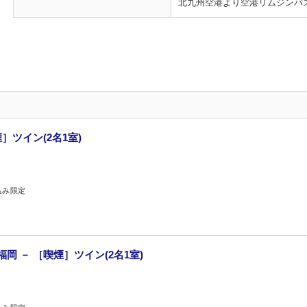
北九州空港より空港リムジンバス
］ツイン(2名1室)
込み限定
岡 － ［喫煙］ツイン(2名1室)