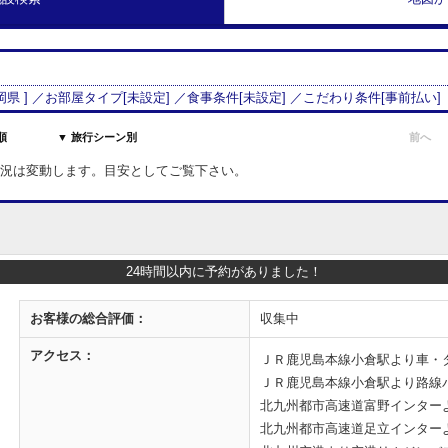
岡県
] ／お部屋タイプ[
未設定
] ／食事条件[
未設定
] ／こだわり条件[
事前払い
]
順
▼ 旅行シーン別
前へ
室状況は変動します。目安としてご覧下さい。
24時間以内に予約がありました！
お客様の
総合評価：
収集中
アクセス：
ＪＲ鹿児島本線小倉駅より車・タ
ＪＲ鹿児島本線小倉駅より路線バ
北九州都市高速道富野インター
北九州都市高速道足立インター