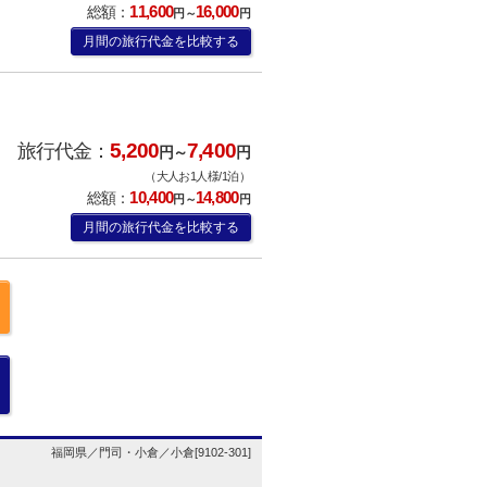
11,600
16,000
総額：
円～
円
月間の旅行代金を比較する
5,200
7,400
旅行代金：
円～
円
（大人お1人様/1泊）
10,400
14,800
総額：
円～
円
月間の旅行代金を比較する
福岡県／門司・小倉／小倉[9102-301]