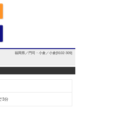
福岡県／門司・小倉／小倉[9102-309]
で3分