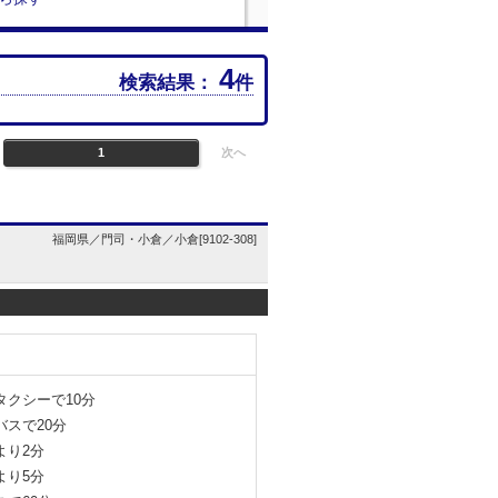
4
検索結果：
件
1
次へ
福岡県／門司・小倉／小倉[9102-308]
クシーで10分
スで20分
より2分
より5分