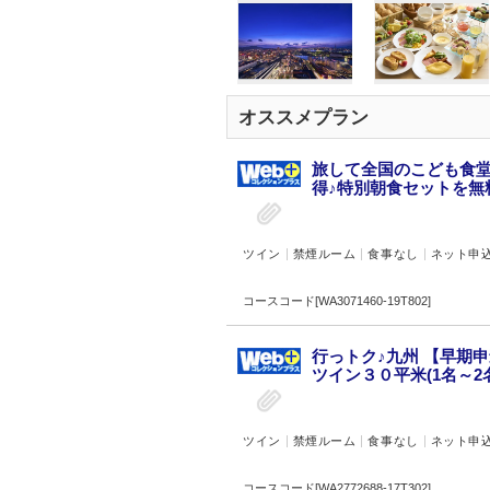
オススメプラン
旅して全国のこども食堂
得♪特別朝食セットを無料
ツイン
禁煙ルーム
食事なし
ネット申
コースコード[WA3071460-19T802]
行っトク♪九州 【早期
ツイン３０平米(1名～2名
ツイン
禁煙ルーム
食事なし
ネット申
コースコード[WA2772688-17T302]