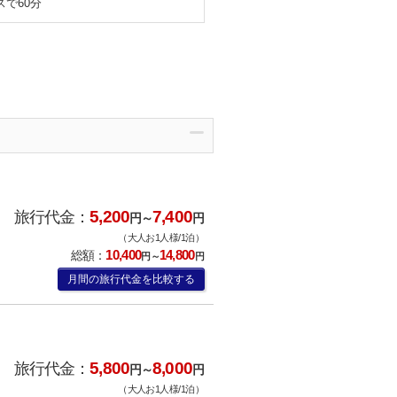
で60分
5,200
7,400
旅行代金：
円～
円
（大人お1人様/1泊）
10,400
14,800
総額：
円～
円
月間の旅行代金を比較する
5,800
8,000
旅行代金：
円～
円
（大人お1人様/1泊）