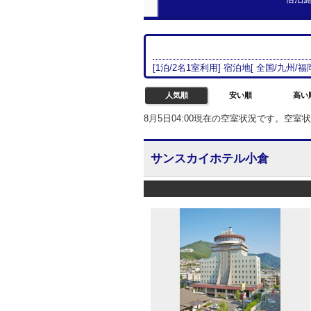
[
1
泊/
2名
1室
利用] 宿泊地[
全国/
九州
/
福
人気順
安い順
高い
8月5日04:00現在の空室状況です。空
サンスカイホテル小倉