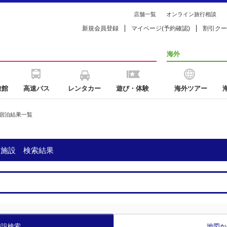
店舗一覧
オンライン旅行相談
新規会員登録
マイページ(予約確認)
割引クー
海外
旅館
高速バス
レンタカー
遊び・体験
海外ツアー
宿泊結果一覧
泊施設 検索結果
施設検索
地図か