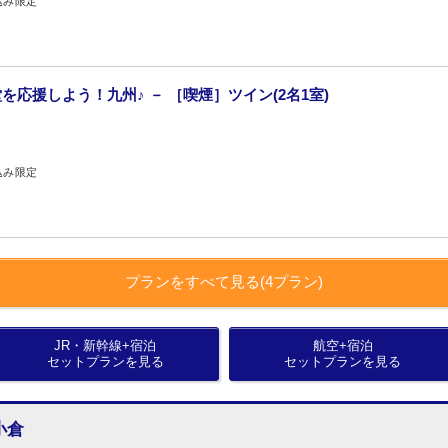
込み限定
応援しよう！九州♪ － ［喫煙］ツイン(2名1室)
込み限定
プランをすべて見る(4プラン)
JR・新幹線+宿泊
航空+宿泊
セットプランを見る
セットプランを見る
小倉