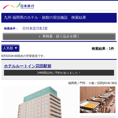
九州 福岡県のホテル・旅館の宿泊施設 検索結果
日付未定/2名1室
検索条件：
＋ 再検索・絞り込みを開く
人気順 ▼
検索結果：
1
件
8月5日04:00現在の空室状況です。
ホテルルートイン苅田駅前
24時間以内に予約がありました！
福岡県／門司・小倉／苅田[9130-302]