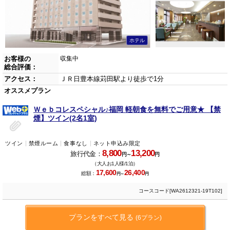
ホテル
お客様の
収集中
総合評価：
アクセス：
ＪＲ日豊本線苅田駅より徒歩で1分
オススメプラン
Ｗｅｂコレスペシャル♪福岡 軽朝食を無料でご用意★ 【禁
煙】ツイン(2名1室)
ツイン
禁煙ルーム
食事なし
ネット申込み限定
8,800
13,200
旅行代金：
円～
円
（大人お1人様/1泊）
17,600
26,400
総額：
円～
円
コースコード[WA2612321-19T102]
プランをすべて見る
(6プラン)