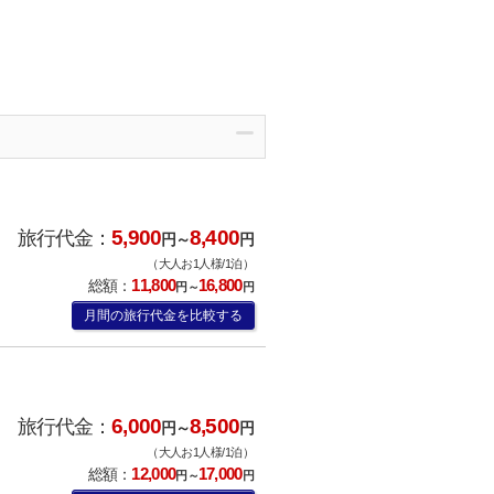
5,900
8,400
旅行代金：
円～
円
（大人お1人様/1泊）
11,800
16,800
総額：
円～
円
月間の旅行代金を比較する
6,000
8,500
旅行代金：
円～
円
（大人お1人様/1泊）
12,000
17,000
総額：
円～
円