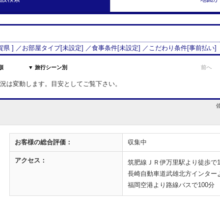
賀県
] ／お部屋タイプ[
未設定
] ／食事条件[
未設定
] ／こだわり条件[
事前払い
]
順
▼ 旅行シーン別
前へ
室状況は変動します。目安としてご覧下さい。
お客様の
総合評価：
収集中
アクセス：
筑肥線ＪＲ伊万里駅より徒歩で
長崎自動車道武雄北方インターよ
福岡空港より路線バスで100分