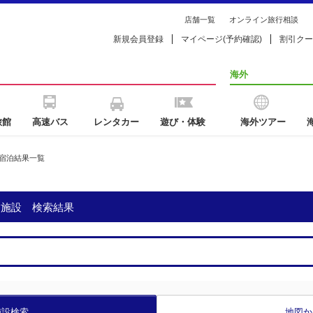
店舗一覧
オンライン旅行相談
新規会員登録
マイページ(予約確認)
割引クー
海外
旅館
高速バス
レンタカー
遊び・体験
海外ツアー
宿泊結果一覧
泊施設 検索結果
施設検索
地図か