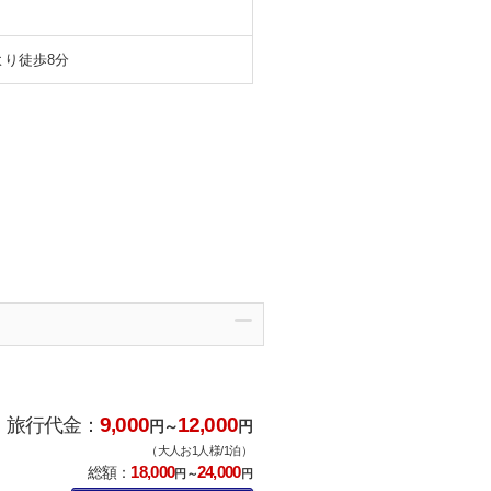
より徒歩8分
9,000
12,000
旅行代金：
円～
円
（大人お1人様/1泊）
18,000
24,000
総額：
円～
円