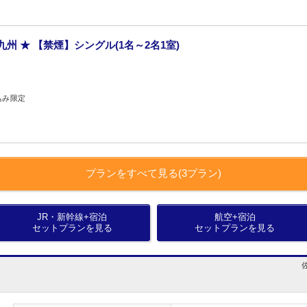
州 ★ 【禁煙】シングル(1名～2名1室)
込み限定
プランをすべて見る(3プラン)
JR・新幹線+宿泊
航空+宿泊
セットプランを見る
セットプランを見る