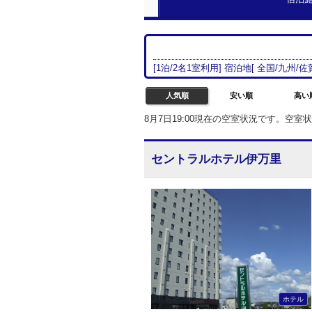
[
1
泊/
2名
1室
利用] 宿泊地[
全国/
九州
/
佐
人気順
安い順
高い
8月7日19:00現在の空室状況です。空
セントラルホテル伊万里
ホテル