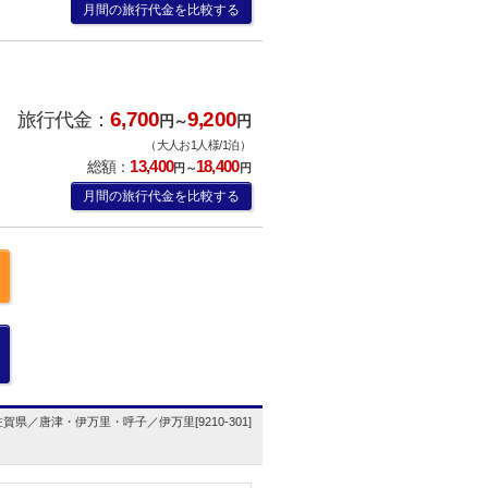
月間の旅行代金を比較する
6,700
9,200
旅行代金：
円～
円
（大人お1人様/1泊）
13,400
18,400
総額：
円～
円
月間の旅行代金を比較する
佐賀県／唐津・伊万里・呼子／伊万里[9210-301]