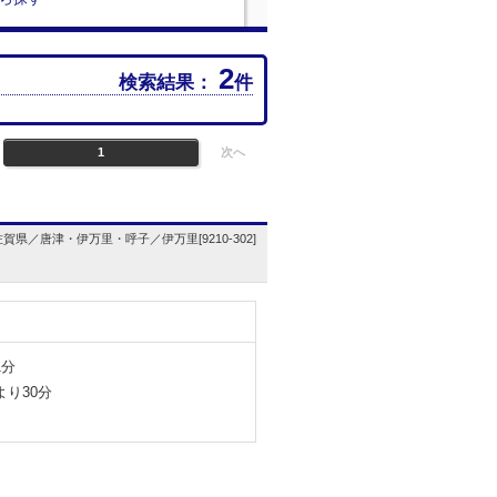
2
検索結果：
件
1
次へ
佐賀県／唐津・伊万里・呼子／伊万里[9210-302]
1分
り30分