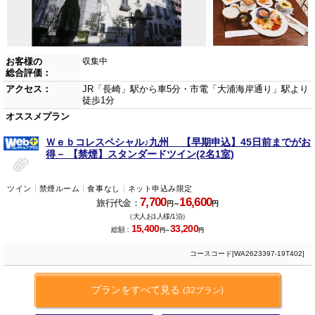
お客様の
収集中
総合評価：
アクセス：
JR「長崎」駅から車5分・市電「大浦海岸通り」駅より
徒歩1分
オススメプラン
Ｗｅｂコレスペシャル♪九州 【早期申込】45日前までがお
得－ 【禁煙】スタンダードツイン(2名1室)
ツイン
禁煙ルーム
食事なし
ネット申込み限定
7,700
16,600
旅行代金：
円～
円
（大人お1人様/1泊）
15,400
33,200
総額：
円～
円
コースコード[WA2623397-19T402]
プランをすべて見る
(32プラン)