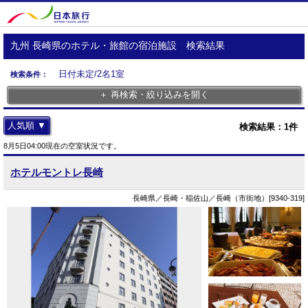
九州 長崎県のホテル・旅館の宿泊施設 検索結果
日付未定/2名1室
検索条件：
＋ 再検索・絞り込みを開く
人気順 ▼
検索結果：
1
件
8月5日04:00現在の空室状況です。
ホテルモントレ長崎
長崎県／長崎・稲佐山／長崎（市街地）[9340-319]