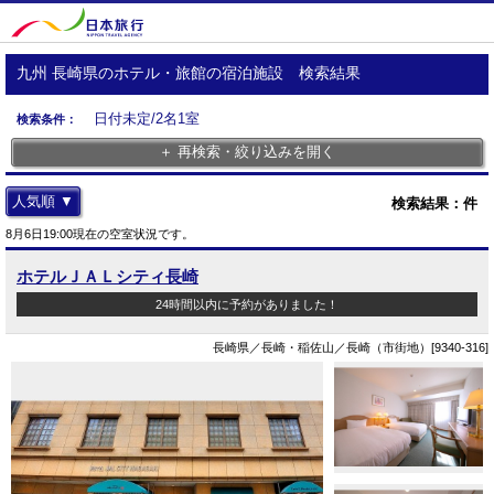
九州 長崎県のホテル・旅館の宿泊施設 検索結果
日付未定/2名1室
検索条件：
＋ 再検索・絞り込みを開く
人気順 ▼
検索結果：
件
8月6日19:00現在の空室状況です。
ホテルＪＡＬシティ長崎
24時間以内に予約がありました！
長崎県／長崎・稲佐山／長崎（市街地）[9340-316]