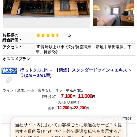
お客様の
／ 4.5
総合評価：
アクセス：
JR長崎駅より車で7分/路面電車「新地中華街電停」下
車、徒歩3分
オススメプラン
行っトク♪九州 － 【禁煙】スタンダードツイン＋エキスト
ラ(2名～3名1室)
ツイン
禁煙ルーム
食事なし
ネット申込み限定
7,100
11,600
旅行代金：
円～
円
（大人お1人様/1泊）
14,200
23,200
総額：
円～
円
コースコード[WA2773147-19T803]
当社サイト内においてお客様ごとに最適なサービスを提
供する目的及び当社サイト外で最適な広告を表示するこ
プランをすべて見る
(8プラン)