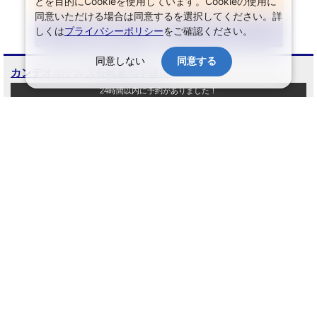
とを目的にCookieを使用しています。Cookieの使用に
同意いただける場合は同意するを選択してください。詳
JR・新幹線+宿泊
航空+宿泊
しくは
プライバシーポリシー
をご確認ください。
セットプランを見る
セットプランを見る
同意しない
同意する
カンデオホテルズ長崎新地中華街
24時間以内に予約がありました！
長崎県／長崎・稲佐山／長崎（市街地）[9340-331]
お客様の
／ 5.0
総合評価：