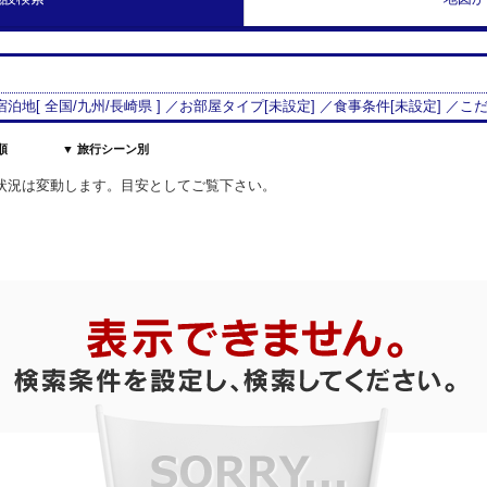
 宿泊地[
全国/
九州
/
長崎県
] ／お部屋タイプ[
未設定
] ／食事条件[
未設定
] ／こ
順
▼ 旅行シーン別
空室状況は変動します。目安としてご覧下さい。