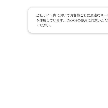
当社サイト内においてお客様ごとに最適なサービ
を使用しています。Cookieの使用に同意い
ください。
日本旅行総合トップ
｜
JR＋宿泊
海外
【国内旅行】
季節のおすすめ旅行
｜
人
東京ディズニーリゾート®へ