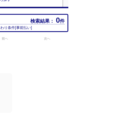
0
検索結果：
件
だわり条件[
事前払い
]
前へ
次へ