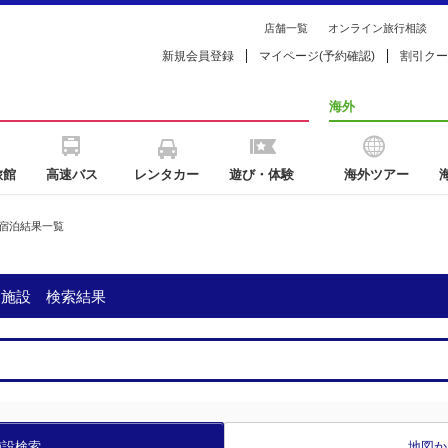
店舗一覧
オンライン旅行相談
新規会員登録
マイページ(予約確認)
割引クー
海外
旅館
高速バス
レンタカー
遊び・体験
海外ツアー
宿泊結果一覧
泊施設 検索結果
施設検索
地図か