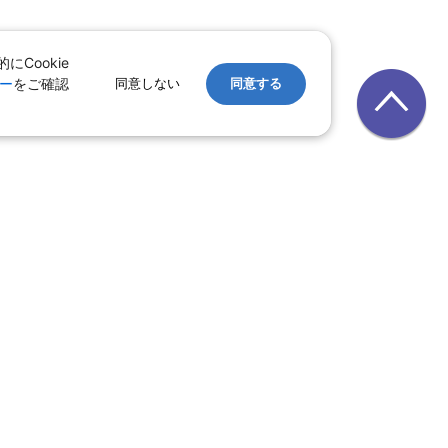
Cookie
ー
をご確認
同意しない
同意する
レンタカー
｜
遊ぷらざ（クーポン）
ホテル
ン
版
｜
家族旅行特集 国内版
レット一覧