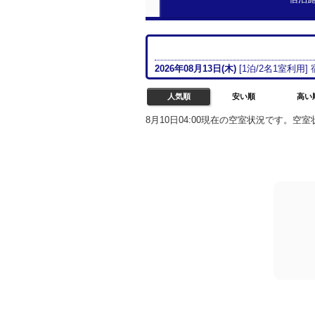
2026年08月
13日(木)
[
1
泊/
2名
1室
利用]
人気順
安い順
高い
8月10日04:00現在の空室状況です。