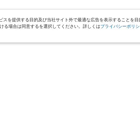
スを提供する目的及び当社サイト外で最適な広告を表示することを目的に
ただける場合は同意するを選択してください。詳しくは
プライバシーポリシ
｜
国内旅行（ツアー）
｜
ホテル・旅館（宿泊）
｜
高速バス
｜
旅行（ツアー）
｜
海外航空券
｜
海外ホテル
｜
海外航空券＋海外
女子旅「たびーら」
｜
海外挙式・ウェディング
｜
新婚旅行・ハネムー
クルーズ
｜
鉄道
｜
一人旅
｜
日帰りツアー
気の定番特集
｜
お得な国内旅行
｜
新幹線の旅
｜
一人旅特集 国内
の旅
｜
ユニバーサル・スタジオ・ジャパンへの旅
｜
国内旅行パンフ