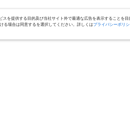
スを提供する目的及び当社サイト外で最適な広告を表示することを目的に
ただける場合は同意するを選択してください。詳しくは
プライバシーポリシ
｜
国内旅行（ツアー）
｜
ホテル・旅館（宿泊）
｜
高速バス
｜
旅行（ツアー）
｜
海外航空券
｜
海外ホテル
｜
海外航空券＋海外
女子旅「たびーら」
｜
海外挙式・ウェディング
｜
新婚旅行・ハネムー
クルーズ
｜
鉄道
｜
一人旅
｜
日帰りツアー
気の定番特集
｜
お得な国内旅行
｜
新幹線の旅
｜
一人旅特集 国内
の旅
｜
ユニバーサル・スタジオ・ジャパンへの旅
｜
国内旅行パンフ