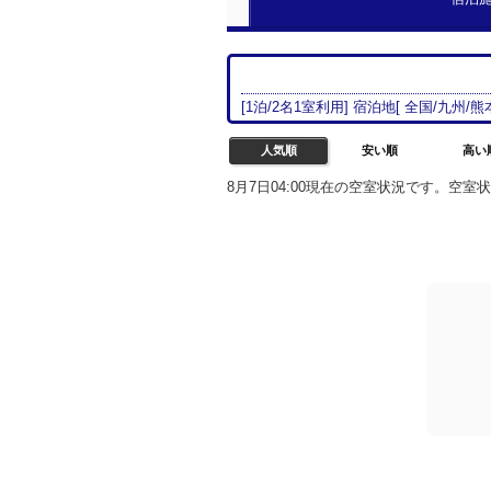
[
1
泊/
2名
1室
利用] 宿泊地[
全国/
九州
/
熊
人気順
安い順
高い
8月7日04:00現在の空室状況です。空