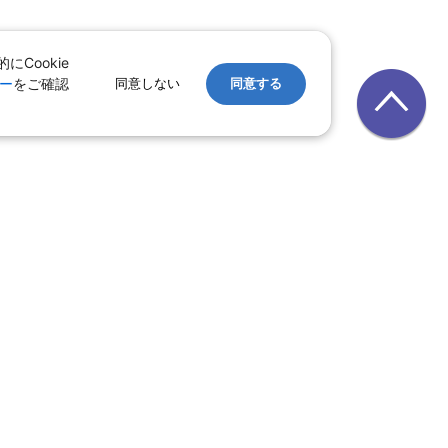
Cookie
ー
をご確認
同意しない
同意する
レンタカー
｜
遊ぷらざ（クーポン）
ホテル
ン
版
｜
家族旅行特集 国内版
レット一覧