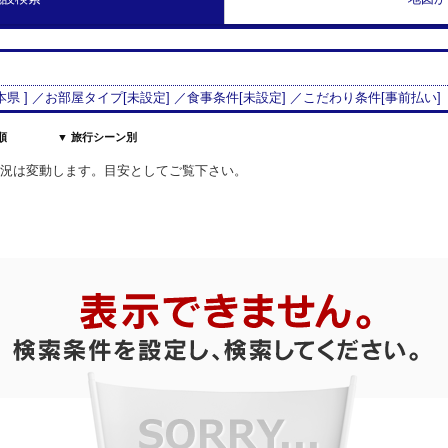
本県
] ／お部屋タイプ[
未設定
] ／食事条件[
未設定
] ／こだわり条件[
事前払い
]
順
▼ 旅行シーン別
室状況は変動します。目安としてご覧下さい。