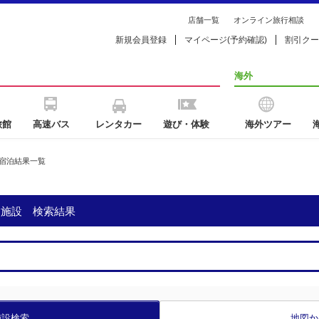
店舗一覧
オンライン旅行相談
新規会員登録
マイページ(予約確認)
割引クー
海外
旅館
高速バス
レンタカー
遊び・体験
海外ツアー
宿泊結果一覧
泊施設 検索結果
施設検索
地図か