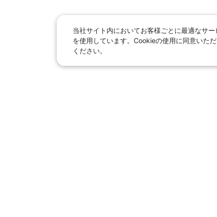
当社サイト内においてお客様ごとに最適なサービ
を使用しています。Cookieの使用に同意い
ください。
日本旅行総合トップ
｜
JR＋宿泊
海外
【国内旅行】
季節のおすすめ旅行
｜
人
東京ディズニーリゾート®へ