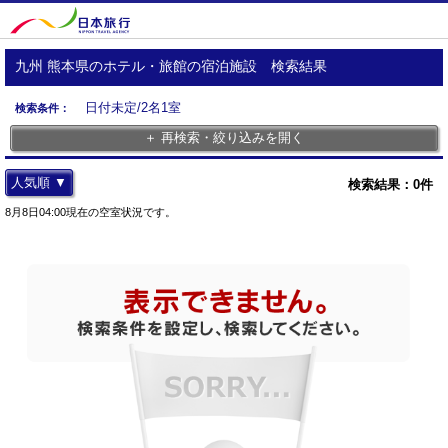
九州 熊本県のホテル・旅館の宿泊施設 検索結果
日付未定/2名1室
検索条件：
＋ 再検索・絞り込みを開く
人気順 ▼
検索結果：
0
件
8月8日04:00現在の空室状況です。