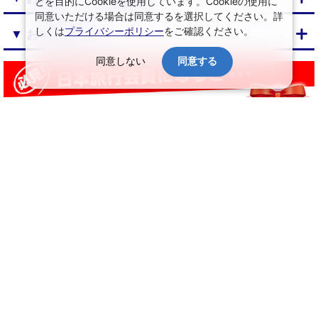
とを目的にCookieを使用しています。Cookieの使用に
同意いただける場合は同意するを選択してください。詳
しくは
プライバシーポリシー
をご確認ください。
▼ おすすめプラン
同意しない
同意する
↑ ページ上部へ
日本旅行トップ
>
旅館・ホテルの宿泊予約
>
宿泊結果一覧
会社情報
プライバシーポリシー