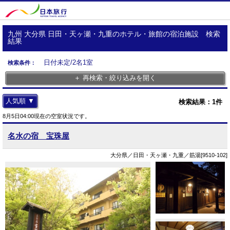
九州 大分県 日田・天ヶ瀬・九重のホテル・旅館の宿泊施設 検索
結果
日付未定/2名1室
検索条件：
＋ 再検索・絞り込みを開く
人気順 ▼
検索結果：
1
件
8月5日04:00現在の空室状況です。
名水の宿 宝珠屋
大分県／日田・天ヶ瀬・九重／筋湯[9510-102]