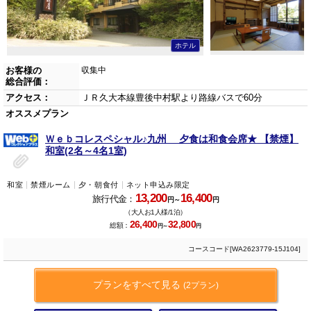
ホテル
お客様の
収集中
総合評価：
アクセス：
ＪＲ久大本線豊後中村駅より路線バスで60分
オススメプラン
Ｗｅｂコレスペシャル♪九州 夕食は和食会席★ 【禁煙】
和室(2名～4名1室)
和室
禁煙ルーム
夕・朝食付
ネット申込み限定
13,200
16,400
旅行代金：
円～
円
（大人お1人様/1泊）
26,400
32,800
総額：
円～
円
コースコード[WA2623779-15J104]
プランをすべて見る
(2プラン)