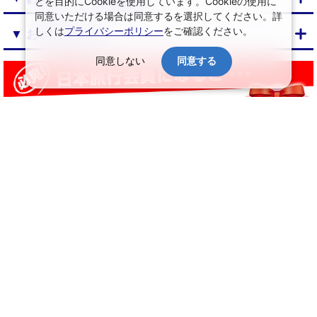
とを目的にCookieを使用しています。Cookieの使用に
同意いただける場合は同意するを選択してください。詳
しくは
プライバシーポリシー
をご確認ください。
▼ おすすめプラン
同意しない
同意する
↑ ページ上部へ
日本旅行トップ
>
旅館・ホテルの宿泊予約
>
宿泊結果一覧
会社情報
プライバシーポリシー