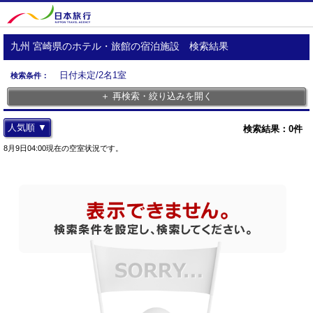
九州 宮崎県のホテル・旅館の宿泊施設 検索結果
日付未定/2名1室
検索条件：
＋ 再検索・絞り込みを開く
人気順 ▼
検索結果：
0
件
8月9日04:00現在の空室状況です。