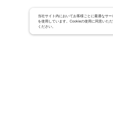
当社サイト内においてお客様ごとに最適なサービ
を使用しています。Cookieの使用に同意い
ください。
日本旅行総合トップ
｜
JR＋宿泊
海外
【国内旅行】
季節のおすすめ旅行
｜
人
東京ディズニーリゾート®へ