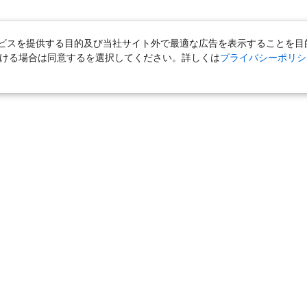
スを提供する目的及び当社サイト外で最適な広告を表示することを目的に
ただける場合は同意するを選択してください。詳しくは
プライバシーポリシ
｜
国内旅行（ツアー）
｜
ホテル・旅館（宿泊）
｜
高速バス
｜
旅行（ツアー）
｜
海外航空券
｜
海外ホテル
｜
海外航空券＋海外
女子旅「たびーら」
｜
海外挙式・ウェディング
｜
新婚旅行・ハネムー
クルーズ
｜
鉄道
｜
一人旅
｜
日帰りツアー
気の定番特集
｜
お得な国内旅行
｜
新幹線の旅
｜
一人旅特集 国内
の旅
｜
ユニバーサル・スタジオ・ジャパンへの旅
｜
国内旅行パンフ