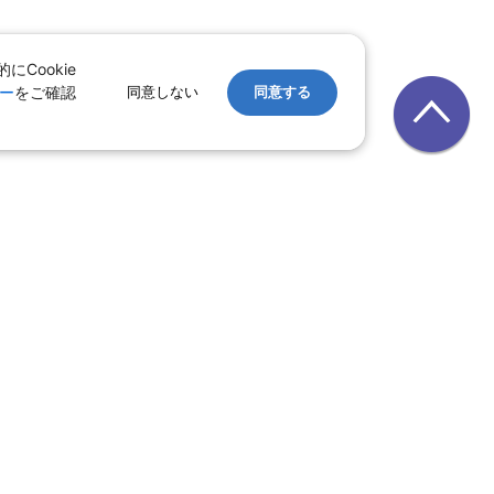
Cookie
ー
をご確認
同意しない
同意する
レンタカー
｜
遊ぷらざ（クーポン）
ホテル
ン
版
｜
家族旅行特集 国内版
レット一覧