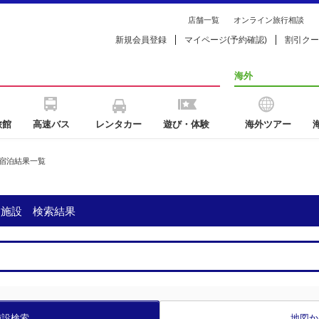
店舗一覧
オンライン旅行相談
新規会員登録
マイページ(予約確認)
割引クー
海外
旅館
高速バス
レンタカー
遊び・体験
海外ツアー
宿泊結果一覧
泊施設 検索結果
施設検索
地図か