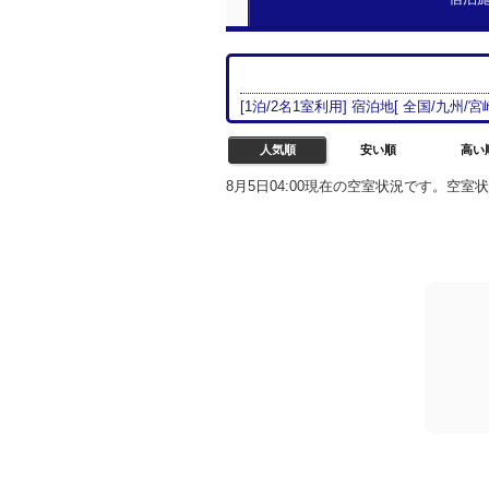
[
1
泊/
2名
1室
利用] 宿泊地[
全国/
九州
/
宮
人気順
安い順
高い
8月5日04:00現在の空室状況です。空