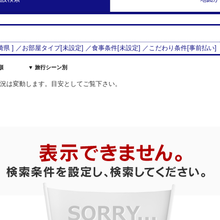
崎県
] ／お部屋タイプ[
未設定
] ／食事条件[
未設定
] ／こだわり条件[
事前払い
]
順
▼ 旅行シーン別
室状況は変動します。目安としてご覧下さい。