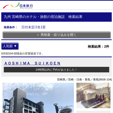
九州 宮崎県のホテル・旅館の宿泊施設 検索結果
日付未定/2名1室
検索条件：
＋ 再検索・絞り込みを開く
人気順 ▼
検索結果：
2
件
8月8日04:00現在の空室状況です。
ＡＯＳＨＩＭＡ ＳＵＩＫＯＥＮ
24時間以内に予約がありました！
宮崎県／宮崎・日南・青島／青島[9608-104]