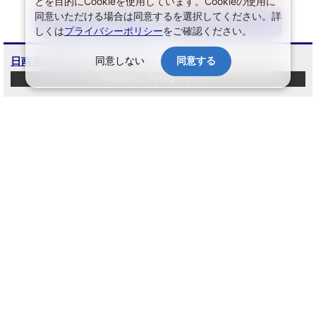
とを目的にCookieを使用しています。Cookieの使用に
同意いただける場合は同意するを選択してください。詳
JR・新幹線+宿泊
航空+宿泊
セットプランを見る
セットプランを見る
しくは
プライバシーポリシー
をご確認ください。
日南海岸南郷プリンスホテル
同意しない
同意する
24時間以内に予約がありました！
宮崎県／宮崎・日南・青島／日南海岸（南郷）[9625-101]
お客様の
収集中
総合評価：
アクセス：
日南線南郷駅より車・タクシーで4分