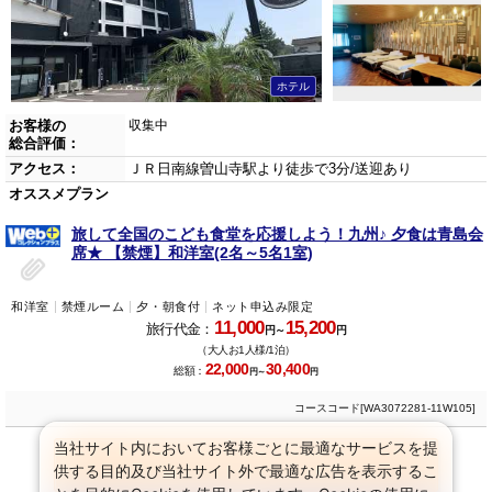
ホテル
お客様の
収集中
総合評価：
アクセス：
ＪＲ日南線曽山寺駅より徒歩で3分/送迎あり
オススメプラン
旅して全国のこども食堂を応援しよう！九州♪ 夕食は青島会
席★ 【禁煙】和洋室(2名～5名1室)
和洋室
禁煙ルーム
夕・朝食付
ネット申込み限定
11,000
15,200
旅行代金：
円～
円
（大人お1人様/1泊）
22,000
30,400
総額：
円～
円
コースコード[WA3072281-11W105]
当社サイト内においてお客様ごとに最適なサービスを提
プランをすべて見る
(64プラン)
供する目的及び当社サイト外で最適な広告を表示するこ