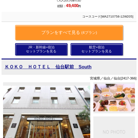
（大人お1人様/1泊）
49,400
総額：
円
コースコード[WA2710758-12W205]
プランをすべて見る
(4プラン)
JR・新幹線+宿泊
航空+宿泊
セットプランを見る
セットプランを見る
ＫＯＫＯ ＨＯＴＥＬ 仙台駅前 South
宮城県／仙台／仙台[2417-366]