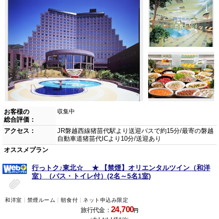
お客様の
収集中
総合評価：
アクセス：
JR磐越西線猪苗代駅より送迎バスで約15分/最寄の磐越
自動車道猪苗代ICより10分/送迎あり
オススメプラン
行っトク♪東北☆ ★ 【禁煙】オリエンタルツイン（和洋
室）（バス・トイレ付）(2名～5名1室)
和洋室
禁煙ルーム
朝食付
ネット申込み限定
24,700
旅行代金：
円