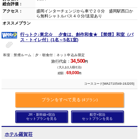
総合評価：
アクセス：
盛岡インターチェンジから車で２０分 盛岡駅西口か
ら無料シャトルバス４０分/送迎あり
オススメプラン
行っトク♪東北☆ 夕食は、創作和食★ 【禁煙】和室（バ
ス・トイレ付）(1名～5名1室)
和室
禁煙ルーム
夕・朝食付
ネット申込み限定
34,500
旅行代金：
円
（大人お1人様/1泊）
69,000
総額：
円
コースコード[WA2710549-19J205]
プランをすべて見る
(4プラン)
JR・新幹線+宿泊
航空+宿泊
セットプランを見る
セットプランを見る
ホテル羅賀荘