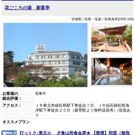
花ごころの湯 新富亭
宮城県／松島・塩釜／松島海岸[2405-105]
お客様の
収集中
総合評価：
アクセス：
ＪＲ東北本線松島駅下車徒歩７分、ＪＲ仙石線松島海
岸駅下車徒歩２０分（最寄駅より無料送迎有）/送迎あ
り
オススメプラン
行っトク♪東北☆ 夕食は和食会席★ 【禁煙】和室（無指