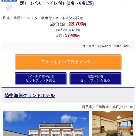
定）（バス・トイレ付）(2名～6名1室)
和室
禁煙ルーム
夕・朝食付
ネット申込み限定
28,700
旅行代金：
円
（大人お1人様/1泊）
57,400
総額：
円
コースコード[WA2710650-19J206]
プランをすべて見る
(2プラン)
JR・新幹線+宿泊
航空+宿泊
セットプランを見る
セットプランを見る
陸中海岸グランドホテル
岩手県／三陸海岸／釜石[2317-101]