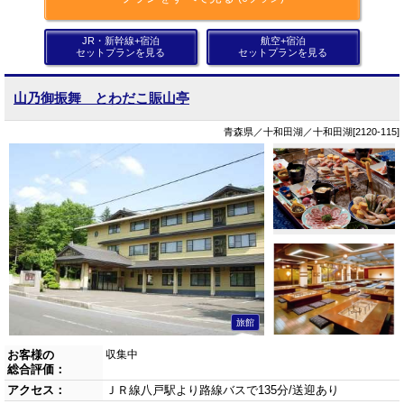
JR・新幹線+宿泊
航空+宿泊
セットプランを見る
セットプランを見る
山乃御振舞 とわだこ賑山亭
青森県／十和田湖／十和田湖[2120-115]
旅館
お客様の
収集中
総合評価：
アクセス：
ＪＲ線八戸駅より路線バスで135分/送迎あり