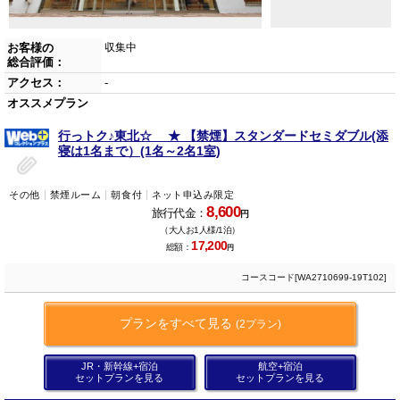
お客様の
収集中
総合評価：
アクセス：
-
オススメプラン
行っトク♪東北☆ ★ 【禁煙】スタンダードセミダブル(添
寝は1名まで）(1名～2名1室)
その他
禁煙ルーム
朝食付
ネット申込み限定
8,600
旅行代金：
円
（大人お1人様/1泊）
17,200
総額：
円
コースコード[WA2710699-19T102]
プランをすべて見る
(2プラン)
JR・新幹線+宿泊
航空+宿泊
セットプランを見る
セットプランを見る