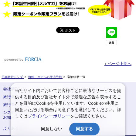
↑ ページ上部へ
日本旅行トップ
>
旅館・ホテルの宿泊予約
>
宿泊結果一覧
会社情報
プライバシーポリシー
当社サイト内においてお客様ごとに最適なサービスを提
供する目的及び当社サイト外で最適な広告を表示するこ
旅行業登録票・約款
規約集
とを目的にCookieを使用しています。Cookieの使用に
旅行条件書
サイトマップ
同意いただける場合は同意するを選択してください。詳
システムメンテナンスの
お申込みまでの手順
しくは
プライバシーポリシー
をご確認ください。
お知らせ
変更・取消のご案内
よくある質問
予約確認・変更
同意しない
同意する