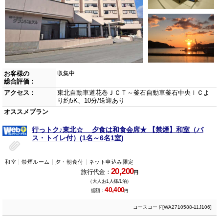
お客様の
収集中
総合評価：
アクセス：
東北自動車道花巻ＪＣＴ～釜石自動車釜石中央ＩＣよ
り約5K、10分/送迎あり
オススメプラン
行っトク♪東北☆ 夕食は和食会席★ 【禁煙】和室（バ
ス・トイレ付）(1名～6名1室)
和室
禁煙ルーム
夕・朝食付
ネット申込み限定
20,200
旅行代金：
円
（大人お1人様/1泊）
40,400
総額：
円
コースコード[WA2710588-11J106]