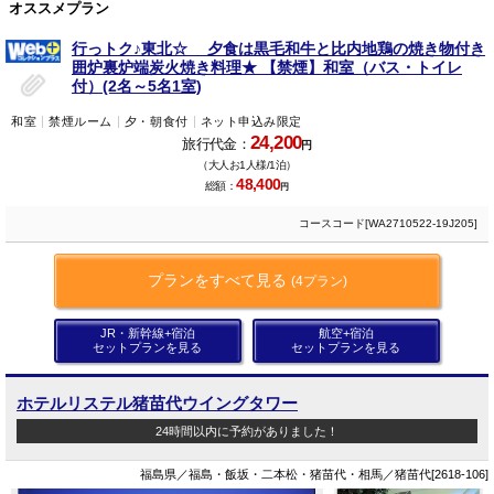
オススメプラン
行っトク♪東北☆ 夕食は黒毛和牛と比内地鶏の焼き物付き
囲炉裏炉端炭火焼き料理★ 【禁煙】和室（バス・トイレ
付）(2名～5名1室)
和室
禁煙ルーム
夕・朝食付
ネット申込み限定
24,200
旅行代金：
円
（大人お1人様/1泊）
48,400
総額：
円
コースコード[WA2710522-19J205]
プランをすべて見る
(4プラン)
JR・新幹線+宿泊
航空+宿泊
セットプランを見る
セットプランを見る
ホテルリステル猪苗代ウイングタワー
24時間以内に予約がありました！
福島県／福島・飯坂・二本松・猪苗代・相馬／猪苗代[2618-106]