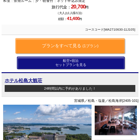
和室
禁煙ルーム
夕・朝食付
ネット申込み限定
20,700
旅行代金：
円
（大人お1人様/1泊）
41,400
総額：
円
コースコード[WA2710630-11J105]
プランをすべて見る
(1プラン)
航空+宿泊
セットプランを見る
ホテル松島大観荘
24時間以内に予約がありました！
宮城県／松島・塩釜／松島海岸[2405-101]