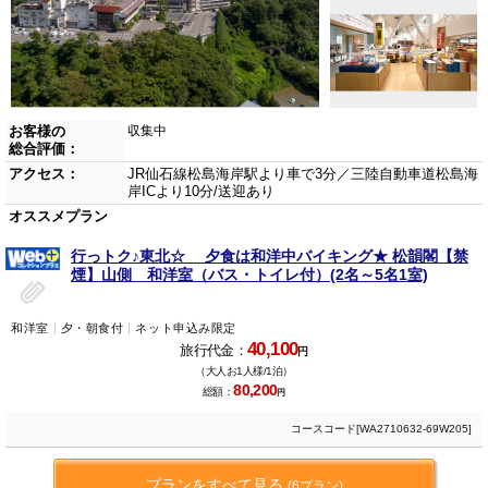
お客様の
収集中
総合評価：
アクセス：
JR仙石線松島海岸駅より車で3分／三陸自動車道松島海
岸ICより10分/送迎あり
オススメプラン
行っトク♪東北☆ 夕食は和洋中バイキング★ 松韻閣【禁
煙】山側 和洋室（バス・トイレ付）(2名～5名1室)
和洋室
夕・朝食付
ネット申込み限定
40,100
旅行代金：
円
（大人お1人様/1泊）
80,200
総額：
円
コースコード[WA2710632-69W205]
プランをすべて見る
(6プラン)