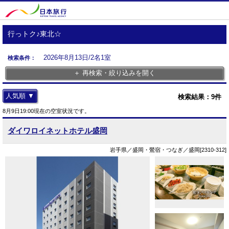
行っトク♪東北☆
2026年8月13日/2名1室
検索条件：
＋ 再検索・絞り込みを開く
人気順 ▼
検索結果：
9
件
8月9日19:00現在の空室状況です。
ダイワロイネットホテル盛岡
岩手県／盛岡・鶯宿・つなぎ／盛岡[2310-312]