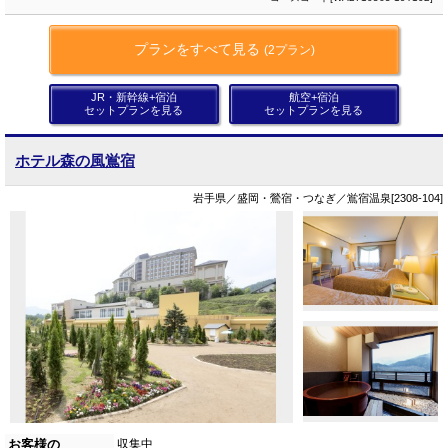
プランをすべて見る
(2プラン)
JR・新幹線+宿泊
航空+宿泊
セットプランを見る
セットプランを見る
ホテル森の風鴬宿
岩手県／盛岡・鶯宿・つなぎ／鴬宿温泉[2308-104]
お客様の
収集中