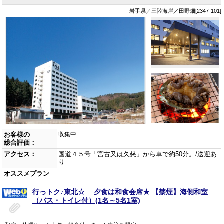
岩手県／三陸海岸／田野畑[2347-101]
お客様の
収集中
総合評価：
アクセス：
国道４５号「宮古又は久慈」から車で約50分。/送迎あ
り
オススメプラン
行っトク♪東北☆ 夕食は和食会席★ 【禁煙】海側和室
（バス・トイレ付）(1名～5名1室)