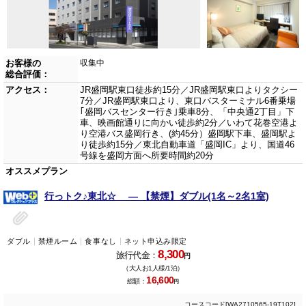
お客様の
収集中
総合評価：
アクセス：
JR盛岡駅東口徒歩約15分／JR盛岡駅東口よりタクシー
7分／JR盛岡駅東口より、東口バスターミナル6番乗場
｢盛岡バスセンター行き｣乗車8分、「中央通2丁目」下
車、映画館通りに向かい徒歩約2分／いわて花巻空港よ
り空港バス盛岡行き、(約45分）盛岡駅下車、盛岡駅よ
り徒歩約15分／東北自動車道「盛岡IC」より、国道46
号線を盛岡方面へ所要時間約20分
オススメプラン
行っトク♪東北☆ ― 【禁煙】ダブル(1名～2名1室)
ダブル
禁煙ルーム
食事なし
ネット申込み限定
8,300
旅行代金：
円
（大人お1人様/1泊）
16,600
総額：
円
コースコード[WA2710565-19T102]