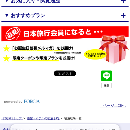
▼ お気に入り・閲覧履歴
▼ おすすめプラン
↑ ページ上部へ
日本旅行トップ
>
旅館・ホテルの宿泊予約
>
宿泊結果一覧
会社情報
プライバシーポリシー