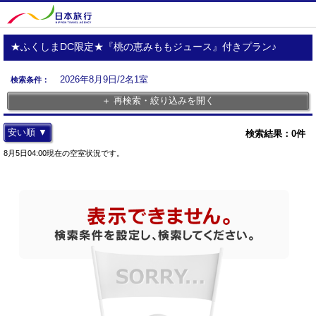
★ふくしまDC限定★『桃の恵みももジュース』付きプラン♪
2026年8月9日/2名1室
検索条件：
＋ 再検索・絞り込みを開く
安い順 ▼
検索結果：
0
件
8月5日04:00現在の空室状況です。