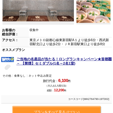
お客様の
収集中
総合評価：
アクセス：
東京メトロ副都心線東新宿駅A１より徒歩6分・西武新
宿駅北口より徒歩2分・ＪＲ新宿駅東口より徒歩8分
オススメプラン
ご当地の名産品が当たる！ロングランキャンペーン★首都圏
－ 【禁煙】セミダブル(1名～2名1室)
その他
食事なし
ネット申込み限定
6,100
旅行代金：
円
（大人お1人様/1泊）
12,200
総額：
円
コースコード[WA2764790-19T302]
プランをすべて見る
(2プラン)