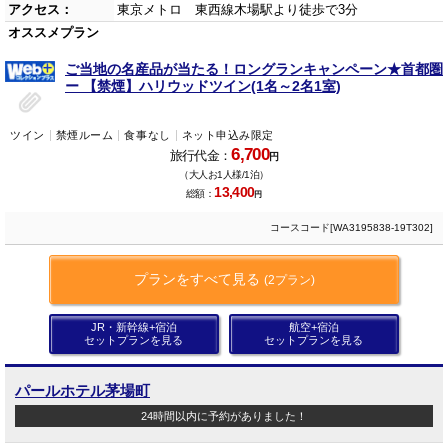
アクセス：
東京メトロ 東西線木場駅より徒歩で3分
オススメプラン
ご当地の名産品が当たる！ロングランキャンペーン★首都圏
ー 【禁煙】ハリウッドツイン(1名～2名1室)
ツイン
禁煙ルーム
食事なし
ネット申込み限定
6,700
旅行代金：
円
（大人お1人様/1泊）
13,400
総額：
円
コースコード[WA3195838-19T302]
プランをすべて見る
(2プラン)
JR・新幹線+宿泊
航空+宿泊
セットプランを見る
セットプランを見る
パールホテル茅場町
24時間以内に予約がありました！