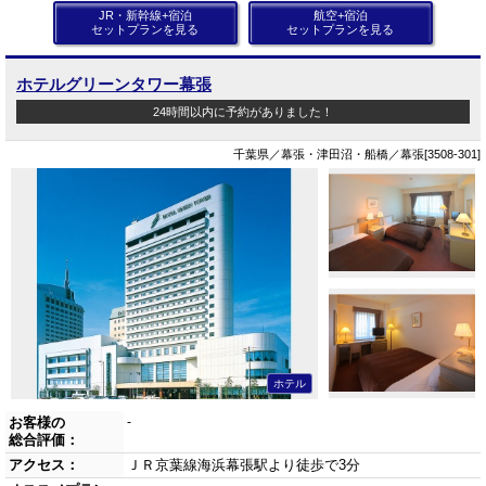
JR・新幹線+宿泊
航空+宿泊
セットプランを見る
セットプランを見る
ホテルグリーンタワー幕張
24時間以内に予約がありました！
千葉県／幕張・津田沼・船橋／幕張[3508-301]
ホテル
お客様の
-
総合評価：
アクセス：
ＪＲ京葉線海浜幕張駅より徒歩で3分