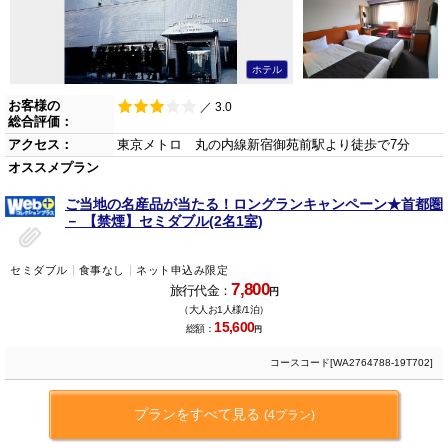
ホテル
お客様の
／ 3.0
総合評価：
アクセス：
東京メトロ 丸の内線新宿御苑前駅より徒歩で7分
オススメプラン
ご当地の名産品が当たる！ロングランキャンペーン★首都圏
－ 【禁煙】セミダブル(2名1室)
セミダブル
食事なし
ネット申込み限定
7,800
旅行代金：
円
（大人お1人様/1泊）
15,600
総額：
円
コースコード[WA2764788-19T702]
プランをすべて見る
(4プラン)