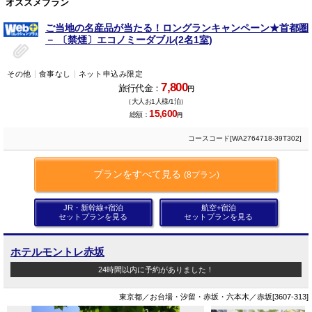
オススメプラン
ご当地の名産品が当たる！ロングランキャンペーン★首都圏
－ 〔禁煙〕エコノミーダブル(2名1室)
その他
食事なし
ネット申込み限定
7,800
旅行代金：
円
（大人お1人様/1泊）
15,600
総額：
円
コースコード[WA2764718-39T302]
プランをすべて見る
(8プラン)
JR・新幹線+宿泊
航空+宿泊
セットプランを見る
セットプランを見る
ホテルモントレ赤坂
24時間以内に予約がありました！
東京都／お台場・汐留・赤坂・六本木／赤坂[3607-313]