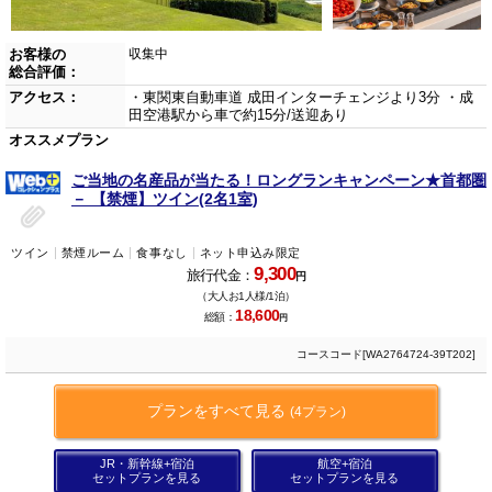
お客様の
収集中
総合評価：
アクセス：
・東関東自動車道 成田インターチェンジより3分 ・成
田空港駅から車で約15分/送迎あり
オススメプラン
ご当地の名産品が当たる！ロングランキャンペーン★首都圏
－ 【禁煙】ツイン(2名1室)
ツイン
禁煙ルーム
食事なし
ネット申込み限定
9,300
旅行代金：
円
（大人お1人様/1泊）
18,600
総額：
円
コースコード[WA2764724-39T202]
プランをすべて見る
(4プラン)
JR・新幹線+宿泊
航空+宿泊
セットプランを見る
セットプランを見る