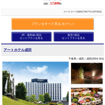
17,800
総額：
円
コースコード[WA2764774-19T402]
プランをすべて見る
(8プラン)
JR・新幹線+宿泊
航空+宿泊
セットプランを見る
セットプランを見る
アートホテル成田
千葉県／成田／成田[3554-301]