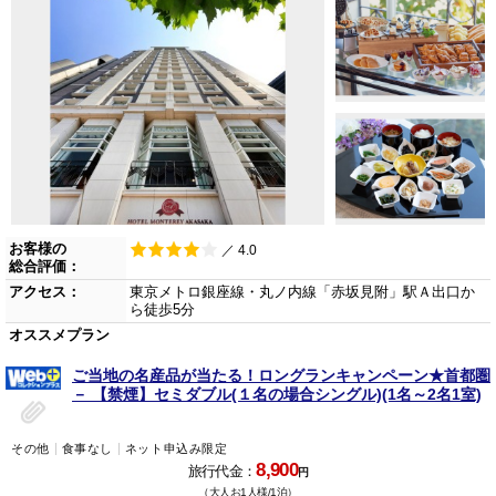
お客様の
／ 4.0
総合評価：
アクセス：
東京メトロ銀座線・丸ノ内線「赤坂見附」駅Ａ出口か
ら徒歩5分
オススメプラン
ご当地の名産品が当たる！ロングランキャンペーン★首都圏
－ 【禁煙】セミダブル(１名の場合シングル)(1名～2名1室)
その他
食事なし
ネット申込み限定
8,900
旅行代金：
円
（大人お1人様/1泊）