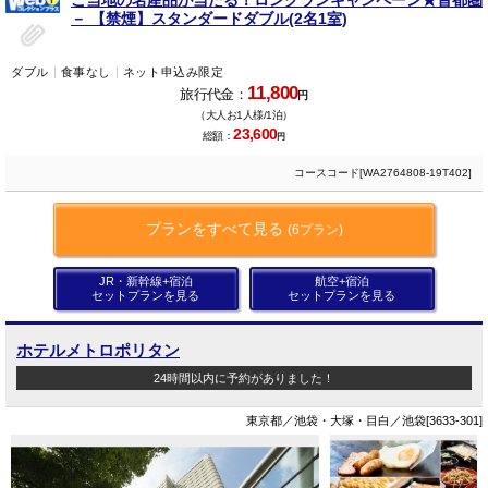
－ 【禁煙】スタンダードダブル(2名1室)
ダブル
食事なし
ネット申込み限定
11,800
旅行代金：
円
（大人お1人様/1泊）
23,600
総額：
円
コースコード[WA2764808-19T402]
プランをすべて見る
(6プラン)
JR・新幹線+宿泊
航空+宿泊
セットプランを見る
セットプランを見る
ホテルメトロポリタン
24時間以内に予約がありました！
東京都／池袋・大塚・目白／池袋[3633-301]