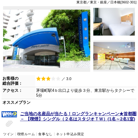
東京都／東京・銀座／日本橋[3602-301]
お客様の
／ 3.0
総合評価：
アクセス：
茅場町駅4ｂ出口より徒歩３分、東京駅からタクシーで
5分
オススメプラン
ご当地の名産品が当たる！ロングランキャンペーン★首都圏
－ 【喫煙】シングル（２名はスタジオＴＷ）(1名～2名1室)
ツイン
喫煙ルーム
食事なし
ネット申込み限定