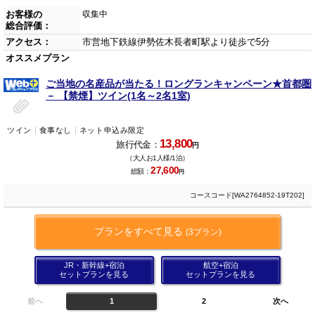
お客様の
収集中
総合評価：
アクセス：
市営地下鉄線伊勢佐木長者町駅より徒歩で5分
オススメプラン
ご当地の名産品が当たる！ロングランキャンペーン★首都圏
－ 【禁煙】ツイン(1名～2名1室)
ツイン
食事なし
ネット申込み限定
13,800
旅行代金：
円
（大人お1人様/1泊）
27,600
総額：
円
コースコード[WA2764852-19T202]
プランをすべて見る
(3プラン)
JR・新幹線+宿泊
航空+宿泊
セットプランを見る
セットプランを見る
前へ
1
2
次へ