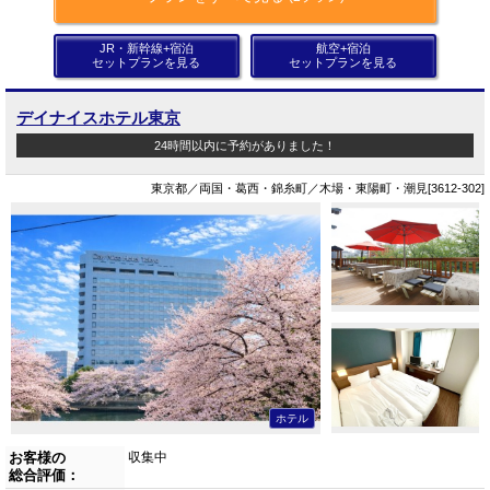
JR・新幹線+宿泊
航空+宿泊
セットプランを見る
セットプランを見る
デイナイスホテル東京
24時間以内に予約がありました！
東京都／両国・葛西・錦糸町／木場・東陽町・潮見[3612-302]
ホテル
お客様の
収集中
総合評価：