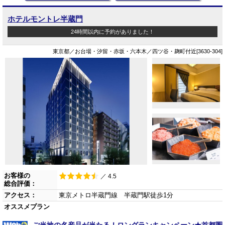
ホテルモントレ半蔵門
24時間以内に予約がありました！
東京都／お台場・汐留・赤坂・六本木／四ツ谷・麹町付近[3630-304]
お客様の
／ 4.5
総合評価：
アクセス：
東京メトロ半蔵門線 半蔵門駅徒歩1分
オススメプラン
ご当地の名産品が当たる！ロングランキャンペーン★首都圏