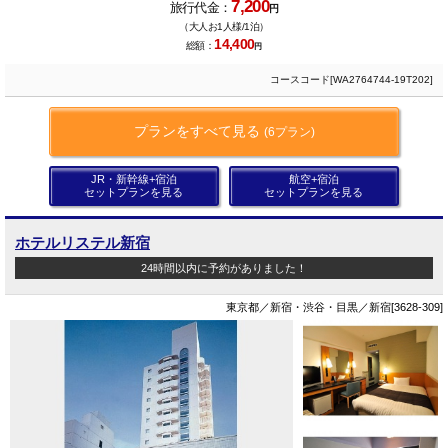
7,200
旅行代金：
円
（大人お1人様/1泊）
14,400
総額：
円
コースコード[WA2764744-19T202]
プランをすべて見る
(6プラン)
JR・新幹線+宿泊
航空+宿泊
セットプランを見る
セットプランを見る
ホテルリステル新宿
24時間以内に予約がありました！
東京都／新宿・渋谷・目黒／新宿[3628-309]