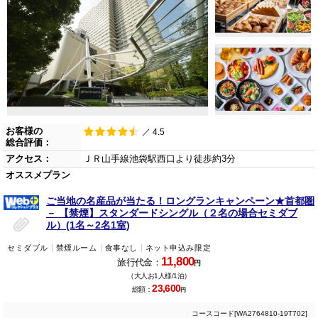
お客様の
／ 4.5
総合評価：
アクセス：
ＪＲ山手線池袋駅西口より徒歩約3分
オススメプラン
ご当地の名産品が当たる！ロングランキャンペーン★首都圏
－ 【禁煙】スタンダードシングル（２名の場合セミダブ
ル）(1名～2名1室)
セミダブル
禁煙ルーム
食事なし
ネット申込み限定
11,800
旅行代金：
円
（大人お1人様/1泊）
23,600
総額：
円
コースコード[WA2764810-19T702]