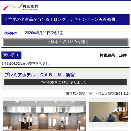
ご当地の名産品が当たる！ロングランキャンペーン★首都圏
2026年8月11日/2名1室
検索条件：
＋ 再検索・絞り込みを開く
安い順 ▼
検索結果：
16
件
8月8日04:00現在の空室状況です。
プレミアホテル－ＣＡＢＩＮ－新宿
24時間以内に予約がありました！
東京都／新宿・渋谷・目黒／新宿[3628-313]