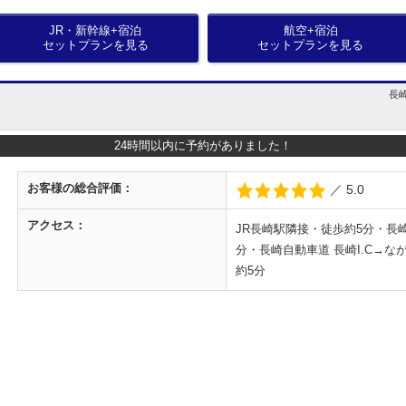
JR・新幹線+宿泊
航空+宿泊
セットプランを見る
セットプランを見る
長崎
24時間以内に予約がありました！
お客様の
総合評価：
／ 5.0
アクセス：
JR長崎駅隣接・徒歩約5分・長
分・長崎自動車道 長崎I.C→
約5分