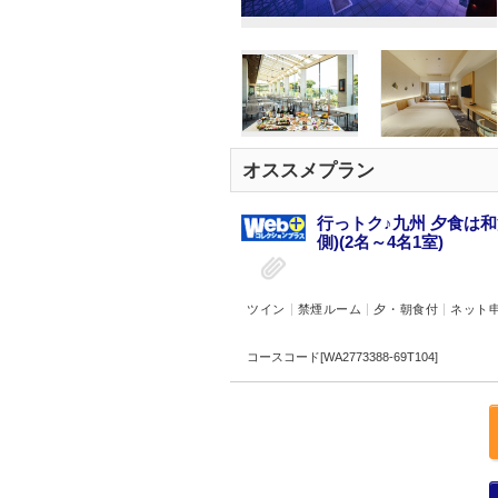
オススメプラン
行っトク♪九州 夕食は
側)(2名～4名1室)
ツイン
禁煙ルーム
夕・朝食付
ネット
コースコード[WA2773388-69T104]