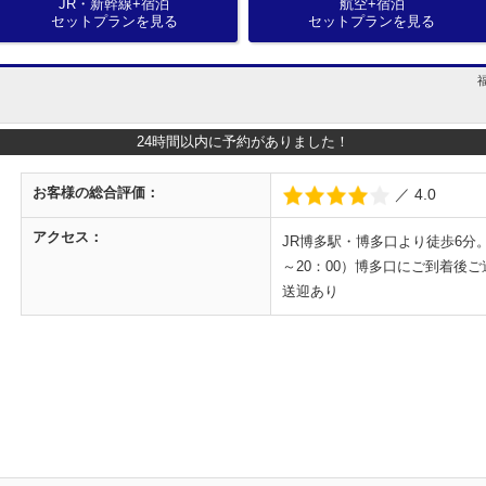
JR・新幹線+宿泊
航空+宿泊
セットプランを見る
セットプランを見る
24時間以内に予約がありました！
お客様の
総合評価：
／ 4.0
アクセス：
JR博多駅・博多口より徒歩6分
～20：00）博多口にご到着後
送迎あり