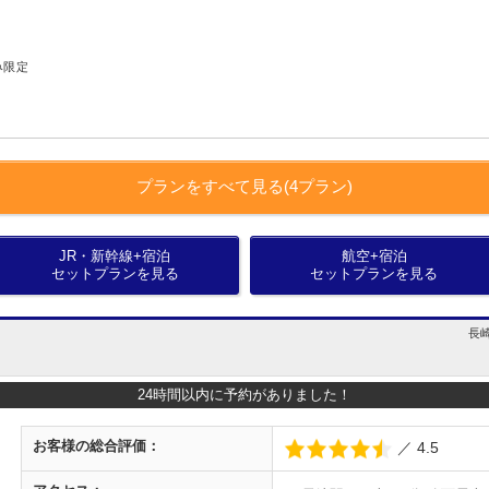
み限定
プランをすべて見る(4プラン)
JR・新幹線+宿泊
航空+宿泊
セットプランを見る
セットプランを見る
長崎
24時間以内に予約がありました！
お客様の
総合評価：
／ 4.5