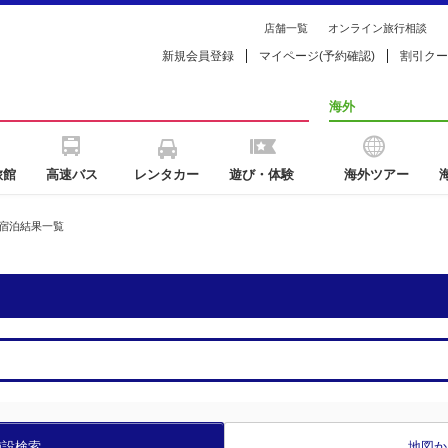
店舗一覧
オンライン旅行相談
新規会員登録
マイページ(予約確認)
割引クー
海外
旅館
高速バス
レンタカー
遊び・体験
海外ツアー
宿泊結果一覧
施設検索
地図か