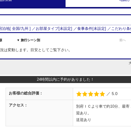
 宿泊地[
全国/
九州
] ／お部屋タイプ[
未設定
] ／食事条件[
未設定
] ／こだわり条
順
▼ 旅行シーン別
前へ
室状況は変動します。目安としてご覧下さい。
24時間以内に予約がありました！
お客様の
総合評価：
／ 5.0
アクセス：
別府ＩＣより車で約10分、最
迎あり。
送迎あり