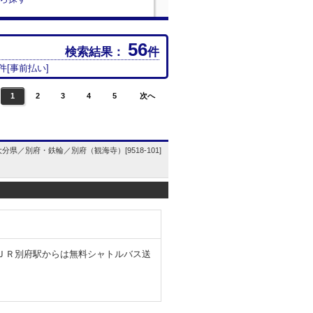
56
検索結果：
件
件[
事前払い
]
1
2
3
4
5
次へ
大分県／別府・鉄輪／別府（観海寺）[9518-101]
寄ＪＲ別府駅からは無料シャトルバス送