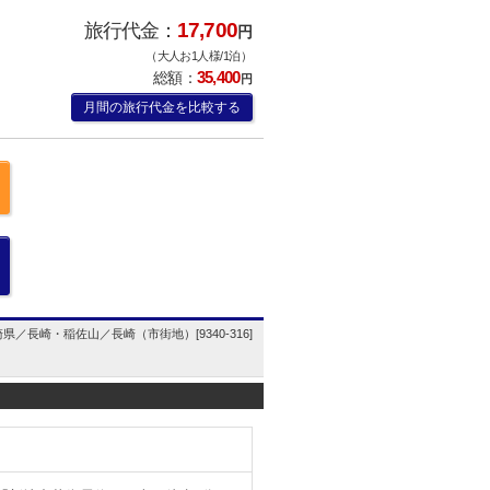
17,700
旅行代金：
円
（大人お1人様/1泊）
35,400
総額：
円
月間の旅行代金を比較する
県／長崎・稲佐山／長崎（市街地）[9340-316]