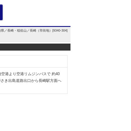
県／長崎・稲佐山／長崎（市街地）[9340-304]
崎空港より空港リムジンバスで 約40
ながさき出島道路出口から長崎駅方面へ