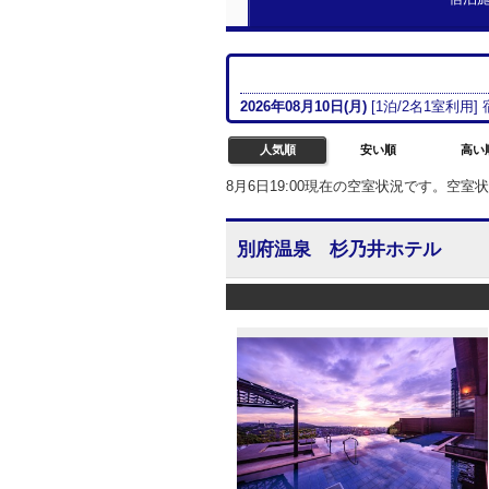
2026年08月
10日(月)
[
1
泊/
2名
1室
利用]
人気順
安い順
高い
8月6日19:00現在の空室状況です。空
別府温泉 杉乃井ホテル