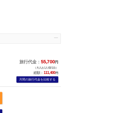
55,700
旅行代金：
円
（大人お1人様/1泊）
111,400
総額：
円
月間の旅行代金を比較する