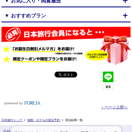
▼ お気に入り・閲覧履歴
▼ おすすめプラン
↑ ページ上部へ
日本旅行トップ
>
旅館・ホテルの宿泊予約
>
宿泊結果一覧
会社情報
プライバシーポリシー