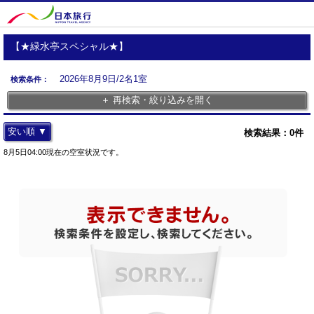
【★緑水亭スペシャル★】
2026年8月9日/2名1室
検索条件：
＋ 再検索・絞り込みを開く
安い順 ▼
検索結果：
0
件
8月5日04:00現在の空室状況です。