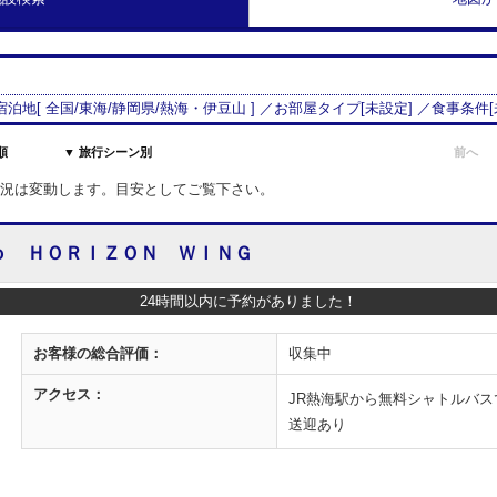
 宿泊地[
全国/
東海
/
静岡県
/
熱海・伊豆山
] ／お部屋タイプ[
未設定
] ／食事条件[
順
▼ 旅行シーン別
前へ
室状況は変動します。目安としてご覧下さい。
ｏ ＨＯＲＩＺＯＮ ＷＩＮＧ
24時間以内に予約がありました！
お客様の
総合評価：
収集中
アクセス：
JR熱海駅から無料シャトルバス
送迎あり