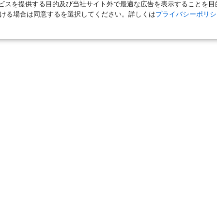
スを提供する目的及び当社サイト外で最適な広告を表示することを目的に
ただける場合は同意するを選択してください。詳しくは
プライバシーポリシ
｜
国内旅行（ツアー）
｜
ホテル・旅館（宿泊）
｜
高速バス
｜
旅行（ツアー）
｜
海外航空券
｜
海外ホテル
｜
海外航空券＋海外
女子旅「たびーら」
｜
海外挙式・ウェディング
｜
新婚旅行・ハネムー
クルーズ
｜
鉄道
｜
一人旅
｜
日帰りツアー
気の定番特集
｜
お得な国内旅行
｜
新幹線の旅
｜
一人旅特集 国内
の旅
｜
ユニバーサル・スタジオ・ジャパンへの旅
｜
国内旅行パンフ
｜
宮城県
｜
秋田県
｜
山形県
｜
福島県
関東
東京都
｜
神奈川県
｜
埼玉県
｜
千葉県
｜
茨城県
｜
栃木
静岡県
｜
岐阜県
｜
愛知県
｜
三重県
関西
滋賀県
｜
京都府
｜
大阪府
｜
兵庫県
｜
奈良県
｜
和歌山県