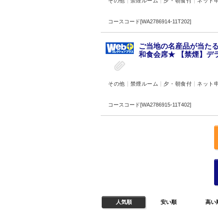
その他
禁煙ルーム
夕・朝食付
ネット
コースコード[WA2786914-11T202]
ご当地の名産品が当たる
和食会席★ 【禁煙】デラ
その他
禁煙ルーム
夕・朝食付
ネット
コースコード[WA2786915-11T402]
人気順
安い順
高い