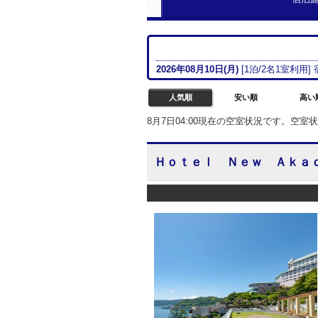
2026年08月
10日(月)
[
1
泊/
2名
1室
利用]
人気順
安い順
高い
8月7日04:00現在の空室状況です。空
Ｈｏｔｅｌ Ｎｅｗ Ａｋａ