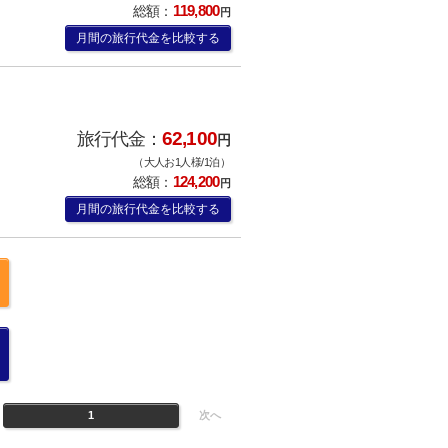
119,800
総額：
円
月間の旅行代金を比較する
62,100
旅行代金：
円
（大人お1人様/1泊）
124,200
総額：
円
月間の旅行代金を比較する
1
次へ