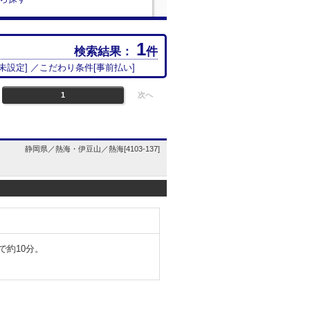
1
検索結果：
件
未設定
] ／こだわり条件[
事前払い
]
1
次へ
静岡県／熱海・伊豆山／熱海[4103-137]
で約10分。