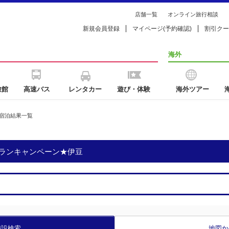
店舗一覧
オンライン旅行相談
新規会員登録
マイページ(予約確認)
割引クー
海外
旅館
高速バス
レンタカー
遊び・体験
海外ツアー
宿泊結果一覧
ランキャンペーン★伊豆
施設検索
地図か