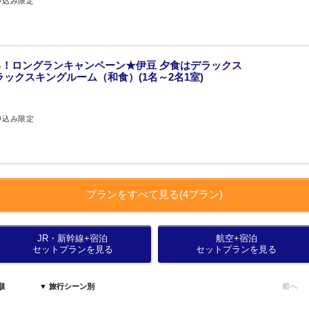
申込み限定
！ロングランキャンペーン★伊豆 夕食はデラックス
ックスキングルーム（和食）(1名～2名1室)
申込み限定
プランをすべて見る(4プラン)
JR・新幹線+宿泊
航空+宿泊
セットプランを見る
セットプランを見る
順
▼ 旅行シーン別
前へ