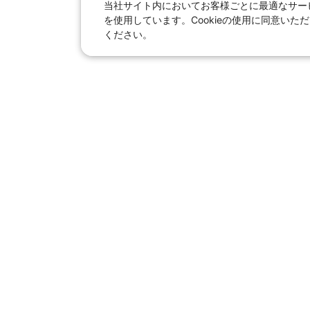
当社サイト内においてお客様ごとに最適なサービ
を使用しています。Cookieの使用に同意い
ください。
日本旅行総合トップ
｜
JR＋宿泊
海外
【国内旅行】
季節のおすすめ旅行
｜
人
東京ディズニーリゾート®へ
【旅行特集ページ】
北海道
東北
青森県
｜
岩手県
甲信越
新潟県
｜
長野県
東海