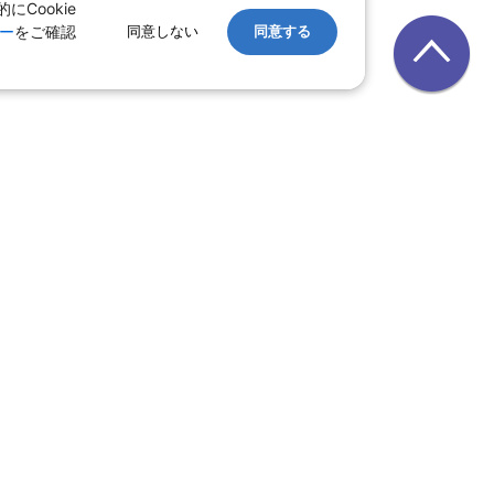
Cookie
ー
をご確認
同意しない
同意する
レンタカー
｜
遊ぷらざ（クーポン）
ホテル
ン
版
｜
家族旅行特集 国内版
レット一覧
県
｜
群馬県
｜
山梨県
北陸
富山県
｜
石川県
｜
福井県
四国
徳島県
｜
高知県
｜
香川県
｜
愛媛県
中国
岡山県