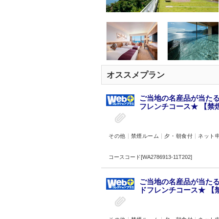
オススメプラン
ご当地の名産品が当たる
フレンチコース★ 【禁煙
その他
禁煙ルーム
夕・朝食付
ネット
コースコード[WA2786913-11T202]
ご当地の名産品が当たる
ドフレンチコース★ 【禁