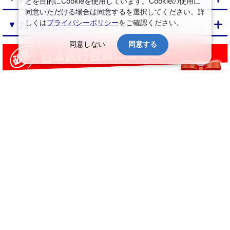
とを目的にCookieを使用しています。Cookieの使用に
同意いただける場合は同意するを選択してください。詳
しくは
プライバシーポリシー
をご確認ください。
▼ おすすめプラン
同意しない
同意する
↑ ページ上部へ
日本旅行トップ
>
旅館・ホテルの宿泊予約
>
宿泊結果一覧
会社情報
プライバシーポリシー