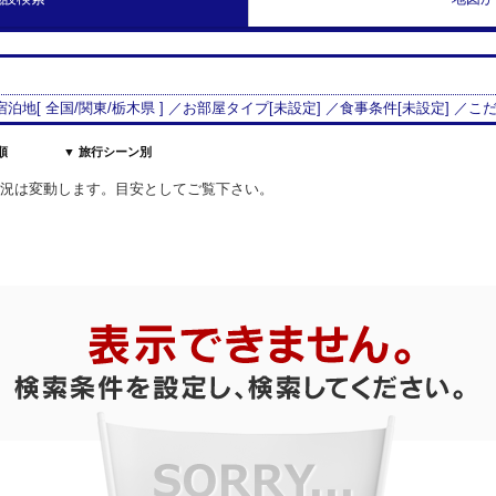
 宿泊地[
全国/
関東
/
栃木県
] ／お部屋タイプ[
未設定
] ／食事条件[
未設定
] ／こ
順
▼ 旅行シーン別
室状況は変動します。目安としてご覧下さい。