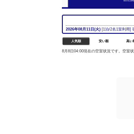
2026年08月
11日(火)
[
1
泊/
2名
1室
利用]
人気順
安い順
高い
8月8日04:00現在の空室状況です。空