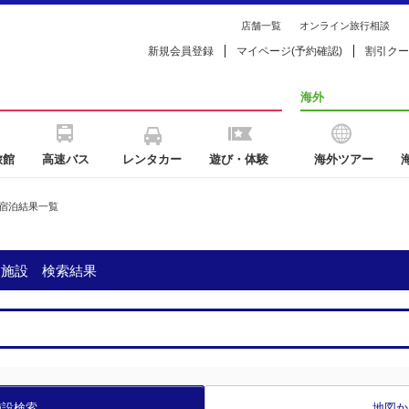
店舗一覧
オンライン旅行相談
新規会員登録
マイページ(予約確認)
割引クー
海外
旅館
高速バス
レンタカー
遊び・体験
海外ツアー
宿泊結果一覧
泊施設 検索結果
施設検索
地図か