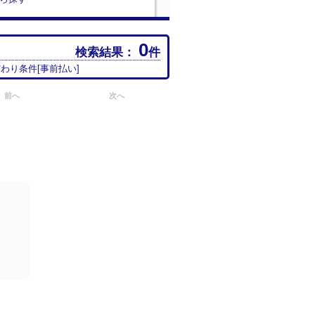
0
検索結果：
件
だわり条件[
事前払い
]
前へ
次へ