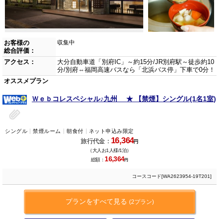
お客様の
収集中
総合評価：
アクセス：
大分自動車道「別府IC」～約15分/JR別府駅～徒歩約10
分/別府⇔福岡高速バスなら「北浜バス停」下車で0分！
オススメプラン
Ｗｅｂコレスペシャル♪九州 ★ 【禁煙】シングル(1名1室)
シングル
禁煙ルーム
朝食付
ネット申込み限定
16,364
旅行代金：
円
（大人お1人様/1泊）
16,364
総額：
円
コースコード[WA2623954-19T201]
プランをすべて見る
(2プラン)