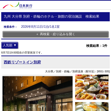
九州 大分県 別府・鉄輪のホテル・旅館の宿泊施設 検索結果
2026年8月11日/1泊/1名1室
検索条件：
＋ 再検索・絞り込みを開く
人気順 ▼
検索結果：
1
件
8月7日19:00現在の空室状況です。
西鉄リゾートイン別府
大分県／別府・鉄輪／別府温泉（駅付近）[9551-305]