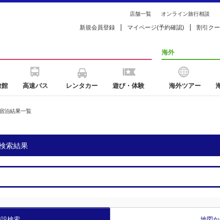
店舗一覧
オンライン旅行相談
新規会員登録
マイページ(予約確認)
割引クー
海外
旅館
高速バス
レンタカー
遊び・体験
海外ツアー
宿泊結果一覧
検索結果
施設検索
地図か