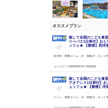
オススメプラン
旅して全国のこども食堂
リーパス1日券付】おと
ッフェ★ 【禁煙】和洋室(
和洋室
禁煙ルーム
夕・朝食付
ネット
コースコード[WA3099702-19W205]
旅して全国のこども食堂
アオアシス1日券付】お
ュッフェ★ 【禁煙】洋室(
ツイン
禁煙ルーム
夕・朝食付
ネット
コースコード[WA3099717-19T103]