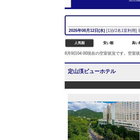
2026年08月
12日(水)
[
1
泊/
2名
1室
利用]
人気順
安い順
高い
8月9日04:00現在の空室状況です。空
定山渓ビューホテル