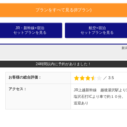
プランをすべて見る(8プラン)
JR・新幹線+宿泊
航空+宿泊
セットプランを見る
セットプランを見る
新潟
24時間以内に予約がありました！
お客様の
総合評価：
／ 3.5
アクセス：
JR上越新幹線 越後湯沢駅よ
塩沢石打ICより車で約１０分。
送迎あり