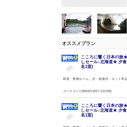
オススメプラン
こころに響く日本の旅★
しセール♪北海道★ 夕
名1室)
和室
禁煙ルーム
夕・朝食付
ネット申
コースコード[WA3212617-13J105]
こころに響く日本の旅★
しセール♪北海道★ 夕
名1室)