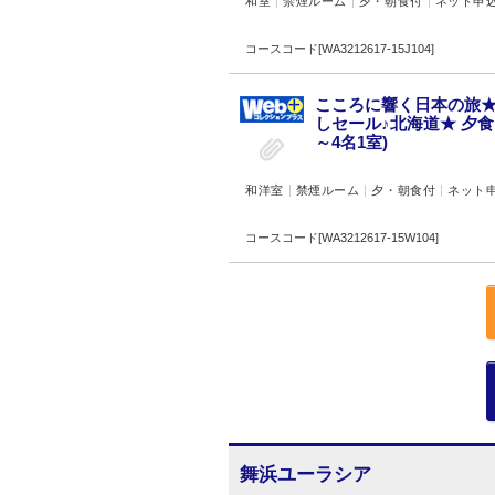
和室
禁煙ルーム
夕・朝食付
ネット申
コースコード[WA3212617-15J104]
こころに響く日本の旅★
しセール♪北海道★ 夕
～4名1室)
和洋室
禁煙ルーム
夕・朝食付
ネット
コースコード[WA3212617-15W104]
舞浜ユーラシア