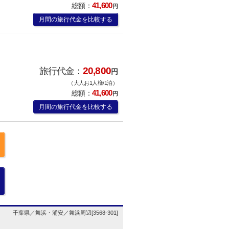
41,600
総額：
円
月間の旅行代金を比較する
20,800
旅行代金：
円
（大人お1人様/1泊）
41,600
総額：
円
月間の旅行代金を比較する
千葉県／舞浜・浦安／舞浜周辺[3568-301]