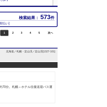
573
検索結果：
件
前払い
]
1
2
3
4
5
次へ
北海道／札幌・定山渓／定山渓[1327-101]
約70分。札幌⇔ホテル往復送迎バス運