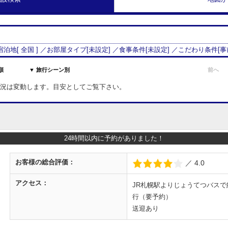
 宿泊地[
全国
] ／お部屋タイプ[
未設定
] ／食事条件[
未設定
] ／こだわり条件[
事
順
▼ 旅行シーン別
前へ
室状況は変動します。目安としてご覧下さい。
24時間以内に予約がありました！
お客様の
総合評価：
／ 4.0
アクセス：
JR札幌駅よりじょうてつバスで
行（要予約）
送迎あり