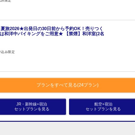
込み限定
夏旅2026★出発日の30日前から予約OK！売りつく
食は和洋中バイキングをご用意★ 【禁煙】和洋室(2名
申込み限定
プランをすべて見る(24プラン)
JR・新幹線+宿泊
航空+宿泊
セットプランを見る
セットプランを見る