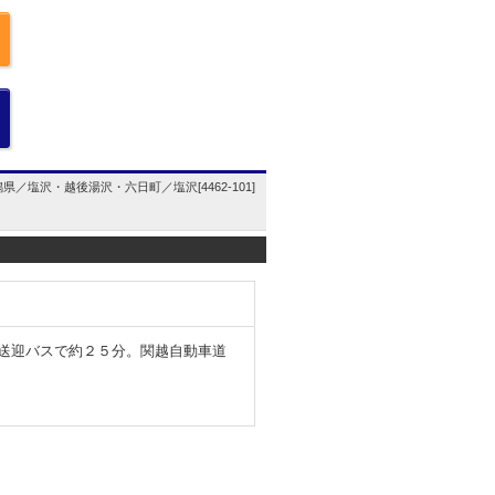
県／塩沢・越後湯沢・六日町／塩沢[4462-101]
り送迎バスで約２５分。関越自動車道