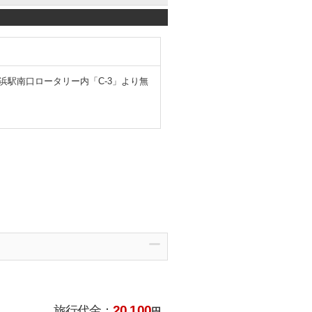
舞浜駅南口ロータリー内「C-3」より無
20,100
旅行代金：
円