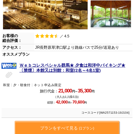
お客様の
／ 4.5
総合評価：
アクセス：
JR長野原草津口駅より路線バスで25分/送迎あり
オススメプラン
Ｗｅｂコレスペシャル群馬★ 夕食は和洋中バイキング★
〔禁煙〕本館又は別館：和室(2名～4名1室)
和室
夕・朝食付
ネット申込み限定
21,000
35,300
旅行代金：
円～
円
（大人お1人様/1泊）
42,000
70,600
総額：
円～
円
コースコード[WA2571153-19J104]
プランをすべて見る
(1プラン)