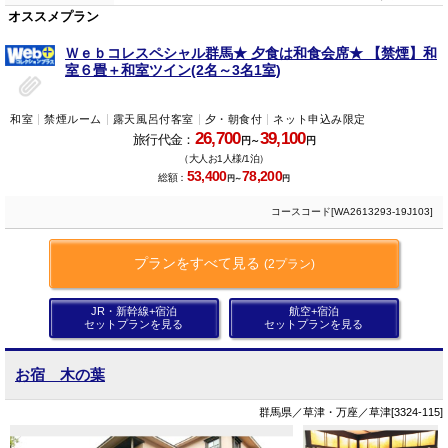
オススメプラン
Ｗｅｂコレスペシャル群馬★ 夕食は和食会席★ 【禁煙】和
室６畳＋和室ツイン(2名～3名1室)
和室
禁煙ルーム
露天風呂付客室
夕・朝食付
ネット申込み限定
26,700
39,100
旅行代金：
円～
円
（大人お1人様/1泊）
53,400
78,200
総額：
円～
円
コースコード[WA2613293-19J103]
プランをすべて見る
(2プラン)
JR・新幹線+宿泊
航空+宿泊
セットプランを見る
セットプランを見る
お宿 木の葉
群馬県／草津・万座／草津[3324-115]