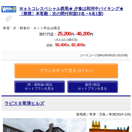
Ｗｅｂコレスペシャル群馬★ 夕食は和洋中バイキング★
〔禁煙〕本客殿：次の間付和室(2名～6名1室)
和室
夕・朝食付
ネット申込み限定
25,200
46,200
旅行代金：
円～
円
（大人お1人様/1泊）
50,400
92,400
総額：
円～
円
コースコード[WA2604020-19J108]
プランをすべて見る
(4プラン)
JR・新幹線+宿泊
航空+宿泊
セットプランを見る
セットプランを見る
ラビスタ草津ヒルズ
群馬県／草津・万座／草津[3324-125]