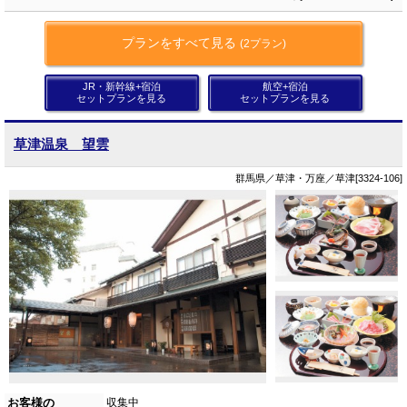
プランをすべて見る
(2プラン)
JR・新幹線+宿泊
航空+宿泊
セットプランを見る
セットプランを見る
草津温泉 望雲
群馬県／草津・万座／草津[3324-106]
お客様の
収集中