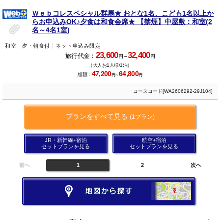
Ｗｅｂコレスペシャル群馬★ おとな1名、こども1名以上か
らお申込みOK♪夕食は和食会席★ 【禁煙】中屋敷：和室(2
名～4名1室)
和室
夕・朝食付
ネット申込み限定
23,600
32,400
旅行代金：
円～
円
（大人お1人様/1泊）
47,200
64,800
総額：
円～
円
コースコード[WA2606292-29J104]
プランをすべて見る
(1プラン)
JR・新幹線+宿泊
航空+宿泊
セットプランを見る
セットプランを見る
前へ
1
2
次へ