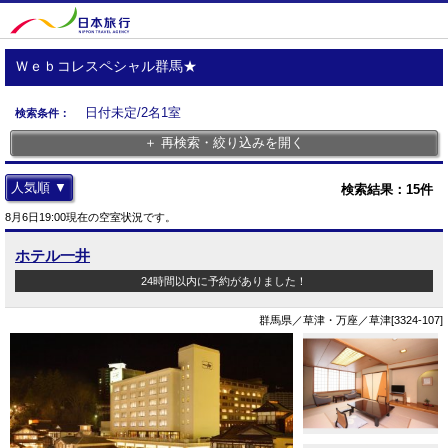
Ｗｅｂコレスペシャル群馬★
日付未定/2名1室
検索条件：
＋ 再検索・絞り込みを開く
人気順 ▼
検索結果：
15
件
8月6日19:00現在の空室状況です。
ホテル一井
24時間以内に予約がありました！
群馬県／草津・万座／草津[3324-107]