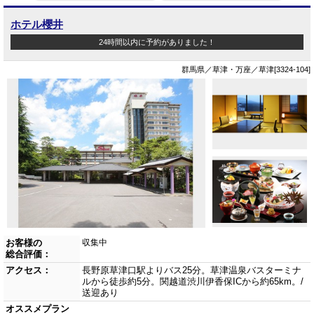
ホテル櫻井
24時間以内に予約がありました！
群馬県／草津・万座／草津[3324-104]
お客様の
収集中
総合評価：
アクセス：
長野原草津口駅よりバス25分。草津温泉バスターミナ
ルから徒歩約5分。関越道渋川伊香保ICから約65km。/
送迎あり
オススメプラン