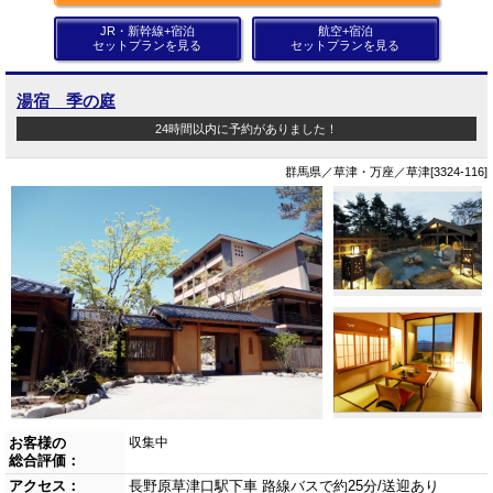
JR・新幹線+宿泊
航空+宿泊
セットプランを見る
セットプランを見る
湯宿 季の庭
24時間以内に予約がありました！
群馬県／草津・万座／草津[3324-116]
お客様の
収集中
総合評価：
アクセス：
長野原草津口駅下車 路線バスで約25分/送迎あり