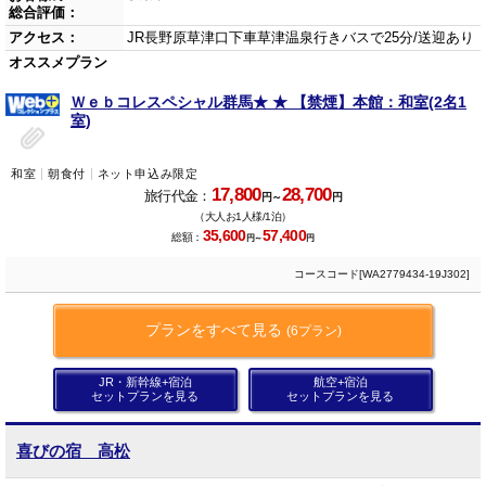
総合評価：
アクセス：
JR長野原草津口下車草津温泉行きバスで25分/送迎あり
オススメプラン
Ｗｅｂコレスペシャル群馬★ ★ 【禁煙】本館：和室(2名1
室)
和室
朝食付
ネット申込み限定
17,800
28,700
旅行代金：
円～
円
（大人お1人様/1泊）
35,600
57,400
総額：
円～
円
コースコード[WA2779434-19J302]
プランをすべて見る
(6プラン)
JR・新幹線+宿泊
航空+宿泊
セットプランを見る
セットプランを見る
喜びの宿 高松