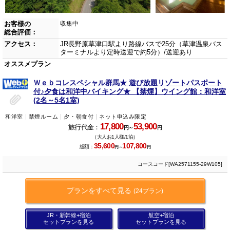
お客様の
収集中
総合評価：
アクセス：
JR長野原草津口駅より路線バスで25分（草津温泉バス
ターミナルより定時送迎で約5分）/送迎あり
オススメプラン
Ｗｅｂコレスペシャル群馬★ 遊び放題リゾートパスポート
付♪夕食は和洋中バイキング★ 【禁煙】ウイング館：和洋室
(2名～5名1室)
和洋室
禁煙ルーム
夕・朝食付
ネット申込み限定
17,800
53,900
旅行代金：
円～
円
（大人お1人様/1泊）
35,600
107,800
総額：
円～
円
コースコード[WA2571155-29W105]
プランをすべて見る
(24プラン)
JR・新幹線+宿泊
航空+宿泊
セットプランを見る
セットプランを見る