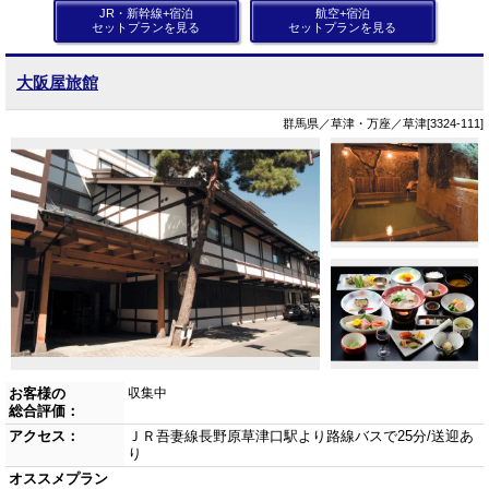
JR・新幹線+宿泊
航空+宿泊
セットプランを見る
セットプランを見る
大阪屋旅館
群馬県／草津・万座／草津[3324-111]
お客様の
収集中
総合評価：
アクセス：
ＪＲ吾妻線長野原草津口駅より路線バスで25分/送迎あ
り
オススメプラン