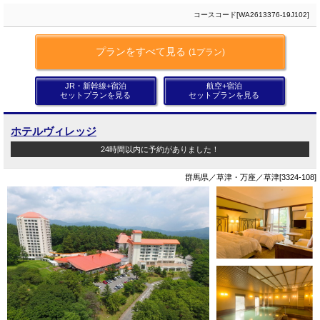
コースコード[WA2613376-19J102]
プランをすべて見る
(1プラン)
JR・新幹線+宿泊
航空+宿泊
セットプランを見る
セットプランを見る
ホテルヴィレッジ
24時間以内に予約がありました！
群馬県／草津・万座／草津[3324-108]