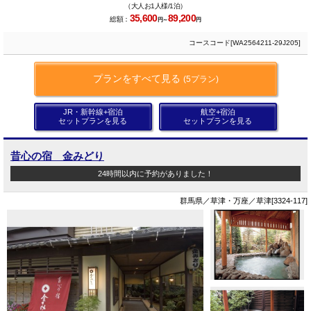
（大人お1人様/1泊）
35,600
89,200
総額：
円～
円
コースコード[WA2564211-29J205]
プランをすべて見る
(5プラン)
JR・新幹線+宿泊
航空+宿泊
セットプランを見る
セットプランを見る
昔心の宿 金みどり
24時間以内に予約がありました！
群馬県／草津・万座／草津[3324-117]