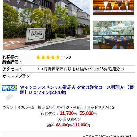
お客様の
／ 5.0
総合評価：
アクセス：
ＪＲ長野原草津口駅より路線バスで25分/送迎あり
オススメプラン
Ｗｅｂコレスペシャル群馬★ 夕食は洋食コース料理★ 【禁
煙】ＤＸツイン(2名1室)
ツイン
禁煙ルーム
露天風呂付客室
夕・朝食付
ネット申込み限定
31,700
55,800
旅行代金：
円～
円
（大人お1人様/1泊）
63,400
111,600
総額：
円～
円
コースコード[WA2574276-19T203]