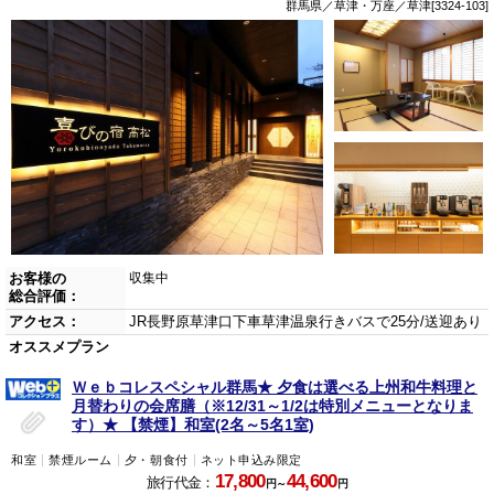
群馬県／草津・万座／草津[3324-103]
お客様の
収集中
総合評価：
アクセス：
JR長野原草津口下車草津温泉行きバスで25分/送迎あり
オススメプラン
Ｗｅｂコレスペシャル群馬★ 夕食は選べる上州和牛料理と
月替わりの会席膳（※12/31～1/2は特別メニューとなりま
す）★ 【禁煙】和室(2名～5名1室)
和室
禁煙ルーム
夕・朝食付
ネット申込み限定
17,800
44,600
旅行代金：
円～
円