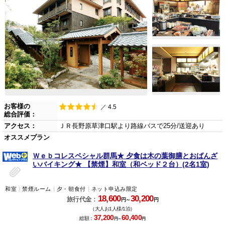
お客様の
／ 4.5
総合評価：
アクセス：
ＪＲ長野原草津口駅より路線バスで25分/送迎あり
オススメプラン
Ｗｅｂコレスペシャル群馬★ 夕食は木の葉御膳とおばんざ
いバイキング★ 【禁煙】和室（和ベッド２台）(2名1室)
和室
禁煙ルーム
夕・朝食付
ネット申込み限定
18,600
30,200
旅行代金：
円～
円
（大人お1人様/1泊）
37,200
60,400
総額：
円～
円