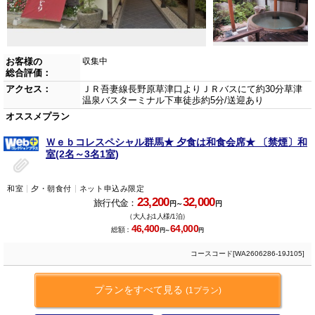
お客様の
収集中
総合評価：
アクセス：
ＪＲ吾妻線長野原草津口よりＪＲバスにて約30分草津
温泉バスターミナル下車徒歩約5分/送迎あり
オススメプラン
Ｗｅｂコレスペシャル群馬★ 夕食は和食会席★ 〔禁煙〕和
室(2名～3名1室)
和室
夕・朝食付
ネット申込み限定
23,200
32,000
旅行代金：
円～
円
（大人お1人様/1泊）
46,400
64,000
総額：
円～
円
コースコード[WA2606286-19J105]
プランをすべて見る
(1プラン)