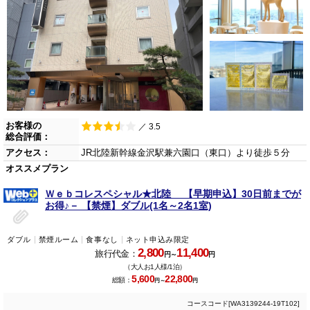
お客様の
／ 3.5
総合評価：
アクセス：
JR北陸新幹線金沢駅兼六園口（東口）より徒歩５分
オススメプラン
Ｗｅｂコレスペシャル★北陸 【早期申込】30日前までが
お得♪－ 【禁煙】ダブル(1名～2名1室)
ダブル
禁煙ルーム
食事なし
ネット申込み限定
2,800
11,400
旅行代金：
円～
円
（大人お1人様/1泊）
5,600
22,800
総額：
円～
円
コースコード[WA3139244-19T102]