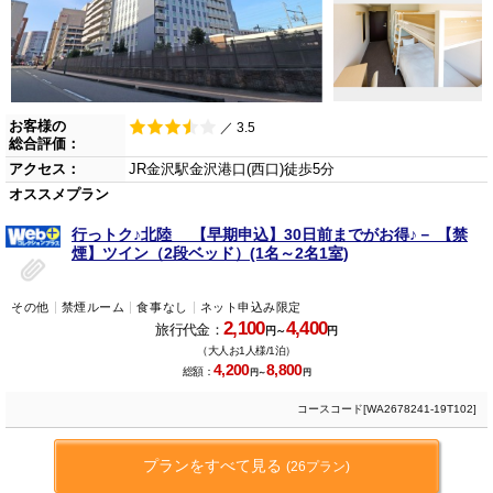
お客様の
／ 3.5
総合評価：
アクセス：
JR金沢駅金沢港口(西口)徒歩5分
オススメプラン
行っトク♪北陸 【早期申込】30日前までがお得♪－ 【禁
煙】ツイン（2段ベッド）(1名～2名1室)
その他
禁煙ルーム
食事なし
ネット申込み限定
2,100
4,400
旅行代金：
円～
円
（大人お1人様/1泊）
4,200
8,800
総額：
円～
円
コースコード[WA2678241-19T102]
プランをすべて見る
(26プラン)