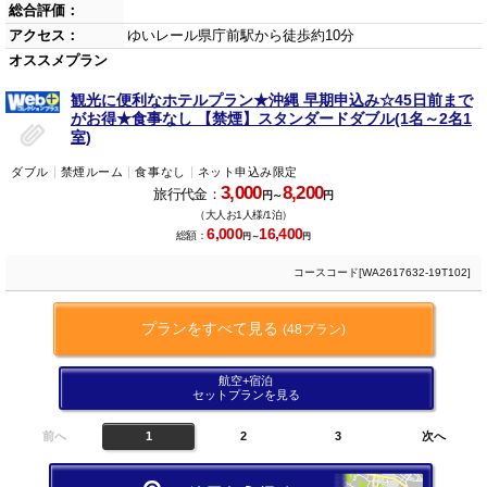
総合評価：
アクセス：
ゆいレール県庁前駅から徒歩約10分
オススメプラン
観光に便利なホテルプラン★沖縄 早期申込み☆45日前まで
がお得★食事なし 【禁煙】スタンダードダブル(1名～2名1
室)
ダブル
禁煙ルーム
食事なし
ネット申込み限定
3,000
8,200
旅行代金：
円～
円
（大人お1人様/1泊）
6,000
16,400
総額：
円～
円
コースコード[WA2617632-19T102]
プランをすべて見る
(48プラン)
航空+宿泊
セットプランを見る
前へ
1
2
3
次へ