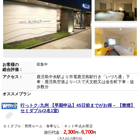
お客様の
収集中
総合評価：
アクセス：
鹿児島中央駅より市電鹿児島駅行き「いづろ通」下
車：鹿児島空港よりバスで天文館又は金生町下車：徒
歩数分
オススメプラン
行っトク♪九州 【早期申込】45日前までがお得－ 【禁煙】
セミダブル(2名1室)
セミダブル
禁煙ルーム
食事なし
ネット申込み限定
2,300
6,700
旅行代金：
円～
円
（大人お1人様/1泊）