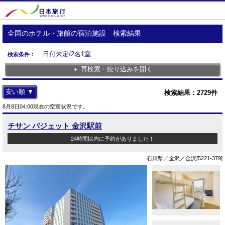
全国のホテル・旅館の宿泊施設 検索結果
日付未定/2名1室
検索条件：
＋ 再検索・絞り込みを開く
安い順 ▼
検索結果：
2729
件
8月8日04:00現在の空室状況です。
チサン バジェット 金沢駅前
24時間以内に予約がありました！
石川県／金沢／金沢[5221-379]