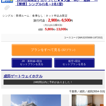
【禁煙】シングル(1名～2名1室)
シングル
禁煙ルーム
食事なし
ネット申込み限定
2,900
6,500
旅行代金：
円～
円
（大人お1人様/1泊）
5,800
13,000
総額：
円～
円
コースコード[WA3205888-19T202]
プランをすべて見る
(32プラン)
JR・新幹線+宿泊
航空+宿泊
セットプランを見る
セットプランを見る
成田ゲートウェイホテル
24時間以内に予約がありました！
千葉県／成田／成田[3554-315]