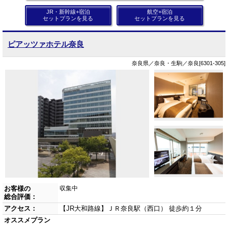
JR・新幹線+宿泊
航空+宿泊
セットプランを見る
セットプランを見る
ピアッツァホテル奈良
奈良県／奈良・生駒／奈良[6301-305]
お客様の
収集中
総合評価：
アクセス：
【JR大和路線】ＪＲ奈良駅（西口） 徒歩約１分
オススメプラン