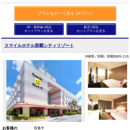
プランをすべて見る
(36プラン)
JR・新幹線+宿泊
航空+宿泊
セットプランを見る
セットプランを見る
スマイルホテル那覇シティリゾート
沖縄県／那覇／那覇[9805-113]
お客様の
収集中