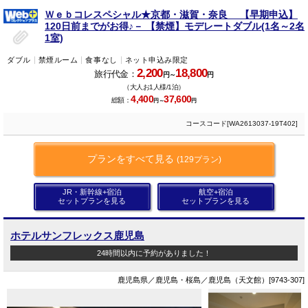
Ｗｅｂコレスペシャル★京都・滋賀・奈良 【早期申込】
120日前までがお得♪－ 【禁煙】モデレートダブル(1名～2名
1室)
ダブル
禁煙ルーム
食事なし
ネット申込み限定
2,200
18,800
旅行代金：
円～
円
（大人お1人様/1泊）
4,400
37,600
総額：
円～
円
コースコード[WA2613037-19T402]
プランをすべて見る
(129プラン)
JR・新幹線+宿泊
航空+宿泊
セットプランを見る
セットプランを見る
ホテルサンフレックス鹿児島
24時間以内に予約がありました！
鹿児島県／鹿児島・桜島／鹿児島（天文館）[9743-307]