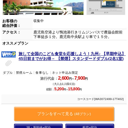
お客様の
収集中
総合評価：
アクセス：
鹿児島空港より鴨池港行きリムジンバスで農協会館前
下車徒歩１分。鹿児島中央駅より車で１５分。
オススメプラン
旅して全国のこども食堂を応援しよう！九州♪ 【早期申込】
45日前までがお得－ 【禁煙】スタンダードダブル(2名1室)
ダブル
禁煙ルーム
食事なし
ネット申込み限定
2,600
7,900
旅行代金：
円～
円
（大人お1人様/1泊）
5,200
15,800
総額：
円～
円
コースコード[WA3072499-17T402]
プランをすべて見る
(48プラン)
JR・新幹線+宿泊
航空+宿泊