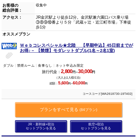
お客様の
収集中
総合評価：
アクセス：
JR金沢駅より徒歩12分。金沢駅兼六園口バス乗り場
③⑧⑨⑩番より５分「武蔵ヶ辻・近江町市場」下車徒
歩1分
オススメプラン
Ｗｅｂコレスペシャル★北陸 【早期申込】45日前までが
お得♪－ 【禁煙】モダレットダブル(1名～2名1室)
ダブル
禁煙ルーム
食事なし
ネット申込み限定
2,800
30,000
旅行代金：
円～
円
（大人お1人様/1泊）
5,600
60,000
総額：
円～
円
コースコード[WA2618730-19T402]
プランをすべて見る
(84プラン)
JR・新幹線+宿泊
航空+宿泊
セットプランを見る
セットプランを見る