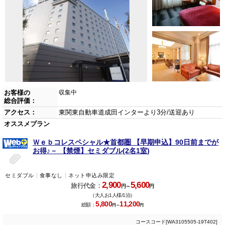
お客様の
収集中
総合評価：
アクセス：
東関東自動車道成田インターより3分/送迎あり
オススメプラン
Ｗｅｂコレスペシャル★首都圏 【早期申込】90日前までが
お得♪－ 【禁煙】セミダブル(2名1室)
セミダブル
食事なし
ネット申込み限定
2,900
5,600
旅行代金：
円～
円
（大人お1人様/1泊）
5,800
11,200
総額：
円～
円
コースコード[WA3105505-19T402]