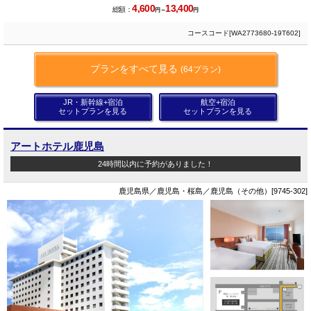
4,600
13,400
総額：
円～
円
コースコード[WA2773680-19T602]
プランをすべて見る
(64プラン)
JR・新幹線+宿泊
航空+宿泊
セットプランを見る
セットプランを見る
アートホテル鹿児島
24時間以内に予約がありました！
鹿児島県／鹿児島・桜島／鹿児島（その他）[9745-302]