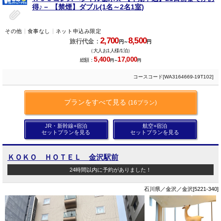
得♪－ 【禁煙】ダブル(1名～2名1室)
その他
食事なし
ネット申込み限定
2,700
8,500
旅行代金：
円～
円
（大人お1人様/1泊）
5,400
17,000
総額：
円～
円
コースコード[WA3164669-19T102]
プランをすべて見る
(16プラン)
JR・新幹線+宿泊
航空+宿泊
セットプランを見る
セットプランを見る
ＫＯＫＯ ＨＯＴＥＬ 金沢駅前
24時間以内に予約がありました！
石川県／金沢／金沢[5221-340]