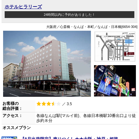
ホテルヒラリーズ
24時間以内に予約がありました！
大阪府／心斎橋・なんば・本町／なんば・日本橋[6654-304]
お客様の
／ 3.5
総合評価：
アクセス：
各線なんば駅(マルイ前)、各線日本橋駅10番出口より徒
歩約８分
オススメプラン
【8月出発限定】売りつくし★★大阪・神戸・姫路 ―