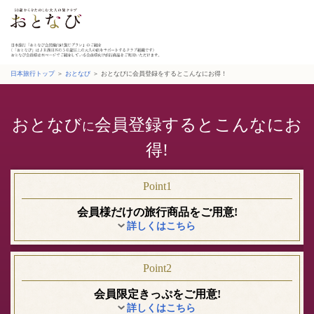
日本旅
行
日本旅行トップ
＞
おとなび
＞ おとなびに会員登録をするとこんなにお得！
おとなび
会員登録するとこんなにお
に
得!
Point1
会員様だけの
旅行商品を
ご用意!
詳しくはこちら
Point2
会員限定きっぷ
を
ご用意!
詳しくはこちら