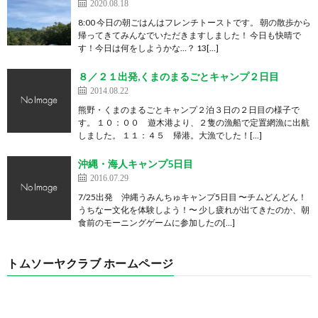
2020.08.18
8:00 今日の朝ごはんはフレンチトーストです。 朝の散歩から
帰ってきてみんなでいただきますしました！ 今日も快晴で
す！今日は何をしようかな…？ 13[…]
８／２１出発,くまのまるごとキャンプ２日目
2014.08.22
熊野・くまのまるごとキャンプ２泊３日の２日目の様子で
す。 １０：００ 遊木港より、２隻の漁船で定置網漁に出航
しました。 １１：４５ 帰港。大漁でした！[…]
沖縄・海人キャンプ5日目
2016.07.29
7/25出発 沖縄うみんちゅキャンプ5日目 〜チムどんどん！
うちなー文化を体験しよう！〜 少し疲れが出てきたのか、朝
食前のモーニングゲームに参加したの[…]
トムソーヤクラブ ホームページ