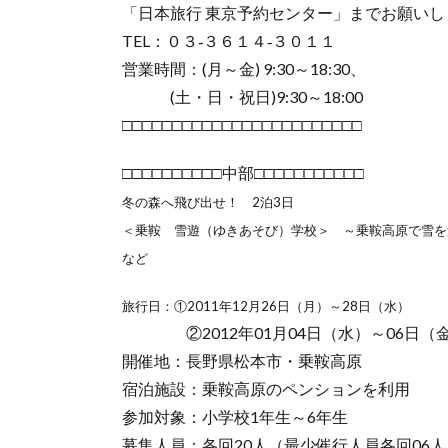
「日本旅行 東京予約センター」までお願いし
TEL：０３‐３６１４‐３０１１
営業時間：(月～金) 9:30～18:30、
(土・日・祝日)9:30～18:00
□□□□□□□□□□□□□□□□□□□□□□□□
□□□□□□□□□□中部□□□□□□□□□□□
冬の森へ飛び出せ！ 2泊3日
＜乗鞍 雪遊（ゆきあそび）学校＞ ～乗鞍高原で雪
など
旅行日：①2011年12月26日（月）～28日（水）
②2012年01月04日（水）～06日（
開催地：長野県松本市・乗鞍高原
宿泊施設：乗鞍高原のペンションを利用
参加対象：小学校1年生～6年生
募集人員：各回20人（最少催行人員各回06人