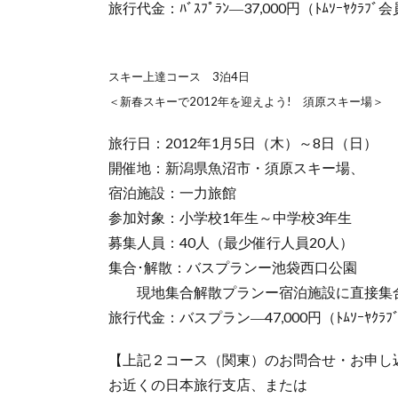
旅行代金：ﾊﾞｽﾌﾟﾗﾝ―37,000円（ﾄﾑｿｰﾔｸﾗ
スキー上達コース 3泊4日
＜新春スキーで2012年を迎えよう! 須原スキー場＞
旅行日：2012年1月5日（木）～8日（日）
開催地：新潟県魚沼市・須原スキー場、
宿泊施設：一力旅館
参加対象：小学校1年生～中学校3年生
募集人員：40人（最少催行人員20人）
集合･解散：バスプランー池袋西口公園
現地集合解散プランー宿泊施設に直接集
旅行代金：バスプラン―47,000円（ﾄﾑｿｰﾔｸﾗ
【上記２コース（関東）のお問合せ・お申し
お近くの日本旅行支店、または