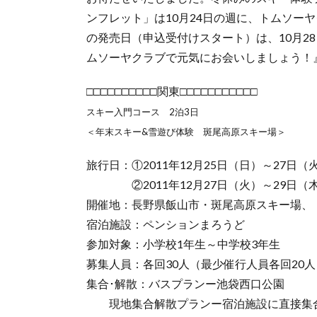
ンフレット」は10月24日の週に、トムソー
の発売日（申込受付けスタート）は、10月2
ムソーヤクラブで元気にお会いしましょう！』
□□□□□□□□□□関東□□□□□□□□□□□
スキー入門コース 2泊3日
＜年末スキー&雪遊び体験 斑尾高原スキー場＞
旅行日：①2011年12月25日（日）～27日（
②2011年12月27日（火）～29日（
開催地：長野県飯山市・斑尾高原スキー場、
宿泊施設：ペンションまろうど
参加対象：小学校1年生～中学校3年生
募集人員：各回30人（最少催行人員各回20人
集合･解散：バスプランー池袋西口公園
現地集合解散プランー宿泊施設に直接集