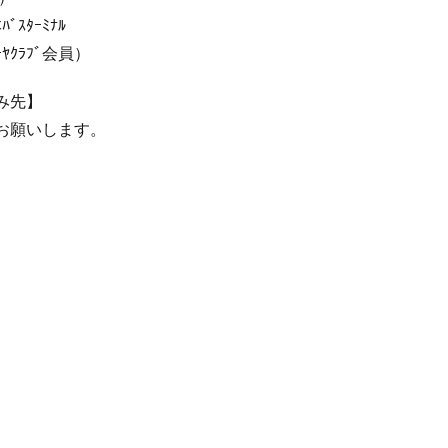
ｽﾀｰﾐﾅﾙ
ｰﾔｸﾗﾌﾞ会員）
み先】
お願いします。